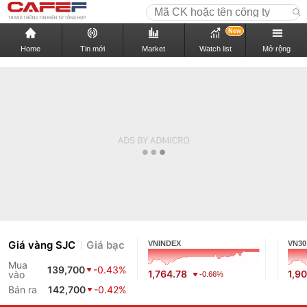
New
Home
Tin mới
Market
Watch list
Mở rộng
Giá vàng SJC
Giá bạc
VNINDEX
VN30
Mua
139,700
-0.43%
1,764.78
1,9
vào
-0.66%
Bán ra
142,700
-0.42%