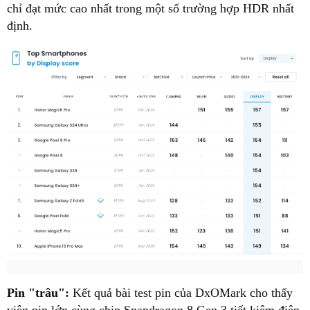
chỉ đạt mức cao nhất trong một số trường hợp HDR nhất
định.
Pin "trâu":
Kết quả bài test pin của DxOMark cho thấy
viên pin lớn cùng chip Snapdragon 8 Gen 3 tiết kiệm điện