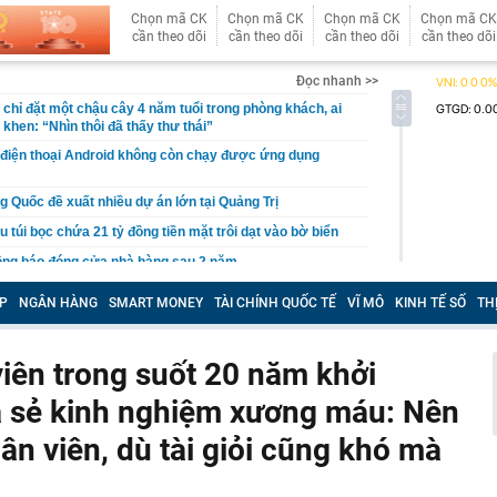
Chọn mã CK
Chọn mã CK
Chọn mã CK
Chọn mã CK
cần theo dõi
cần theo dõi
cần theo dõi
cần theo dõi
Đọc nhanh >>
chỉ đặt một chậu cây 4 năm tuổi trong phòng khách, ai
khen: “Nhìn thôi đã thấy thư thái”
 điện thoại Android không còn chạy được ứng dụng
g Quốc đề xuất nhiều dự án lớn tại Quảng Trị
u túi bọc chứa 21 tỷ đồng tiền mặt trôi dạt vào bờ biển
ông báo đóng cửa nhà hàng sau 2 năm
Cả đang nghiên cứu đầu tư nhiều dự án với tổng mức
P
NGÂN HÀNG
SMART MONEY
TÀI CHÍNH QUỐC TẾ
VĨ MÔ
KINH TẾ SỐ
TH
n gần 350.000 tỷ đồng
ề đã đứng trước quạt mạnh: Thói quen tưởng mát lại gây
iên trong suốt 20 năm khởi
i học Bách khoa Hà Nội cao nhất là 29,54
a sẻ kinh nghiệm xương máu: Nên
ên gia: "Dòng tiền bí ẩn" bất ngờ xuất hiện, nhưng VN-
 mặt khả năng rung lắc mạnh
hân viên, dù tài giỏi cũng khó mà
h Trường thông báo về căn biệt thự 600m2 xây từ 2022
i học Bách khoa Hà Nội cao nhất 29,54, đa phần các