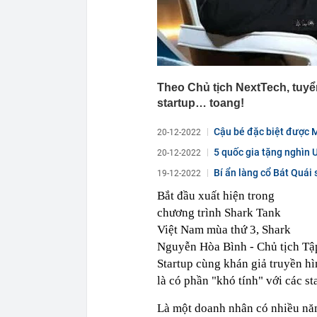
Theo Chủ tịch NextTech, tuy
startup… toang!
Cậu bé đặc biệt được Me
20-12-2022
5 quốc gia tặng nghìn 
20-12-2022
Bí ẩn làng cổ Bát Quái s
19-12-2022
Bắt đầu xuất hiện trong
chương trình Shark Tank
Việt Nam mùa thứ 3, Shark
Nguyễn Hòa Bình - Chủ tịch Tập
Startup cùng khán giả truyền hì
là có phần "khó tính" với các st
Là một doanh nhân có nhiều năm