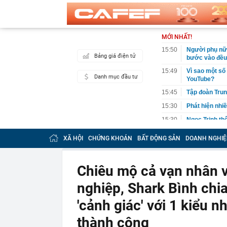
MỚI NHẤT!
15:50
Người phụ nữ 
Bảng giá điện tử
bước vào đều 
15:49
Vì sao một số
Danh mục đầu tư
YouTube?
15:45
Tập đoàn Trun
15:30
Phát hiện nhiề
15:30
Ngọc Trinh th
15:27
Tập đoàn Đèo 
XÃ HỘI
CHỨNG KHOÁN
BẤT ĐỘNG SẢN
DOANH NGHIỆ
đầu tư dự kiế
15:27
Vừa đi nắng v
hại
Chiêu mộ cả vạn nhân v
15:25
Điểm chuẩn Đạ
nghiệp, Shark Bình chi
15:24
Góc nhìn chuy
Index vẫn đối
'cảnh giác' với 1 kiểu n
15:15
Vợ chồng Mạn
thành công
15:05
Điểm chuẩn Đạ