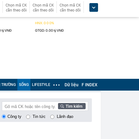
Chọn mã CK
Chọn mã CK
Chọn mã CK
cần theo dõi
cần theo dõi
cần theo dõi
Dữ liệu
F INDEX
Ị TRƯỜNG
SỐNG
LIFESTYLE
Công ty
Tin tức
Lãnh đạo