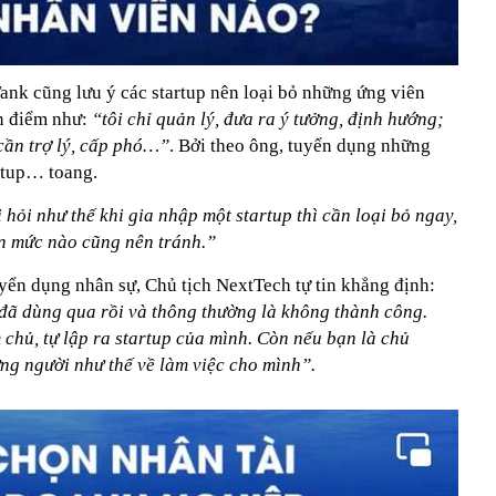
ank cũng lưu ý các startup nên loại bỏ những ứng viên
an điểm như:
“tôi chỉ quản lý, đưa ra ý tưởng, định hướng;
 cần trợ lý, cấp phó…”
. Bởi theo ông, tuyển dụng những
artup… toang.
ỏi như thế khi gia nhập một startup thì cần loại bỏ ngay,
ến mức nào cũng nên tránh.”
ển dụng nhân sự, Chủ tịch NextTech tự tin khẳng định:
đã dùng qua rồi và thông thường là không thành công.
chủ, tự lập ra startup của mình. Còn nếu bạn là chủ
ững người như thế về làm việc cho mình”.