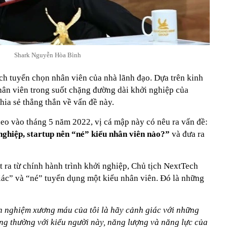
Shark Nguyễn Hòa Bình
ách tuyển chọn nhân viên của nhà lãnh đạo. Dựa trên kinh
ân viên trong suốt chặng đường dài khởi nghiệp của
ia sẻ thẳng thắn về vấn đề này.
deo vào tháng 5 năm 2022, vị cá mập này có nêu ra vấn đề:
nghiệp, startup nên “né” kiểu nhân viên nào?”
và đưa ra
 ra từ chính hành trình khởi nghiệp, Chủ tịch NextTech
iác” và “né” tuyển dụng một kiểu nhân viên. Đó là những
h nghiệm xương máu của tôi là hãy cảnh giác với những
ông thường với kiểu người này, năng lượng và năng lực của