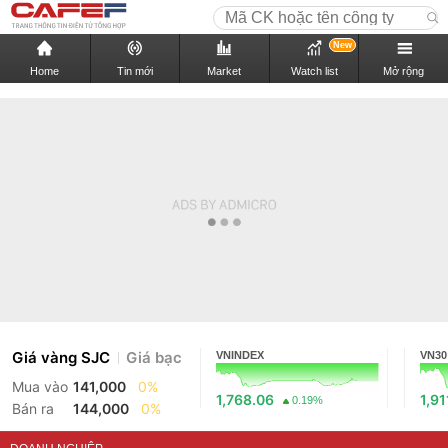
New
Home
Tin mới
Market
Watch list
Mở rộng
Giá vàng SJC
Giá bạc
VNINDEX
VN30
Mua vào
141,000
0%
1,768.06
1,91
0.19%
Bán ra
144,000
0%