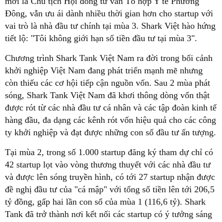
mới là Chủ tịch Hội đồng tư vấn Tổ hợp Y tế Phương
Đông, vẫn ưu ái dành nhiều thời gian hơn cho startup với
vai trò là nhà đầu tư chính tại mùa 3. Shark Việt hào hứng
tiết lộ: "Tôi không giới hạn số tiền đầu tư tại mùa 3".
Chương trình Shark Tank Việt Nam ra đời trong bối cảnh
khởi nghiệp Việt Nam đang phát triển mạnh mẽ nhưng
còn thiếu các cơ hội tiếp cận nguồn vốn. Sau 2 mùa phát
sóng, Shark Tank Việt Nam đã khơi thông dòng vốn thật
được rót từ các nhà đầu tư cá nhân và các tập đoàn kinh tế
hàng đầu, đa dạng các kênh rót vốn hiệu quả cho các công
ty khởi nghiệp và đạt được những con số đầu tư ấn tượng.
Tại mùa 2, trong số 1.000 startup đăng ký tham dự chỉ có
42 startup lọt vào vòng thương thuyết với các nhà đầu tư
và được lên sóng truyền hình, có tới 27 startup nhận được
đề nghị đầu tư của "cá mập" với tổng số tiền lên tới 206,5
tỷ đồng, gấp hai lần con số của mùa 1 (116,6 tỷ). Shark
Tank đã trở thành nơi kết nối các startup có ý tưởng sáng