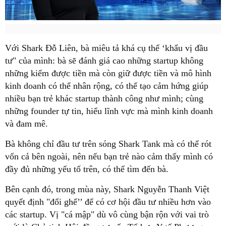
Với Shark Đỗ Liên, bà miêu tả khá cụ thể ‘khẩu vị đầu
tư" của mình: bà sẽ đánh giá cao những startup không
những kiếm được tiền mà còn giữ được tiền và mô hình
kinh doanh có thể nhân rộng, có thể tạo cảm hứng giúp
nhiều bạn trẻ khác startup thành công như mình; cùng
những founder tự tin, hiểu lĩnh vực mà mình kinh doanh
và đam mê.
Bà không chỉ đầu tư trên sóng Shark Tank mà có thể rót
vốn cả bên ngoài, nên nếu bạn trẻ nào cảm thấy mình có
đầy đủ những yếu tố trên, có thể tìm đến bà.
Bên cạnh đó, trong mùa này, Shark Nguyễn Thanh Việt
quyết định "đổi ghế’’ để có cơ hội đầu tư nhiều hơn vào
các startup. Vị "cá mập" dù vô cùng bận rộn với vai trò