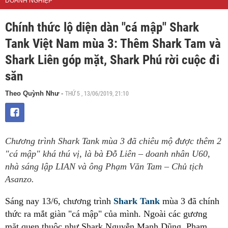
DOANH NGHIỆP
Chính thức lộ diện dàn "cá mập" Shark
Tank Việt Nam mùa 3: Thêm Shark Tam và
Shark Liên góp mặt, Shark Phú rời cuộc đi
săn
THỨ 5 , 13/06/2019, 21:10
Theo Quỳnh Như
-
Chương trình Shark Tank mùa 3 đã chiêu mộ được thêm 2
"cá mập" khá thú vị, là bà Đỗ Liên – doanh nhân U60,
nhà sáng lập LIAN và ông Phạm Văn Tam – Chủ tịch
Asanzo.
Sáng nay 13/6, chương trình
Shark Tank
mùa 3 đã chính
thức ra mắt giàn "cá mập" của mình. Ngoài các gương
mặt quen thuộc như Shark Nguyễn Mạnh Dũng, Phạm