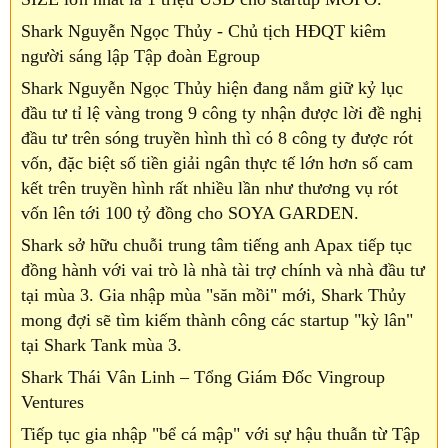
Shark Nguyễn Ngọc Thủy - Chủ tịch HĐQT kiêm
người sáng lập Tập đoàn Egroup
Shark Nguyễn Ngọc Thủy hiện đang nắm giữ kỷ lục
đầu tư tỉ lệ vàng trong 9 công ty nhận được lời đề nghị
đầu tư trên sóng truyền hình thì có 8 công ty được rót
vốn, đặc biệt số tiền giải ngân thực tế lớn hơn số cam
kết trên truyền hình rất nhiều lần như thương vụ rót
vốn lên tới 100 tỷ đồng cho SOYA GARDEN.
Shark sở hữu chuỗi trung tâm tiếng anh Apax tiếp tục
đồng hành với vai trò là nhà tài trợ chính và nhà đầu tư
tại mùa 3. Gia nhập mùa "săn mồi" mới, Shark Thủy
mong đợi sẽ tìm kiếm thành công các startup "kỳ lân"
tại Shark Tank mùa 3.
Shark Thái Vân Linh – Tổng Giám Đốc Vingroup
Ventures
Tiếp tục gia nhập "bể cá mập" với sự hậu thuẫn từ Tập