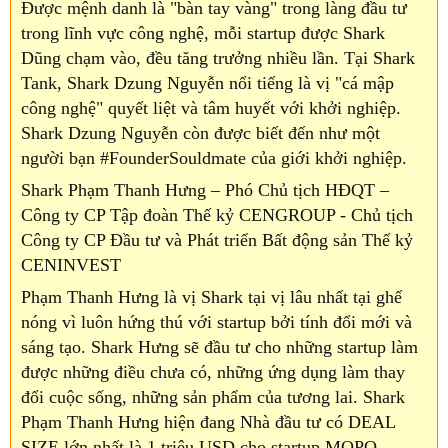
Được mệnh danh là "bàn tay vàng" trong làng đầu tư
trong lĩnh vực công nghệ, mỗi startup được Shark
Dũng chạm vào, đều tăng trưởng nhiều lần. Tại Shark
Tank, Shark Dzung Nguyễn nổi tiếng là vị "cá mập
công nghệ" quyết liệt và tâm huyết với khởi nghiệp.
Shark Dzung Nguyễn còn được biết đến như một
người bạn #FounderSouldmate của giới khởi nghiệp.
Shark Phạm Thanh Hưng – Phó Chủ tịch HĐQT –
Công ty CP Tập đoàn Thế kỷ CENGROUP - Chủ tịch
Công ty CP Đầu tư và Phát triển Bất động sản Thế kỷ
CENINVEST
Phạm Thanh Hưng là vị Shark tại vị lâu nhất tại ghế
nóng vì luôn hứng thú với startup bởi tính đổi mới và
sáng tạo. Shark Hưng sẽ đầu tư cho những startup làm
được những điều chưa có, những ứng dụng làm thay
đổi cuộc sống, những sản phẩm của tương lai. Shark
Phạm Thanh Hưng hiện đang Nhà đầu tư có DEAL
SIZE lớn nhất là 1 triệu USD cho startup MOPO.