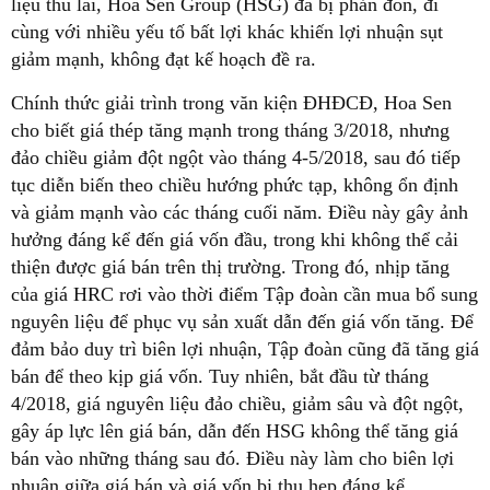
liệu thu lãi, Hoa Sen Group (HSG) đã bị phản đòn, đi
cùng với nhiều yếu tố bất lợi khác khiến lợi nhuận sụt
giảm mạnh, không đạt kế hoạch đề ra.
Chính thức giải trình trong văn kiện ĐHĐCĐ, Hoa Sen
cho biết giá thép tăng mạnh trong tháng 3/2018, nhưng
đảo chiều giảm đột ngột vào tháng 4-5/2018, sau đó tiếp
tục diễn biến theo chiều hướng phức tạp, không ổn định
và giảm mạnh vào các tháng cuối năm. Điều này gây ảnh
hưởng đáng kể đến giá vốn đầu, trong khi không thể cải
thiện được giá bán trên thị trường. Trong đó, nhịp tăng
của giá HRC rơi vào thời điểm Tập đoàn cần mua bổ sung
nguyên liệu để phục vụ sản xuất dẫn đến giá vốn tăng. Để
đảm bảo duy trì biên lợi nhuận, Tập đoàn cũng đã tăng giá
bán để theo kịp giá vốn. Tuy nhiên, bắt đầu từ tháng
4/2018, giá nguyên liệu đảo chiều, giảm sâu và đột ngột,
gây áp lực lên giá bán, dẫn đến HSG không thể tăng giá
bán vào những tháng sau đó. Điều này làm cho biên lợi
nhuận giữa giá bán và giá vốn bị thu hẹp đáng kể.