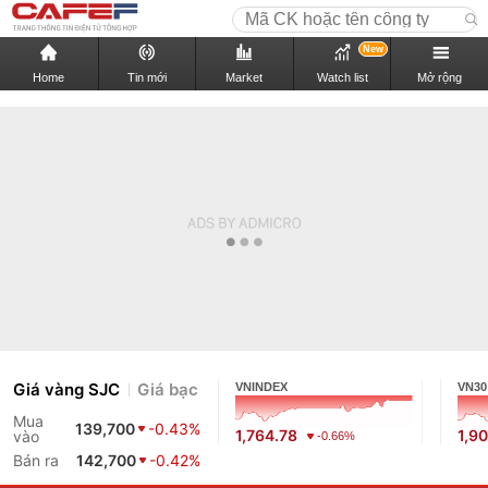
New
Home
Tin mới
Market
Watch list
Mở rộng
Giá vàng SJC
Giá bạc
VNINDEX
VN30
Mua
139,700
-0.43%
1,764.78
1,9
vào
-0.66%
Bán ra
142,700
-0.42%