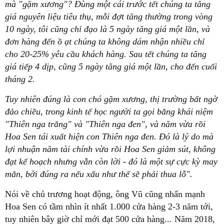
mà "gặm xương"? Đùng một cái trước tết chúng ta tăng
giá nguyên liệu tiêu thụ, mỗi đợt tăng thường trong vòng
10 ngày, tôi cũng chỉ đạo là 5 ngày tăng giá một lần, và
đơn hàng đến ồ ạt chúng ta không dám nhận nhiều chỉ
cho 20-25% yêu cầu khách hàng. Sau tết chúng ta tăng
giá tiếp 4 dịp, cũng 5 ngày tăng giá một lần, cho đến cuối
tháng 2.
Tuy nhiên đúng là con chó gặm xương, thị trường bất ngờ
đảo chiều, trong kinh tế học người ta gọi bằng khái niệm
"Thiên nga trắng" và "Thiên nga đen", và năm vừa rồi
Hoa Sen tái xuất hiện con Thiên nga đen. Đó là lý do mà
lợi nhuận năm tài chính vừa rồi Hoa Sen giảm sút, không
đạt kế hoạch nhưng vẫn còn lời - đó là một sự cực kỳ may
mắn, bởi đúng ra nếu xấu như thế sẽ phải thua lỗ".
Nói về chủ trương hoạt động, ông Vũ cũng nhấn mạnh
Hoa Sen có tầm nhìn ít nhất 1.000 cửa hàng 2-3 năm tới,
tuy nhiên bây giờ chỉ mới đạt 500 cửa hàng... Năm 2018,