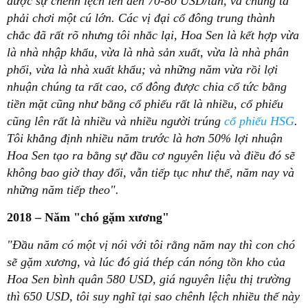
được sự chênh lệch lên đến 70-80 USD/tấn, và chúng ta
phải chơi một cú lớn. Các vị đại cổ đông trung thành
chắc đã rất rõ nhưng tôi nhắc lại, Hoa Sen là kết hợp vừa
là nhà nhập khẩu, vừa là nhà sản xuất, vừa là nhà phân
phối, vừa là nhà xuất khẩu; và những năm vừa rồi lợi
nhuận chúng ta rất cao, cổ đông được chia cổ tức bằng
tiền mặt cũng như bằng cổ phiếu rất là nhiều, cổ phiếu
cũng lên rất là nhiều và nhiều người trúng
cổ phiếu HSG
.
Tôi khẳng định nhiều năm trước là hơn 50% lợi nhuận
Hoa Sen tạo ra bằng sự đầu cơ nguyên liệu và điều đó sẽ
không bao giờ thay đổi, vẫn tiếp tục như thế, năm nay và
những năm tiếp theo".
2018 – Năm "chó gặm xương"
"Đầu năm có một vị nói với tôi rằng năm nay thì con chó
sẽ gặm xương, và lúc đó giá thép cán nóng tồn kho của
Hoa Sen bình quân 580 USD, giá nguyên liệu thị trường
thì 650 USD, tôi suy nghĩ tại sao chênh lệch nhiều thế này