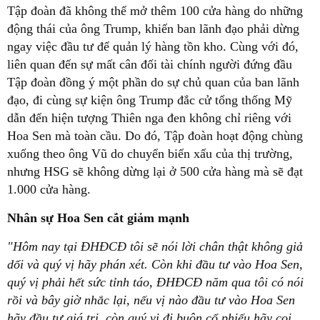
Tập đoàn đã không thể mở thêm 100 cửa hàng do những
động thái của ông Trump, khiến ban lãnh đạo phải dừng
ngay việc đầu tư để quản lý hàng tồn kho. Cùng với đó,
liên quan đến sự mất cân đối tài chính người đứng đầu
Tập đoàn đồng ý một phần do sự chủ quan của ban lãnh
đạo, đi cùng sự kiện ông Trump đắc cử tổng thống Mỹ
dẫn đến hiện tượng Thiên nga đen không chỉ riêng với
Hoa Sen mà toàn cầu. Do đó, Tập đoàn hoạt động chùng
xuống theo ông Vũ do chuyển biến xấu của thị trường,
nhưng HSG sẽ không dừng lại ở 500 cửa hàng mà sẽ đạt
1.000 cửa hàng.
Nhân sự Hoa Sen cắt giảm mạnh
"Hôm nay tại ĐHĐCĐ tôi sẽ nói lời chân thật không giả
dối và quý vị hãy phán xét. Còn khi đầu tư vào Hoa Sen,
quý vị phải hết sức tỉnh táo, ĐHĐCĐ năm qua tôi có nói
rồi và bây giờ nhắc lại, nếu vị nào đầu tư vào Hoa Sen
hãy đầu tư giá trị, còn quý vị đi buôn cổ phiếu hãy coi