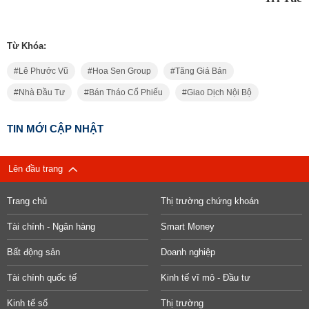
Từ Khóa:
Lê Phước Vũ
Hoa Sen Group
Tăng Giá Bán
Nhà Đầu Tư
Bán Tháo Cổ Phiếu
Giao Dịch Nội Bộ
TIN MỚI CẬP NHẬT
Lên đầu trang
Trang chủ
Thị trường chứng khoán
Tài chính - Ngân hàng
Smart Money
Bất động sản
Doanh nghiệp
Tài chính quốc tế
Kinh tế vĩ mô - Đầu tư
Kinh tế số
Thị trường