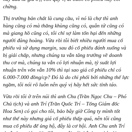
chừng.
Thị trường bản chất là cung cầu, vì nó là chợ thì anh
hùng cũng có mà thằng khùng cũng có, quân tử cũng có
mà giang hồ cũng có, tôi chỉ sợ làm tổn hại đến những
người đàng hoàng. Vừa rồi tôi biết nhiều người mua cổ
phiếu và sử dụng margin, sau đó cổ phiếu đánh xuống và
bị giải chấp, nhưng chúng ta vẫn tăng trưởng về doanh
thu cơ mà, chúng ta vẫn có lợi nhuận mà, tỷ suất lợi
nhuận trên vốn vẫn 10% thì tại sao giá cổ phiếu chỉ có
6.000-7.000 đồng/cp? Đó là do chi phối bởi những thế lực
ngầm, tôi nói rõ luôn nên quý vị hãy hết sức tỉnh táo.
Vừa rồi tôi ở trên núi thì anh Chu (Trần Ngọc Chu – Phó
Chủ tịch) và anh Trí (Trần Quốc Trí – Tổng Giám đốc
Hoa Sen) có gọi cho tôi, bảo bây giờ Công ty mình tốt
như thế này nhưng giá cổ phiếu thấp quá, nên tôi cũng
mua cổ phiếu để ủng hộ, đây là cơ hội. Anh Chu anh Trí