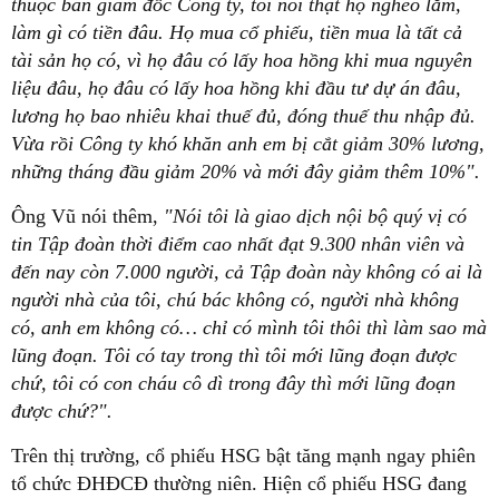
thuộc ban giám đốc Công ty, tôi nói thật họ nghèo lắm,
làm gì có tiền đâu. Họ mua cổ phiếu, tiền mua là tất cả
tài sản họ có, vì họ đâu có lấy hoa hồng khi mua nguyên
liệu đâu, họ đâu có lấy hoa hồng khi đầu tư dự án đâu,
lương họ bao nhiêu khai thuế đủ, đóng thuế thu nhập đủ.
Vừa rồi Công ty khó khăn anh em bị cắt giảm 30% lương,
những tháng đầu giảm 20% và mới đây giảm thêm 10%".
Ông Vũ nói thêm,
"Nói tôi là giao dịch nội bộ quý vị có
tin Tập đoàn thời điểm cao nhất đạt 9.300 nhân viên và
đến nay còn 7.000 người, cả Tập đoàn này không có ai là
người nhà của tôi, chú bác không có, người nhà không
có, anh em không có… chỉ có mình tôi thôi thì làm sao mà
lũng đoạn. Tôi có tay trong thì tôi mới lũng đoạn được
chứ, tôi có con cháu cô dì trong đây thì mới lũng đoạn
được chứ?".
Trên thị trường, cổ phiếu HSG bật tăng mạnh ngay phiên
tổ chức ĐHĐCĐ thường niên. Hiện cổ phiếu HSG đang