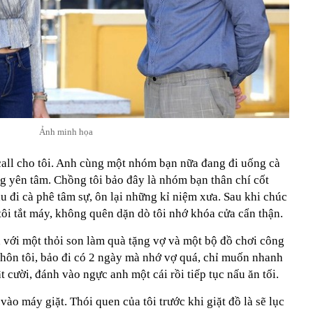
Ảnh minh họa
 call cho tôi. Anh cùng một nhóm bạn nữa đang đi uống cà
ng yên tâm. Chồng tôi bảo đây là nhóm bạn thân chí cốt
u đi cà phê tâm sự, ôn lại những kỉ niệm xưa. Sau khi chúc
tôi tắt máy, không quên dặn dò tôi nhớ khóa cửa cẩn thận.
 với một thỏi son làm quà tặng vợ và một bộ đồ chơi công
hôn tôi, bảo đi có 2 ngày mà nhớ vợ quá, chỉ muốn nhanh
 cười, đánh vào ngực anh một cái rồi tiếp tục nấu ăn tối.
vào máy giặt. Thói quen của tôi trước khi giặt đồ là sẽ lục