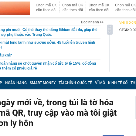
Chọn mã CK
Chọn mã CK
Chọn mã CK
Chọn mã CK
cần theo dõi
cần theo dõi
cần theo dõi
cần theo dõi
Đọc nhanh >>
g pin muối: Có thể thay thế dòng lithium đắt đỏ, giúp thế
ỏi sự phụ thuộc vào Trung Quốc
i mắt long lanh như sương sớm, 45 tuổi lên truyền hình
H
cầu khỉ?
 ngân hàng sẽ chốt quyền nhận cổ tức tỷ lệ 15%, cổ đông
thêm cổ phiếu giá rẻ
t quả xổ số miền Nam hôm nay thứ Bảy ngày 8/8/2026
P
NGÂN HÀNG
SMART MONEY
TÀI CHÍNH QUỐC TẾ
VĨ MÔ
KINH TẾ SỐ
TH
ất cuối năm dự báo khó giảm?
quyết không bán căn nhà duy nhất để con lấy vốn làm ăn,
uyết định ấy cứu cả gia đình
gày mới về, trong túi là tờ hóa
 nghiệm trồng cây lâu năm khuyên chôn trứng cạnh gốc:
mã QR, truy cập vào mà tôi giật
ầu tiên được làm phim tài liệu phát sóng trên đài truyền
ơn ly hôn
, chiếm top 1 hot search Naver
ng bát, đĩa trong nhà, công an bắt Sùng Thị Dụ 47 tuổi