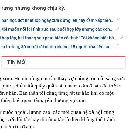
 rưng nhưng không chịu ký.
 bạn học dốt nhất lớp ngày xưa đứng lên, tay cầm xấp tiền...
 tôi muốn nối lại tình xưa sau buổi họp lớp nhưng các con...
 họp lớp, hai tháng sau phát hiện có thai: "Tôi không biết bố...
ra trường, 30 người rời nhóm chung, 15 người xóa liên lạc...
TIN MỚI
g xóm. Họ nói rằng chỉ cần thấy vợ chồng tôi mỗi sáng vừa
nh phúc, chiều tối quây quần bên mâm cơm ở bàn đá trước
ôn nhân. Bản thân tôi cũng từng rất tự hào khi có một
thủy, biết quan tâm, yêu thương vợ con.
y nước ngoài, lương cao, các mối quan hệ xã hội cũng
ẹt với đối tác hay đi công tác là điều không thể tránh
n niềm tin ở anh.