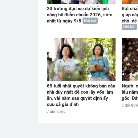
20 trường đại học dự kiến lịch
Bất chấ
công bố điểm chuẩn 2026, sớm
giáp nà
nhất từ ngày 9/8
chở, dễ
Nổi bật
Nổi bật
65 tuổi nhất quyết không bán căn
Người c
nhà duy nhất để con lấy vốn làm
lâu năm
ăn, vài năm sau quyết định ấy
gốc: Đây
cứu cả gia đình
7 giờ trư
7 giờ trước