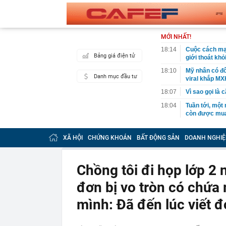
MỚI NHẤT!
18:14
Cuộc cách mạn
Bảng giá điện tử
giới thoát kh
18:10
Mỹ nhân có đô
Danh mục đầu tư
viral khắp MX
18:07
Vì sao gọi là 
18:04
Tuần tới, một
còn được mua 
17:59
XSMN 8/8 - Kế
XÃ HỘI
CHỨNG KHOÁN
BẤT ĐỘNG SẢN
DOANH NGHIỆ
17:57
Vì sao lãi su
17:53
65 tuổi nhất 
vài năm sau q
Chồng tôi đi họp lớp 2 n
17:50
Người có kinh
đơn bị vo tròn có chứa 
Đây là lý do
17:33
Mỹ nhân Vbiz đ
mình: Đã đến lúc viết đ
hình Hàn Quốc
17:30
Kiểm tra tủ đự