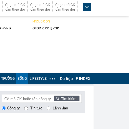
Chọn mã CK
Chọn mã CK
Chọn mã CK
cần theo dõi
cần theo dõi
cần theo dõi
Dữ liệu
F INDEX
Ị TRƯỜNG
SỐNG
LIFESTYLE
Công ty
Tin tức
Lãnh đạo