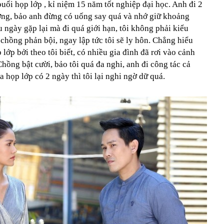
buổi họp lớp , kỉ niệm 15 năm tốt nghiệp đại học. Anh đi 2
ỡng, bảo anh đừng có uống say quá và nhớ giữ khoảng
u ngày gặp lại mà đi quá giới hạn, tôi không phải kiểu
 chồng phản bội, ngay lập tức tôi sẽ ly hôn. Chẳng hiểu
p lớp bởi theo tôi biết, có nhiều gia đình đã rơi vào cảnh
hồng bật cười, bảo tôi quá đa nghi, anh đi công tác cả
 họp lớp có 2 ngày thì tôi lại nghi ngờ dữ quá.