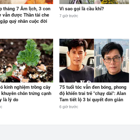
p tháng 7 Âm lịch, 3 con
Vì sao gọi là cầu khỉ?
y vẫn được Thần tài che
7 giờ trước
 gặp quý nhân cuộc đời
ó kinh nghiệm trồng cây
75 tuổi tóc vẫn đen bóng, phong
 khuyên chôn trứng cạnh
độ khiến trai trẻ "chạy dài": Alan
 là lý do
Tam tiết lộ 3 bí quyết đơn giản
ớc
6 giờ trước