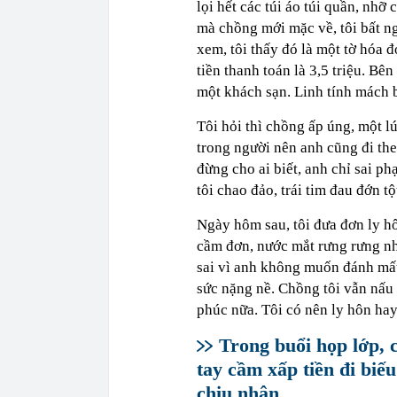
lọi hết các túi áo túi quần, nhỡ 
mà chồng mới mặc về, tôi bất ng
xem, tôi thấy đó là một tờ hóa 
tiền thanh toán là 3,5 triệu. Bê
một khách sạn. Linh tính mách b
Tôi hỏi thì chồng ấp úng, một l
trong người nên anh cũng đi the
đừng cho ai biết, anh chỉ sai p
tôi chao đảo, trái tim đau đớn tộ
Ngày hôm sau, tôi đưa đơn ly h
cầm đơn, nước mắt rưng rưng nh
sai vì anh không muốn đánh mất 
sức nặng nề. Chồng tôi vẫn nấu
phúc nữa. Tôi có nên ly hôn ha
Trong buổi họp lớp, 
tay cầm xấp tiền đi biế
chịu nhận