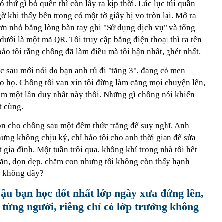
có thứ gì bỏ quên thì còn lấy ra kịp thời. Lúc lục túi quần
ờ khi thấy bên trong có một tờ giấy bị vo tròn lại. Mở ra
đơn nhỏ bằng lòng bàn tay ghi "Sử dụng dịch vụ" và tổng
n dưới là một mã QR. Tôi truy cập bằng điện thoại thì ra tên
ảo tôi rằng chồng đã làm điều mà tôi hận nhất, ghét nhất.
úc sau mới nói do bạn anh rủ đi "tăng 3", đang có men
o họ. Chồng tôi van xin tôi đừng làm căng mọi chuyện lên,
hạm một lần duy nhất này thôi. Những gì chồng nói khiến
t cùng.
ôn cho chồng sau một đêm thức trắng để suy nghĩ. Anh
ưng không chịu ký, chỉ bảo tôi cho anh thời gian để sửa
gia đình. Một tuần trôi qua, không khí trong nhà tôi hết
 ăn, dọn dẹp, chăm con nhưng tôi không còn thấy hạnh
y không đây?
cậu bạn học dốt nhất lớp ngày xưa đứng lên,
u từng người, riêng chỉ có lớp trưởng không