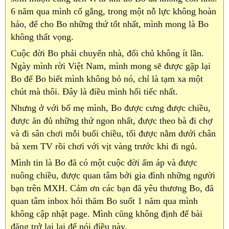
6 năm qua mình cố gắng, trong một nỗ lực không hoàn
hảo, để cho Bo những thứ tốt nhất, mình mong là Bo
không thất vọng.
Cuộc đời Bo phải chuyển nhà, đổi chủ không ít lần.
Ngày mình rời Việt Nam, mình mong sẽ được gặp lại
Bo để Bo biết mình không bỏ nó, chỉ là tạm xa một
chút mà thôi. Đây là điều mình hối tiếc nhất.
Nhưng ở với bố mẹ mình, Bo được cưng được chiều,
được ăn đủ những thứ ngon nhất, được theo bà đi chợ
và đi sân chơi mỗi buổi chiều, tối được nằm dưới chân
bà xem TV rồi chơi với vịt vàng trước khi đi ngủ.
Mình tin là Bo đã có một cuộc đời ấm áp và được
nuông chiều, được quan tâm bởi gia đình những người
bạn trên MXH. Cảm ơn các bạn đã yêu thương Bo, đã
quan tâm inbox hỏi thăm Bo suốt 1 năm qua mình
không cập nhật page. Mình cũng không định để bài
đăng trở lại lại để nói điều này.