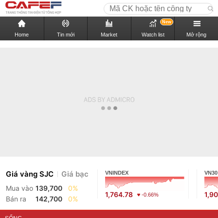
New
Home
Tin mới
Market
Watch list
Mở rộng
Giá vàng SJC
Giá bạc
VNINDEX
VN30
Mua vào
139,700
0%
1,764.78
1,9
-0.66%
Bán ra
142,700
0%