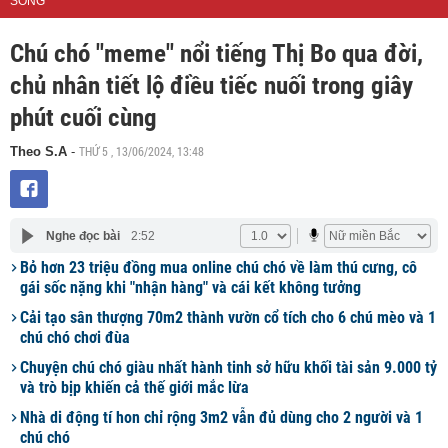
SỐNG
Chú chó "meme" nổi tiếng Thị Bo qua đời,
chủ nhân tiết lộ điều tiếc nuối trong giây
phút cuối cùng
THỨ 5 , 13/06/2024, 13:48
Theo S.A
-
Nghe đọc bài
2:52
Bỏ hơn 23 triệu đồng mua online chú chó về làm thú cưng, cô
gái sốc nặng khi "nhận hàng" và cái kết không tưởng
Cải tạo sân thượng 70m2 thành vườn cổ tích cho 6 chú mèo và 1
chú chó chơi đùa
Chuyện chú chó giàu nhất hành tinh sở hữu khối tài sản 9.000 tỷ
và trò bịp khiến cả thế giới mắc lừa
Nhà di động tí hon chỉ rộng 3m2 vẫn đủ dùng cho 2 người và 1
chú chó