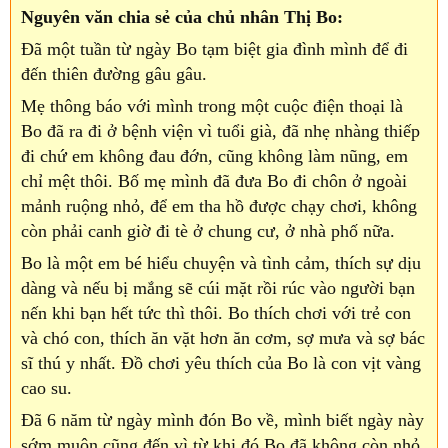
Nguyên văn chia sẻ của chủ nhân Thị Bo:
Đã một tuần từ ngày Bo tạm biệt gia đình mình để đi
đến thiên đường gâu gâu.
Mẹ thông báo với mình trong một cuộc điện thoại là
Bo đã ra đi ở bệnh viện vì tuổi già, đã nhẹ nhàng thiếp
đi chứ em không đau đớn, cũng không làm nũng, em
chỉ mệt thôi. Bố mẹ mình đã đưa Bo đi chôn ở ngoài
mảnh ruộng nhỏ, để em tha hồ được chạy chơi, không
còn phải canh giờ đi tè ở chung cư, ở nhà phố nữa.
Bo là một em bé hiểu chuyện và tình cảm, thích sự dịu
dàng và nếu bị mắng sẽ cúi mặt rồi rúc vào người bạn
nến khi bạn hết tức thì thôi. Bo thích chơi với trẻ con
và chó con, thích ăn vặt hơn ăn cơm, sợ mưa và sợ bác
sĩ thú y nhất. Đồ chơi yêu thích của Bo là con vịt vàng
cao su.
Đã 6 năm từ ngày mình đón Bo về, mình biết ngày này
sớm muộn cũng đến vì từ khi đó Bo đã không còn nhỏ.