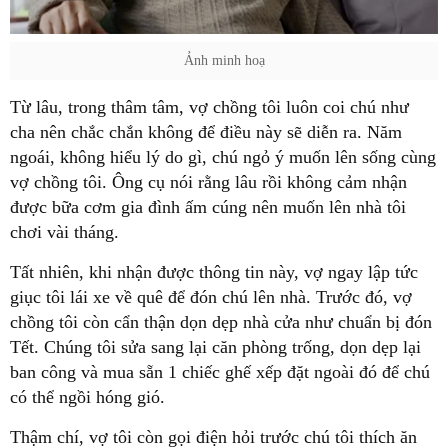
Ảnh minh hoạ
Từ lâu, trong thâm tâm, vợ chồng tôi luôn coi chú như
cha nên chắc chắn không để điều này sẽ diễn ra. Năm
ngoái, không hiểu lý do gì, chú ngỏ ý muốn lên sống cùng
vợ chồng tôi. Ông cụ nói rằng lâu rồi không cảm nhận
được bữa cơm gia đình ấm cúng nên muốn lên nhà tôi
chơi vài tháng.
Tất nhiên, khi nhận được thông tin này, vợ ngay lập tức
giục tôi lái xe về quê để đón chú lên nhà. Trước đó, vợ
chồng tôi còn cẩn thận dọn dẹp nhà cửa như chuẩn bị đón
Tết. Chúng tôi sửa sang lại căn phòng trống, dọn dẹp lại
ban công và mua sẵn 1 chiếc ghế xếp đặt ngoài đó để chú
có thể ngồi hóng gió.
Thậm chí, vợ tôi còn gọi điện hỏi trước chú tôi thích ăn