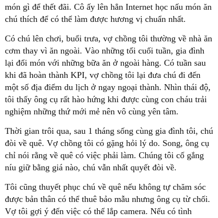
món gì để thết đãi. Cô ấy lên hẳn Internet học nấu món ăn
chú thích để có thể làm được hương vị chuẩn nhất.
Có chú lên chơi, buổi trưa, vợ chồng tôi thường về nhà ăn
cơm thay vì ăn ngoài. Vào những tối cuối tuần, gia đình
lại đổi món với những bữa ăn ở ngoài hàng. Có tuần sau
khi đã hoàn thành KPI, vợ chồng tôi lại đưa chú đi đến
một số địa điểm du lịch ở ngay ngoại thành. Nhìn thái độ,
tôi thấy ông cụ rất hào hứng khi được cùng con cháu trải
nghiệm những thứ mới mẻ nên vô cùng yên tâm.
Thời gian trôi qua, sau 1 tháng sống cùng gia đình tôi, chú
đòi về quê. Vợ chồng tôi có gặng hỏi lý do. Song, ông cụ
chỉ nói rằng về quê có việc phải làm. Chúng tôi cố gắng
níu giữ bằng giá nào, chú vẫn nhất quyết đòi về.
Tôi cũng thuyết phục chú về quê nếu không tự chăm sóc
được bản thân có thể thuê bảo mẫu nhưng ông cụ từ chối.
Vợ tôi gợi ý đến việc có thể lắp camera. Nếu có tình