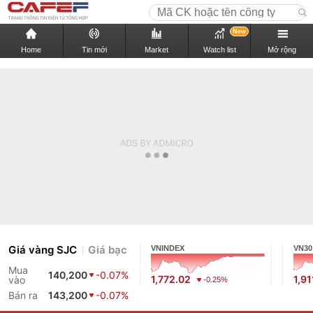
New
Home
Tin mới
Market
Watch list
Mở rộng
Giá vàng SJC
Giá bạc
VNINDEX
VN30
Mua
140,200
-0.07%
1,772.02
1,91
vào
-0.25%
Bán ra
143,200
-0.07%