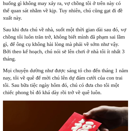
huống gì không may xảy ra, vợ chồng tôi ở trên này có
thể quan sát nhằm về kịp. Tuy nhiên, chú cũng gạt đi đề
xuất này.
Sau khi đưa chú về nhà, suốt một thời gian dài sau đó, vợ
chồng tôi luôn trăn trở, không biết mình đã phạm sai lầm
gì, để ông cụ không hài lòng mà phải về sớm như vậy.
Bởi theo kế hoạch, chú nói sẽ lên chơi ở nhà tôi ít nhất 3
tháng.
Mọi chuyện dường như được sáng tỏ cho đến tháng 1 năm
nay, tôi về quê để mời chú lên dự đám cưới của con trai
tôi. Sau bữa tiệc ngày hôm đó, chú có đưa cho tôi một
chiếc phong bì đỏ khá dày rồi trở về quê luôn.