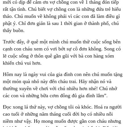
mới có dịp để cảm ơn vợ chồng con về 1 tháng đón tiếp
rất tận tình. Chú biết vợ chồng con là những đứa trẻ hiểu
thảo. Chú muốn về không phải vì các con đã làm điều gì
phật ý. Chỉ đơn giản là sau 1 thời gian ở thành phố, chú
thấy buồn.
Trước đây, ở quê một mình chú muốn thử cuộc sống bên
cạnh con cháu xem có vơi bớt sự cô đơn không. Song có
lẽ cuộc sống ở thôn quê gần gũi với bà con hàng xóm
khiến chú vui hơn.
Hôm nay là ngày vui của gia đình con nên chú muốn tặng
một món quà nhỏ này đến cháu trai. Hãy nhận nó và
thường xuyên về chơi với chú nhiều hơn nhé! Chú nhớ
các con và những bữa cơm đông đủ gia đình lắm”.
Đọc xong lá thứ này, vợ chồng tôi oà khóc. Hoá ra người
cao tuổi ở những năm tháng cuối đời họ có nhiều nỗi
niềm như vậy. Họ mong muốn được gần con cháu nhưng