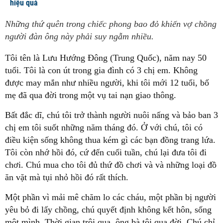
hiệu quả
Những thứ quên trong chiếc phong bao đỏ khiến vợ chồng
người đàn ông này phải suy ngẫm nhiều.
Tôi tên là Lưu Hướng Đông (Trung Quốc), năm nay 50
tuổi. Tôi là con út trong gia đình có 3 chị em. Không
được may mắn như nhiều người, khi tôi mới 12 tuổi, bố
mẹ đã qua đời trong một vụ tai nạn giao thông.
Bất đắc dĩ, chú tôi trở thành người nuôi nấng và bảo ban 3
chị em tôi suốt những năm tháng đó. Ở với chú, tôi có
điều kiện sống không thua kém gì các bạn đồng trang lứa.
Tôi còn nhớ hồi đó, cứ đến cuối tuần, chú lại đưa tôi đi
chơi. Chú mua cho tôi đủ thứ đồ chơi và và những loại đồ
ăn vặt mà tụi nhỏ hồi đó rất thích.
Một phần vì mải mê chăm lo các cháu, một phần bị người
yêu bỏ đi lấy chồng, chú quyết định không kết hôn, sống
một mình. Thời gian trôi qua, ông bà tôi qua đời. Chú chỉ