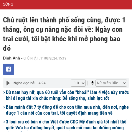
SỐNG
Chú ruột lên thành phố sống cùng, được 1
tháng, ông cụ nằng nặc đòi về: Ngày con
trai cưới, tôi bật khóc khi mở phong bao
đỏ
CHỦ NHẬT , 11/08/2024, 15:19
Đinh Anh
-
Nghe đọc bài
4:24
Dù nam hay nữ, qua 60 tuổi vẫn còn "khoái" làm 4 việc này trước
khi đi ngủ thì xin chúc mừng: Dễ sống thọ, sinh lực tốt
Bán mảnh đất 7 tỷ đồng để cho con tiền mua nhà, đến nơi, nghe
được 1 câu nói của con trai, tôi quyết định mang tiền về
3 loại rau có bán ở chợ Việt được CDC Mỹ đánh giá tốt nhất thế
giới: Vừa hạ đường huyết, quét sạch mỡ máu lại dưỡng xương