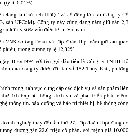
u (tỷ lệ 6,01%).
ện đang là Chủ tịch HĐQT và cổ đông lớn tại Công ty Cổ
G, sàn UPCoM). Công ty này cũng đang nắm giữ gần 2,3
g sở hữu 3,36% vốn điều lệ tại Vinasun.
iếu VNS do ông Đoàn và Tập đoàn Hipt nắm giữ sau giao
ổ phiếu, tương đương tỷ lệ 12,32%.
ngày 18/6/1994 với tên gọi đầu tiên là Công ty TNHH Hỗ
 chính của công ty được đặt tại số 152 Thụy Khê, phường
.
hính trong lĩnh vực cung cấp các dịch vụ và sản phẩm liên
như tích hợp hệ thống, dịch vụ và phát triển phần mềm,
ệ thông tin, bảo dưỡng và bảo trì thiết bị, hệ thống công
doanh nghiệp thay đổi lần thứ 27, Tập đoàn Hipt đang có
 tương đương gần 22,6 triệu cổ phần, với mệnh giá 10.000