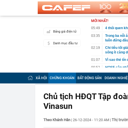
MỚI NHẤT!
05:49
4 thói quen k
Bảng giá điện tử
03:35
Trong ba nỗi 
luôn đứng đầ
Danh mục đầu tư
02:19
Chi tiêu tối 
sống ít càng d
01:07
Vì sao thẻ tín
00:52
HOSE cập nhật
DGC, DMX...
XÃ HỘI
CHỨNG KHOÁN
BẤT ĐỘNG SẢN
DOANH NGHIỆ
00:12
Tiền lớn bất n
phiếu Việt Na
00:05
Một doanh ngh
Chủ tịch HĐQT Tập đoàn
tỷ USD
Vinasun
00:04
Một yếu tố qu
23:40
Người đàn ông
sau bác sĩ hỏi
Thị trườ
Theo Khánh Hân
|
26-12-2024 - 11:20 AM
|
23:34
Nam ca sĩ rao
còn 400 tỷ