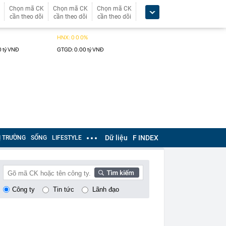
Chọn mã CK
Chọn mã CK
Chọn mã CK
cần theo dõi
cần theo dõi
cần theo dõi
Dữ liệu
F INDEX
Ị TRƯỜNG
SỐNG
LIFESTYLE
Công ty
Tin tức
Lãnh đạo