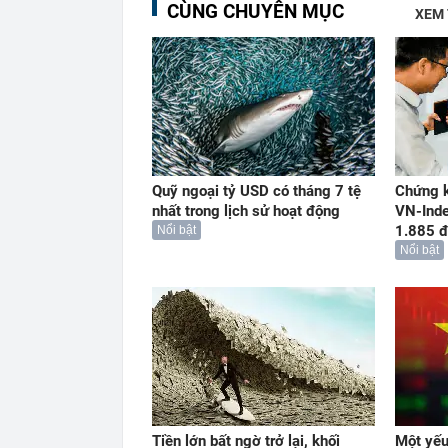
CÙNG CHUYÊN MỤC
XEM
Quỹ ngoại tỷ USD có tháng 7 tệ
Chứng k
nhất trong lịch sử hoạt động
VN-Ind
1.885 đ
Nổi bật
Nổi bật
Tiền lớn bất ngờ trở lại, khối
Một yếu