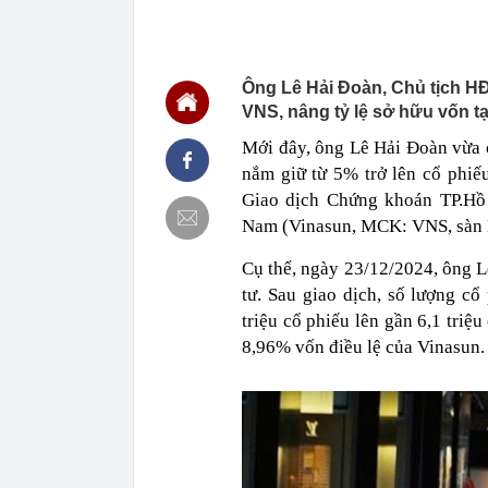
23:28
Trấn Thành cô
chắn là siêu 
23:14
Bí mật được A
Ông Lê Hải Đoàn, Chủ tịch HĐ
22:56
Vì sao ngày c
VNS, nâng tỷ lệ sở hữu vốn tạ
Vài mét vuông
Mới đây, ông Lê Hải Đoàn vừa c
22:48
5 LOẠI rau que
nên cẩn thận 
nắm giữ từ 5% trở lên cổ ph
22:28
CHÍNH THỨC: L
Giao dịch Chứng khoán TP.Hồ
nghỉ hè
Nam (Vinasun, MCK: VNS, sàn
22:25
Vì sao đồ ăn 
Cụ thể, ngày 23/12/2024, ông L
22:07
Không cần tặn
huynh - giáo 
tư. Sau giao dịch, số lượng c
22:03
Ukraine tập k
triệu cổ phiếu lên gần 6,1 triệ
của Nga
8,96% vốn điều lệ của Vinasun.
22:02
Nam NSND, Giá
vợ thiếu tá ké
21:51
Một ô tô biển
định: Riêng t