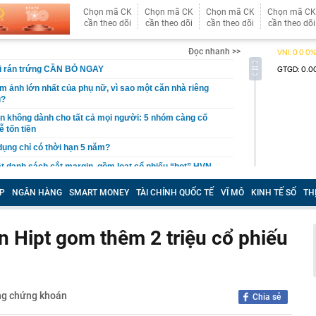
Chọn mã CK
Chọn mã CK
Chọn mã CK
Chọn mã CK
cần theo dõi
cần theo dõi
cần theo dõi
cần theo dõi
Đọc nhanh >>
hi rán trứng CẦN BỎ NGAY
ám ảnh lớn nhất của phụ nữ, vì sao một căn nhà riêng
u?
giản không dành cho tất cả mọi người: 5 nhóm càng cố
ễ tốn tiền
 dụng chỉ có thời hạn 5 năm?
 danh sách cắt margin, gồm loạt cổ phiếu “hot” HVN,
P
NGÂN HÀNG
SMART MONEY
TÀI CHÍNH QUỐC TẾ
VĨ MÔ
KINH TẾ SỐ
TH
gờ trở lại, khối ngoại tung 2.200 tỷ đồng mua ròng cổ
m chỉ trong 5 phiên
iệp thép với 2.700 lao động đang nợ Trung Quốc gần 1,3
 Hipt gom thêm 2 triệu cổ phiếu
an trọng đang trở lại trên thị trường chứng khoán
 50 tuổi ăn cà tím mỗi ngày để chữa tiểu đường, 3 tháng
: "Ông ăn gì thế?"
ng chứng khoán
Chia sẻ
 bán biệt thự 9 phòng ngủ ở TP.HCM giá gốc 600 tỷ, giảm