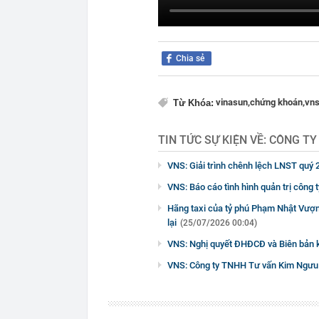
Chia sẻ
vinasun,
chứng khoán,
vn
Từ Khóa:
TIN TỨC SỰ KIỆN VỀ:
CÔNG TY
VNS: Giải trình chênh lệch LNST quý 
VNS: Báo cáo tình hình quản trị công
Hãng taxi của tỷ phú Phạm Nhật Vượn
lại
(25/07/2026 00:04)
VNS: Nghị quyết ĐHĐCĐ và Biên bản k
VNS: Công ty TNHH Tư vấn Kim Ngưu 