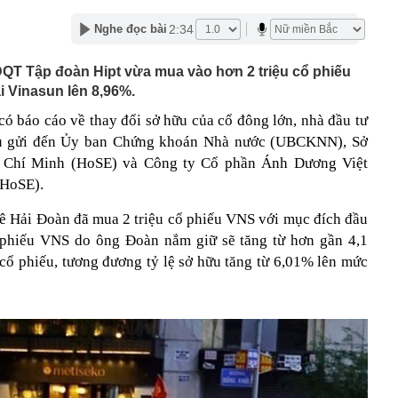
ng bố phim Tết 2027, nghe tên ai cũng quả quyết “chắc
2:34
Nghe đọc bài
phẩm”
pple giấu kín suốt 15 năm trên iPhone
QT Tập đoàn Hipt vừa mua vào hơn 2 triệu cổ phiếu
àng nhiều gia đình không còn phơi quần áo ở ban công?
i Vinasun lên 8,96%.
 ngoài trời đang được dùng theo 1 cách rất khác
ó báo cáo về thay đổi sở hữu của cổ đông lớn, nhà đầu tư
n thuộc có khả năng tích tụ kim loại nặng, người Việt
nguồn gốc trước khi sử dụng
iếu gửi đến Ủy ban Chứng khoán Nhà nước (UBCKNN), Sở
ịch đi học trở lại của học sinh 34 tỉnh, thành phố sau kỳ
 Chí Minh (HoSE) và Công ty Cổ phần Ánh Dương Việt
 HoSE).
Việt hầu như món nào cũng có hành lá?
ê Hải Đoàn đã mua 2 triệu cổ phiếu VNS với mục đích đầu
g quà, 5 câu nói này đủ sức khiến mối quan hệ phụ
viên gắn bó khăng khít, con trẻ được hưởng lợi!
ổ phiếu VNS do ông Đoàn nắm giữ sẽ tăng từ hơn gần 4,1
ích Crimea, phá hủy hệ thống phòng không 15 triệu USD
u cổ phiếu, tương đương tỷ lệ sở hữu tăng từ 6,01% lên mức
m đốc Nhà hát Chèo Quân đội mua ô tô tặng sinh nhật
m 12 tuổi
 29A "dính" gần 100 lần phạt nguội do chạy quá tốc độ quy
háng 7/2026 vi phạm 21 lần