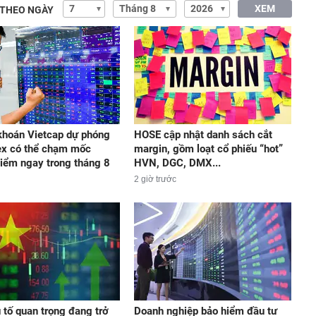
XEM
 THEO NGÀY
hoán Vietcap dự phóng
HOSE cập nhật danh sách cắt
ex có thể chạm mốc
margin, gồm loạt cổ phiếu “hot”
iểm ngay trong tháng 8
HVN, DGC, DMX...
2 giờ trước
 tố quan trọng đang trở
Doanh nghiệp bảo hiểm đầu tư