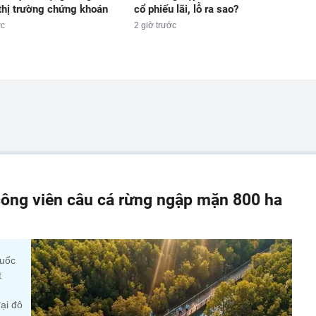
n thị trường chứng khoán
cổ phiếu lãi, lỗ ra sao?
ớc
2 giờ trước
ông viên câu cá rừng ngập mặn 800 ha
quốc
t
ại đô