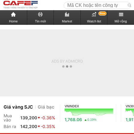
New
Home
Tin mới
Market
Watch list
Mở rộng
Giá vàng SJC
Giá bạc
VNINDEX
VN30
Mua
139,200
-0.36%
1,768.06
1,91
vào
0.19%
Bán ra
142,200
-0.35%