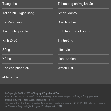
Trang chủ
Thị trường chứng khoán
Tài chính - Ngân hàng
Smart Money
Bất động sản
Doanh nghiệp
Tài chính quốc tế
Kinh tế vĩ mô - Đầu tư
Kinh tế số
Thị trường
Sống
Lifestyle
Xã hội
Lịch sự kiện
Báo cáo phân tích
Watch List
eMagazine
© Copyright 2007 - 2026 -
Công ty Cổ phần VCCorp.
Tầng 17, 19, 20, 21 Toà nhà Center Building - Hapulico Complex, Số 01, phố Nguyễn Huy
Tưởng, phường Thanh Xuân, thành phố Hà Nội
Giấy phép thiết lập trang thông tin điện tử tổng hợp trên mạng số 2216/GP-TTĐT do Sở Thông tin
và Truyền thông Hà Nội cấp ngày 10 tháng 4 năm 2019.