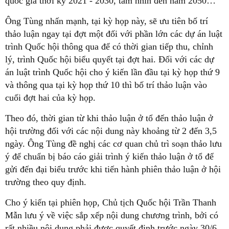
quốc gia thời kỳ 2021 - 2030, tầm nhìn đến năm 2050…
Ông Tùng nhấn mạnh, tại kỳ họp này, sẽ ưu tiên bố trí
thảo luận ngay tại đợt một đối với phần lớn các dự án luật
trình Quốc hội thông qua để có thời gian tiếp thu, chỉnh
lý, trình Quốc hội biểu quyết tại đợt hai. Đối với các dự
án luật trình Quốc hội cho ý kiến lần đầu tại kỳ họp thứ 9
và thông qua tại kỳ họp thứ 10 thì bố trí thảo luận vào
cuối đợt hai của kỳ họp.
Theo đó, thời gian từ khi thảo luận ở tổ đến thảo luận ở
hội trường đối với các nội dung này khoảng từ 2 đến 3,5
ngày. Ông Tùng đề nghị các cơ quan chủ trì soạn thảo lưu
ý để chuẩn bị báo cáo giải trình ý kiến thảo luận ở tổ để
gửi đến đại biểu trước khi tiến hành phiên thảo luận ở hội
trường theo quy định.
Cho ý kiến tại phiên họp, Chủ tịch Quốc hội Trần Thanh
Mẫn lưu ý về việc sắp xếp nội dung chương trình, bởi có
rất nhiều nội dung phải được quyết định trước ngày 30/6.