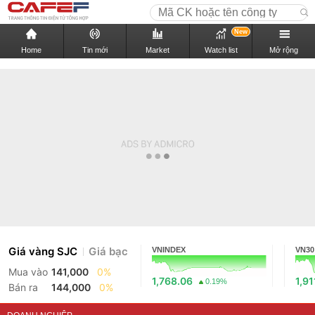
New
Home
Tin mới
Market
Watch list
Mở rộng
Giá vàng SJC
Giá bạc
VNINDEX
VN30
Mua vào
141,000
0%
1,768.06
1,91
0.19%
Bán ra
144,000
0%