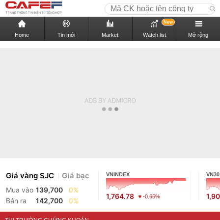
New
Home
Tin mới
Market
Watch list
Mở rộng
Giá vàng SJC
Giá bạc
VNINDEX
VN30
Mua vào
139,700
0%
1,764.78
1,9
-0.66%
Bán ra
142,700
0%