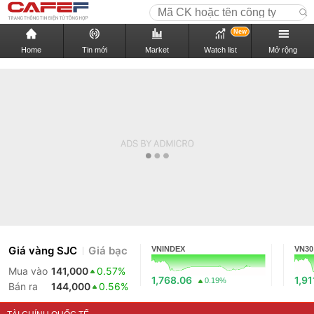
New
Home
Tin mới
Market
Watch list
Mở rộng
Giá vàng SJC
Giá bạc
VNINDEX
VN30
Mua vào
141,000
0.57%
1,768.06
1,91
0.19%
Bán ra
144,000
0.56%