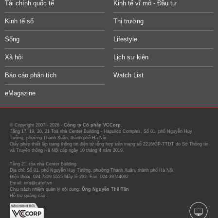
Tài chính quốc tế
Kinh tế vĩ mô - Đầu tư
Kinh tế số
Thị trường
Sống
Lifestyle
Xã hội
Lịch sự kiện
Báo cáo phân tích
Watch List
eMagazine
© Copyright 2007 - 2026 -
Công ty Cổ phần VCCorp.
Tầng 17, 19, 20, 21 Toà nhà Center Building - Hapulico Complex, Số 01, phố Nguyễn Huy
Tưởng, phường Thanh Xuân, thành phố Hà Nội
Giấy phép thiết lập trang thông tin điện tử tổng hợp trên mạng số 2216/GP-TTĐT do Sở Thông tin
và Truyền thông Hà Nội cấp ngày 10 tháng 4 năm 2019.
Tầng 21, tòa nhà Center Building.
Địa chỉ: Số 01, phố Nguyễn Huy Tưởng, phường Thanh Xuân, thành phố Hà Nội
Điện thoại: 024 7309 5555 Máy lẻ 292. Fax: 024-39744082
Email: info@cafef.vn
Chịu trách nhiệm quản lý nội dung:
Ông Nguyễn Thế Tân
Hỗ trợ quảng cáo :