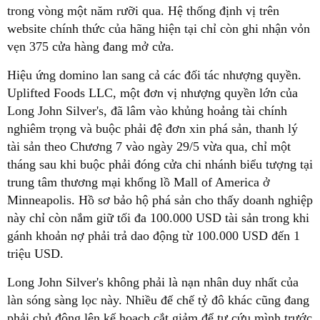
trong vòng một năm rưỡi qua. Hệ thống định vị trên
website chính thức của hãng hiện tại chỉ còn ghi nhận vỏn
vẹn 375 cửa hàng đang mở cửa.
Hiệu ứng domino lan sang cả các đối tác nhượng quyền.
Uplifted Foods LLC, một đơn vị nhượng quyền lớn của
Long John Silver's, đã lâm vào khủng hoảng tài chính
nghiêm trọng và buộc phải đệ đơn xin phá sản, thanh lý
tài sản theo Chương 7 vào ngày 29/5 vừa qua, chỉ một
tháng sau khi buộc phải đóng cửa chi nhánh biểu tượng tại
trung tâm thương mại khổng lồ Mall of America ở
Minneapolis. Hồ sơ bảo hộ phá sản cho thấy doanh nghiệp
này chỉ còn nắm giữ tối đa 100.000 USD tài sản trong khi
gánh khoản nợ phải trả dao động từ 100.000 USD đến 1
triệu USD.
Long John Silver's không phải là nạn nhân duy nhất của
làn sóng sàng lọc này. Nhiều đế chế tỷ đô khác cũng đang
phải chủ động lên kế hoạch cắt giảm để tự cứu mình trước