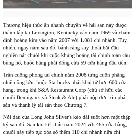
Thương hiệu thức ăn nhanh chuyên về hải sản này được
thành lập tại Lexington, Kentucky vào năm 1969 và chạm
đỉnh hoàng kim vào năm 2007 với 1.081 chi nhánh. Tuy
nhiên, ngay năm sau đó, bánh răng suy thoái bắt đầu
nghiền nát chuỗi khi cuộc khủng hoảng tài chính toàn cầu
bùng nổ, buộc hãng phải đóng cửa 59 cửa hàng đầu tiên.
Trận cuồng phong tài chính năm 2008 từng cuốn phăng
nhiều ông lớn, buộc Starbucks phải khai tử hơn 600 cửa
hàng, trong khi S&A Restaurant Corp (chủ sở hữu các
chuỗi Bennigan's và Steak & Ale) phải nộp đơn xin phá
sản và thanh lý tài sản theo Chương 7.
Nỗi đau của Long John Silver's kéo dài suốt hơn một thập
kỷ sau đó. Sau khi kết thúc năm 2024 với 485 cửa hàng,
chuỗi này tiếp tục xóa sổ thêm 110 chi nhánh nữa chỉ