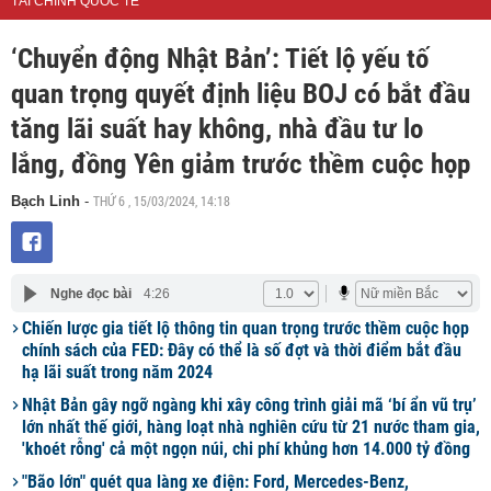
TÀI CHÍNH QUỐC TẾ
‘Chuyển động Nhật Bản’: Tiết lộ yếu tố
quan trọng quyết định liệu BOJ có bắt đầu
tăng lãi suất hay không, nhà đầu tư lo
lắng, đồng Yên giảm trước thềm cuộc họp
THỨ 6 , 15/03/2024, 14:18
Bạch Linh
-
Nghe đọc bài
4:26
Chiến lược gia tiết lộ thông tin quan trọng trước thềm cuộc họp
chính sách của FED: Đây có thể là số đợt và thời điểm bắt đầu
hạ lãi suất trong năm 2024
Nhật Bản gây ngỡ ngàng khi xây công trình giải mã ‘bí ẩn vũ trụ’
lớn nhất thế giới, hàng loạt nhà nghiên cứu từ 21 nước tham gia,
'khoét rỗng' cả một ngọn núi, chi phí khủng hơn 14.000 tỷ đồng
"Bão lớn" quét qua làng xe điện: Ford, Mercedes-Benz,