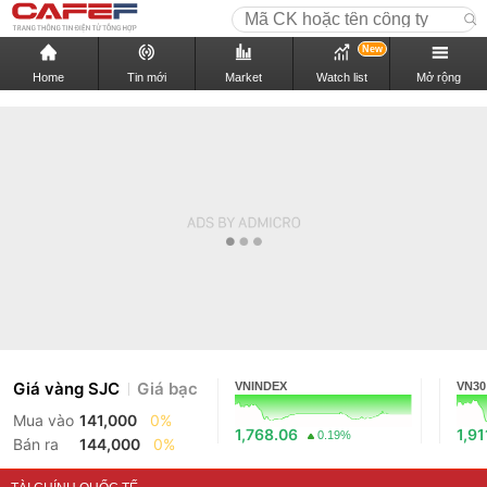
New
Home
Tin mới
Market
Watch list
Mở rộng
Giá vàng SJC
Giá bạc
VNINDEX
VN30
Mua vào
141,000
0%
1,768.06
1,91
0.19%
Bán ra
144,000
0%