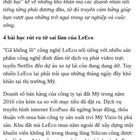
thất bại" kể về những khó khăn mà các doanh nhân nổi
tiếng từng phải đương đầu, từ đó truyền cảm hứng giúp
bạn vượt qua những trở ngại trong sự nghiệp và cuộc
sống.
4 bài học rút ra từ sai lầm của LeEco
"Gã khổng lồ" công nghệ LeEco nổi tiếng với nhiều sản
phẩm công nghệ đình đám từ dịch vụ phát video trực
tuyến Netflix đến dự án xe tự lái còn đang dang dở. Tuy
nhiên LeEco lại phải trải qua những tháng ngày đầy khó
khăn tại thị trường Mỹ.
Doanh số bán hàng của công ty tại đất Mỹ trong năm
2016 còn kém xa so với mục tiêu đã đặt ra. Dịch vụ
truyền hình internet EcoPass đã ngừng hoạt động, thỏa
thuận với mua bán công ty sản xuất tivi Mỹ Vizio bị phá
sản. Khu đất mà LeEco mua năm ngoái để xây dựng một
khuôn viên khổng lồ trong thung lũng Silicon cũng được