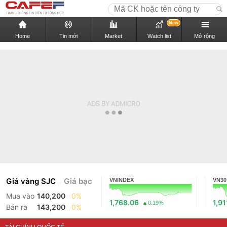
New
Home
Tin mới
Market
Watch list
Mở rộng
Giá vàng SJC
Giá bạc
VNINDEX
VN30
Mua vào
140,200
0%
1,768.06
1,91
0.19%
Bán ra
143,200
0%