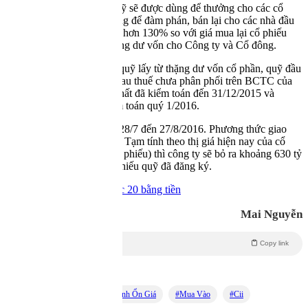
Theo báo cáo, cổ phiếu quỹ sẽ được dùng để thưởng cho các cổ
đông của công ty hoặc dùng để đàm phán, bán lại cho các nhà đầu
tư với mức giá không thấp hơn 130% so với giá mua lại cổ phiếu
quỹ, tạo nguồn vốn và thặng dư vốn cho Công ty và Cổ đông.
Nguồn vốn mua cổ phiếu quỹ lấy từ thặng dư vốn cổ phần, quỹ đầu
tư phát triển và lợi nhuận sau thuế chưa phân phối trên BCTC của
Công ty mẹ, BCTC hợp nhất đã kiểm toán đến 31/12/2015 và
BCTC công ty mẹ đã kiểm toán quý 1/2016.
Thời gian mua dự kiến từ 28/7 đến 27/8/2016. Phương thức giao
dịch khớp lệnh trên HoSE. Tạm tính theo thị giá hiện nay của cổ
phiếu CII (26.300 đồng/cổ phiếu) thì công ty sẽ bỏ ra khoảng 630 tỷ
đồng để mua được số cổ phiếu quỹ đã đăng ký.
CII chốt quyền nhận cổ tức 20 bằng tiền
Mai Nguyễn
Copy link
Theo
Trí Thức Trẻ
Từ Khóa:
Cổ Phiếu Quỹ
Bình Ổn Giá
Mua Vào
Cii