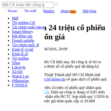
Home
Tin mới
Market
Watch list
Mở rộng
New
Thị trường chứng khoán
Mới
Thị trường CK
CII tính mua 24 triệu cổ phiếu
Tài chính ngân hàng
Smart Money
quỹ để bình ổn giá
Bất động sản
Doanh nghiệp
Tài chính quốc tế
Mai Nguyễn
-
Thứ 5 , 30/06/2016, 20:09
Kinh tế vĩ mô
0
CHIA SẺ
Kinh tế số
Thị trường
Tạm tính theo thị giá cổ phiếu CII hiện nay, thì công ty sẽ bỏ ra
Sống
khoảng 630 tỷ đồng để mua được số cổ phiếu quỹ đã đăng ký.
Lifestyle
Xã hội
CTCP Đầu tư Hạ tầng Kỹ Thuật Thành phố Hồ Chí Minh (mã
Watch List
chứng khoán
CII
) vừa
công bố thông tin
về giao dịch cổ phiếu quỹ.
eMagazine
F INDEX
Theo đó, CII đăng ký mua trên 24 triệu cổ phiếu quỹ nhằm góp
phần bình ổn
giá cổ phiếu CII
. Hiện tại công ty đang có 9,81 triệu
cổ phiếu quỹ với giá trị ghi nhận trên BCTC hợp nhất quý 1/2016 là
196,6 tỷ đồng, tương ứng mức giá bình quân xấp xỉ 20.000
đồng/cp.