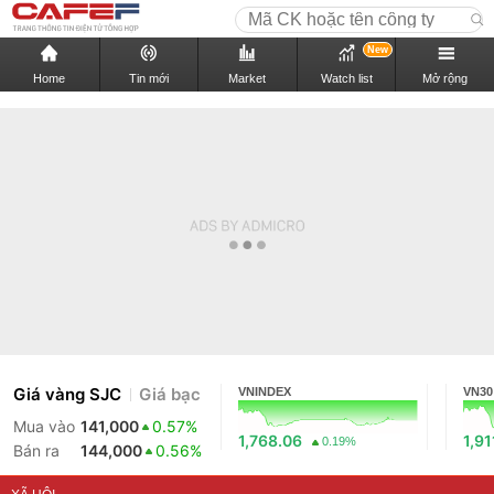
New
Home
Tin mới
Market
Watch list
Mở rộng
Giá vàng SJC
Giá bạc
VNINDEX
VN30
Mua vào
141,000
0.57%
1,768.06
1,91
0.19%
Bán ra
144,000
0.56%