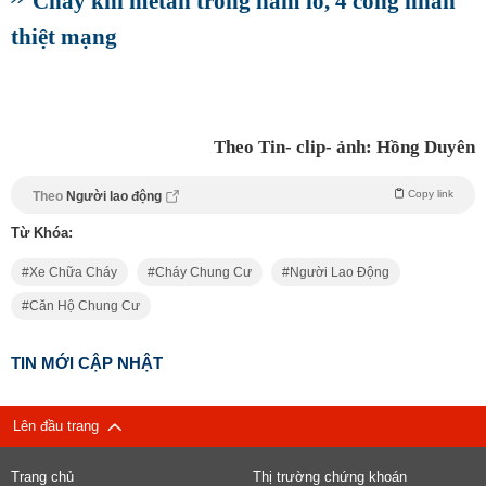
Cháy khí metan trong hầm lò, 4 công nhân
thiệt mạng
Theo Tin- clip- ảnh: Hồng Duyên
Copy link
Theo
Người lao động
Từ Khóa:
Xe Chữa Cháy
Cháy Chung Cư
Người Lao Động
Căn Hộ Chung Cư
TIN MỚI CẬP NHẬT
Lên đầu trang
Trang chủ
Thị trường chứng khoán