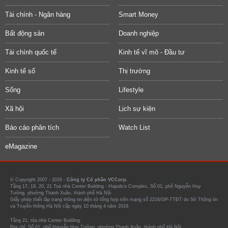
Tài chính - Ngân hàng
Smart Money
Bất động sản
Doanh nghiệp
Tài chính quốc tế
Kinh tế vĩ mô - Đầu tư
Kinh tế số
Thị trường
Sống
Lifestyle
Xã hội
Lịch sự kiện
Báo cáo phân tích
Watch List
eMagazine
© Copyright 2007 - 2026 -
Công ty Cổ phần VCCorp.
Tầng 17, 19, 20, 21 Toà nhà Center Building - Hapulico Complex, Số 01, phố Nguyễn Huy
Tưởng, phường Thanh Xuân, thành phố Hà Nội
Giấy phép thiết lập trang thông tin điện tử tổng hợp trên mạng số 2216/GP-TTĐT do Sở Thông tin
và Truyền thông Hà Nội cấp ngày 10 tháng 4 năm 2019.
Tầng 21, tòa nhà Center Building.
Địa chỉ: Số 01, phố Nguyễn Huy Tưởng, phường Thanh Xuân, thành phố Hà Nội