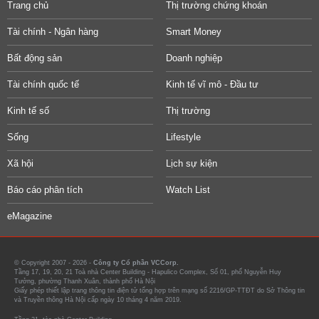
Trang chủ
Thị trường chứng khoán
Tài chính - Ngân hàng
Smart Money
Bất động sản
Doanh nghiệp
Tài chính quốc tế
Kinh tế vĩ mô - Đầu tư
Kinh tế số
Thị trường
Sống
Lifestyle
Xã hội
Lịch sự kiện
Báo cáo phân tích
Watch List
eMagazine
© Copyright 2007 - 2026 -
Công ty Cổ phần VCCorp.
Tầng 17, 19, 20, 21 Toà nhà Center Building - Hapulico Complex, Số 01, phố Nguyễn Huy
Tưởng, phường Thanh Xuân, thành phố Hà Nội
Giấy phép thiết lập trang thông tin điện tử tổng hợp trên mạng số 2216/GP-TTĐT do Sở Thông tin
và Truyền thông Hà Nội cấp ngày 10 tháng 4 năm 2019.