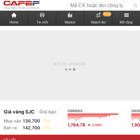
New
Home
Tin mới
Market
Watch list
Mở rộng
Giá vàng SJC
Giá bạc
VNINDEX
VN30
Mua vào
139,700
0%
1,764.78
1,9
-0.66%
Bán ra
142,700
0%