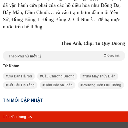
đã vận hành cửa phai của các hồ điều hòa như Đống Đa,
Bảy Mẫu, Đầm Chuối… và các trạm bơm đầu mối Yên
Sở, Đồng Bông 1, Đồng Bông 2, Cổ Nhuế… để hạ mực
nước trên hệ thống.
Theo Ảnh, Clip: Tu Quy Duong
Copy link
Theo
Phụ nữ mới
Từ Khóa:
Địa Bàn Hà Nội
Cầu Chương Dương
Nhà Máy Thủy Điện
Kết Cấu Hạ Tầng
Đảm Bảo An Toàn
Phương Tiện Lưu Thông
TIN MỚI CẬP NHẬT
Lên đầu trang