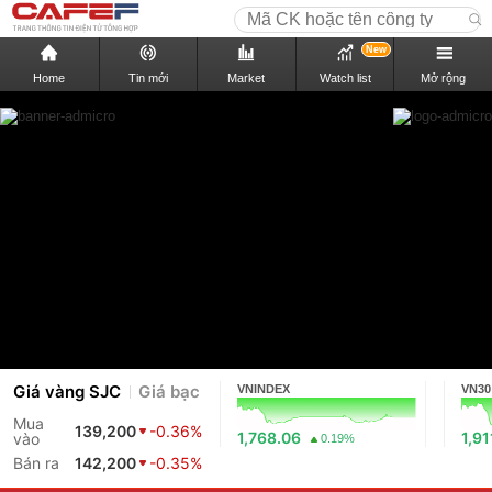
New
Home
Tin mới
Market
Watch list
Mở rộng
Giá vàng SJC
Giá bạc
VNINDEX
VN30
Mua
139,200
-0.36%
1,768.06
1,91
vào
0.19%
Bán ra
142,200
-0.35%