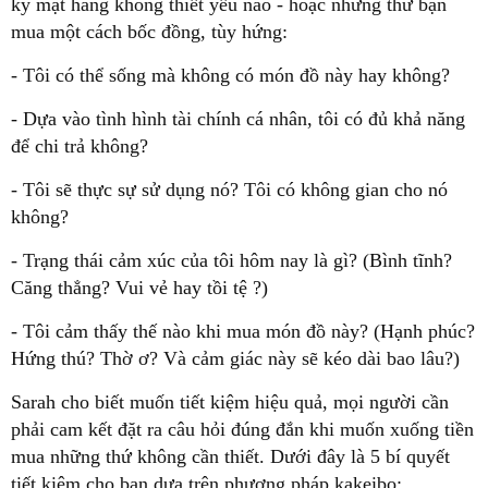
kỳ mặt hàng không thiết yếu nào - hoặc những thứ bạn
mua một cách bốc đồng, tùy hứng:
- Tôi có thể sống mà không có món đồ này hay không?
- Dựa vào tình hình tài chính cá nhân, tôi có đủ khả năng
để chi trả không?
- Tôi sẽ thực sự sử dụng nó? Tôi có không gian cho nó
không?
- Trạng thái cảm xúc của tôi hôm nay là gì? (Bình tĩnh?
Căng thẳng? Vui vẻ hay tồi tệ ?)
- Tôi cảm thấy thế nào khi mua món đồ này? (Hạnh phúc?
Hứng thú? Thờ ơ? Và cảm giác này sẽ kéo dài bao lâu?)
Sarah cho biết muốn tiết kiệm hiệu quả, mọi người cần
phải cam kết đặt ra câu hỏi đúng đắn khi muốn xuống tiền
mua những thứ không cần thiết. Dưới đây là 5 bí quyết
tiết kiệm cho bạn dựa trên phương pháp kakeibo: