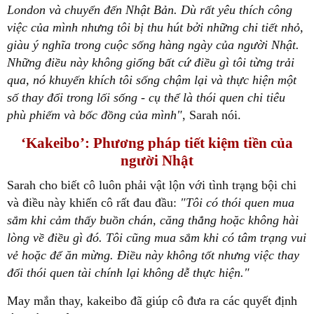
London và chuyển đến Nhật Bản. Dù rất yêu thích công
việc của mình nhưng tôi bị thu hút bởi những chi tiết nhỏ,
giàu ý nghĩa trong cuộc sống hàng ngày của người Nhật.
Những điều này không giống bất cứ điều gì tôi từng trải
qua, nó khuyến khích tôi sống chậm lại và thực hiện một
số thay đổi trong lối sống - cụ thể là thói quen chi tiêu
phù phiếm và bốc đồng của mình"
, Sarah nói.
‘Kakeibo’: Phương pháp tiết kiệm tiền của
người Nhật
Sarah cho biết cô luôn phải vật lộn với tình trạng bội chi
và điều này khiến cô rất đau đầu:
"Tôi có thói quen mua
sắm khi cảm thấy buồn chán, căng thẳng hoặc không hài
lòng về điều gì đó. Tôi cũng mua sắm khi có tâm trạng vui
vẻ hoặc để ăn mừng. Điều này không tốt nhưng việc thay
đổi thói quen tài chính lại không dễ thực hiện."
May mắn thay, kakeibo đã giúp cô đưa ra các quyết định