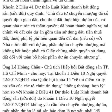
khi chưa hoàn thành nghĩa vụ tài chính
Khoản 2 Điều 41 Dự thảo Luật Kinh doanh bất động
sản (sửa đổi) quy định: "Chủ đầu tư chuyển nhượng đã có
quyết định giao đất, cho thuê đất thực hiện dự án của cơ
quan nhà nước có thẩm quyền; đã hoàn thành nghĩa vụ tài
chính về đất của dự án gồm tiền sử dụng đất, tiền thuê
đất; thuế, phí, lệ phí liên quan đến đất đai (nếu có) với
Nhà nước đối với dự án, phần dự án chuyển nhượng mà
không bắt buộc phải có Giấy chứng nhận quyền sử dụng
đất đối với toàn bộ hoặc phần dự án chuyển nhượng".
Ông Lê Hoàng Châu - Chủ tịch Hiệp hội Bất động sản TP.
Hồ Chí Minh - cho hay: Tại khoản 1 Điều 10 Nghị quyết
42/2017/QH14 của Quốc hội khóa 14 "về thí điểm xử lý
nợ xấu của các tổ chức tín dụng" "thông thoáng, hợp lý"
hơn so với khoản 2 Điều 41 Dự thảo Luật Kinh doanh bất
động sản (sửa đổi) do khoản 1 Điều 10 Nghị quyết
42/2017/QH14 không yêu cầu bên chuyển nhượng dự án,
một phần dự án là tài sản bảo đảm là nợ xấu phải "đã