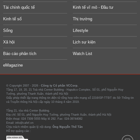
Tài chính quốc tế
Kinh tế vĩ mô - Đầu tư
Kinh tế số
Thị trường
Sống
Lifestyle
Xã hội
Lịch sự kiện
Báo cáo phân tích
Watch List
eMagazine
© Copyright 2007 - 2026 -
Công ty Cổ phần VCCorp.
Tầng 17, 19, 20, 21 Toà nhà Center Building - Hapulico Complex, Số 01, phố Nguyễn Huy
Tưởng, phường Thanh Xuân, thành phố Hà Nội
Giấy phép thiết lập trang thông tin điện tử tổng hợp trên mạng số 2216/GP-TTĐT do Sở Thông tin
và Truyền thông Hà Nội cấp ngày 10 tháng 4 năm 2019.
Tầng 21, tòa nhà Center Building.
Địa chỉ: Số 01, phố Nguyễn Huy Tưởng, phường Thanh Xuân, thành phố Hà Nội
Điện thoại: 024 7309 5555 Máy lẻ 292. Fax: 024-39744082
Email: info@cafef.vn
Chịu trách nhiệm quản lý nội dung:
Ông Nguyễn Thế Tân
Hỗ trợ quảng cáo :