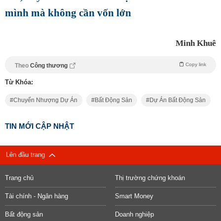
mình mà không cần vốn lớn
Minh Khuê
Copy link
Theo
Công thương
Từ Khóa:
Chuyển Nhượng Dự Án
Bất Động Sản
Dự Án Bất Động Sản
TIN MỚI CẬP NHẬT
Lên đầu trang
Trang chủ
Thị trường chứng khoán
Tài chính - Ngân hàng
Smart Money
Bất động sản
Doanh nghiệp