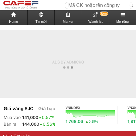
New
Home
Tin mới
Market
Watch list
Mở rộng
Giá vàng SJC
Giá bạc
VNINDEX
VN30
Mua vào
141,000
0.57%
1,768.06
1,91
0.19%
Bán ra
144,000
0.56%