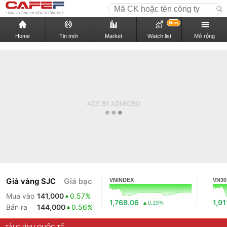
New
Home
Tin mới
Market
Watch list
Mở rộng
Giá vàng SJC
Giá bạc
VNINDEX
VN30
Mua vào
141,000
0.57%
1,768.06
1,91
0.19%
Bán ra
144,000
0.56%