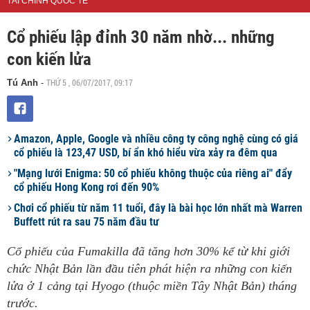
TÀI CHÍNH QUỐC TẾ
Cổ phiếu lập đỉnh 30 năm nhờ... những
con kiến lửa
THỨ 5 , 06/07/2017, 09:17
Tú Anh
-
Amazon, Apple, Google và nhiều công ty công nghệ cùng có giá
cổ phiếu là 123,47 USD, bí ẩn khó hiểu vừa xảy ra đêm qua
"Mạng lưới Enigma: 50 cổ phiếu không thuộc của riêng ai" đẩy
cổ phiếu Hong Kong rơi đến 90%
Chơi cổ phiếu từ năm 11 tuổi, đây là bài học lớn nhất mà Warren
Buffett rút ra sau 75 năm đầu tư
Cổ phiếu của Fumakilla đã tăng hơn 30% kể từ khi giới
chức Nhật Bản lần đầu tiên phát hiện ra những con kiến
lửa ở 1 cảng tại Hyogo (thuộc miền Tây Nhật Bản) tháng
trước.