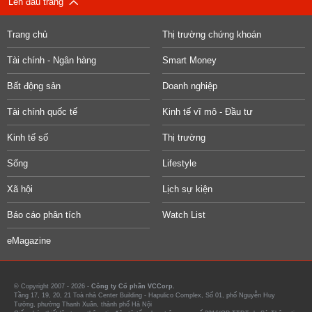
Lên đầu trang
Trang chủ
Thị trường chứng khoán
Tài chính - Ngân hàng
Smart Money
Bất động sản
Doanh nghiệp
Tài chính quốc tế
Kinh tế vĩ mô - Đầu tư
Kinh tế số
Thị trường
Sống
Lifestyle
Xã hội
Lịch sự kiện
Báo cáo phân tích
Watch List
eMagazine
© Copyright 2007 - 2026 -
Công ty Cổ phần VCCorp.
Tầng 17, 19, 20, 21 Toà nhà Center Building - Hapulico Complex, Số 01, phố Nguyễn Huy
Tưởng, phường Thanh Xuân, thành phố Hà Nội