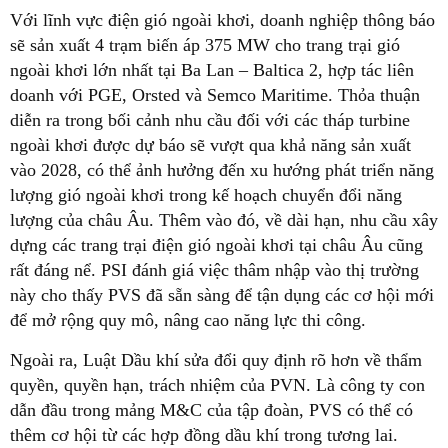
Với lĩnh vực điện gió ngoài khơi, doanh nghiệp thông báo
sẽ sản xuất 4 trạm biến áp 375 MW cho trang trại gió
ngoài khơi lớn nhất tại Ba Lan – Baltica 2, hợp tác liên
doanh với PGE, Orsted và Semco Maritime. Thỏa thuận
diễn ra trong bối cảnh nhu cầu đối với các tháp turbine
ngoài khơi được dự báo sẽ vượt qua khả năng sản xuất
vào 2028, có thể ảnh hưởng đến xu hướng phát triển năng
lượng gió ngoài khơi trong kế hoạch chuyển đổi năng
lượng của châu Âu. Thêm vào đó, về dài hạn, nhu cầu xây
dựng các trang trại điện gió ngoài khơi tại châu Âu cũng
rất đáng nể. PSI đánh giá việc thâm nhập vào thị trường
này cho thấy PVS đã sẵn sàng để tận dụng các cơ hội mới
để mở rộng quy mô, nâng cao năng lực thi công.
Ngoài ra, Luật Dầu khí sửa đổi quy định rõ hơn về thẩm
quyền, quyền hạn, trách nhiệm của PVN. Là công ty con
dẫn đầu trong mảng M&C của tập đoàn, PVS có thể có
thêm cơ hội từ các hợp đồng dầu khí trong tương lai.