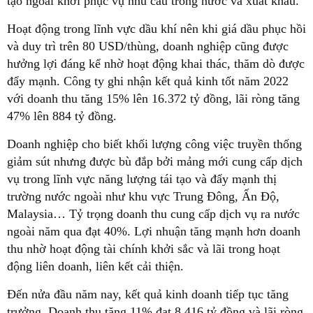
tạo ngoài khơi phục vụ nhu cầu trong nước và xuất khẩu.
Hoạt động trong lĩnh vực dầu khí nên khi giá dầu phục hồi
và duy trì trên 80 USD/thùng, doanh nghiệp cũng được
hưởng lợi đáng kể nhờ hoạt động khai thác, thăm dò được
đẩy mạnh. Công ty ghi nhận kết quả kinh tốt năm 2022
với doanh thu tăng 15% lên 16.372 tỷ đồng, lãi ròng tăng
47% lên 884 tỷ đồng.
Doanh nghiệp cho biết khối lượng công việc truyền thống
giảm sút nhưng được bù đắp bởi mảng mới cung cấp dịch
vụ trong lĩnh vực năng lượng tái tạo và đẩy mạnh thị
trường nước ngoài như khu vực Trung Đông, Ấn Độ,
Malaysia… Tỷ trọng doanh thu cung cấp dịch vụ ra nước
ngoài năm qua đạt 40%. Lợi nhuận tăng mạnh hơn doanh
thu nhờ hoạt động tài chính khởi sắc và lãi trong hoạt
động liên doanh, liên kết cải thiện.
Đến nửa đầu năm nay, kết quả kinh doanh tiếp tục tăng
trưởng. Doanh thu tăng 11% đạt 8.416 tỷ đồng và lãi ròng