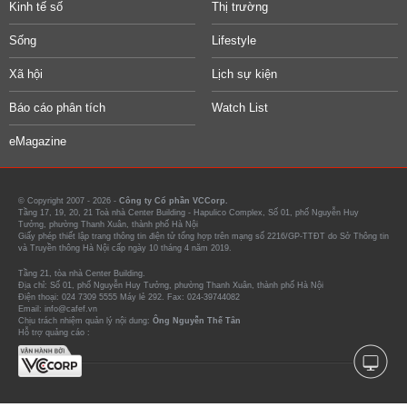
Kinh tế số
Thị trường
Sống
Lifestyle
Xã hội
Lịch sự kiện
Báo cáo phân tích
Watch List
eMagazine
© Copyright 2007 - 2026 -
Công ty Cổ phần VCCorp.
Tầng 17, 19, 20, 21 Toà nhà Center Building - Hapulico Complex, Số 01, phố Nguyễn Huy
Tưởng, phường Thanh Xuân, thành phố Hà Nội
Giấy phép thiết lập trang thông tin điện tử tổng hợp trên mạng số 2216/GP-TTĐT do Sở Thông tin
và Truyền thông Hà Nội cấp ngày 10 tháng 4 năm 2019.
Tầng 21, tòa nhà Center Building.
Địa chỉ: Số 01, phố Nguyễn Huy Tưởng, phường Thanh Xuân, thành phố Hà Nội
Điện thoại: 024 7309 5555 Máy lẻ 292. Fax: 024-39744082
Email: info@cafef.vn
Chịu trách nhiệm quản lý nội dung:
Ông Nguyễn Thế Tân
Hỗ trợ quảng cáo :