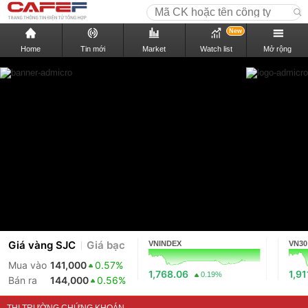
New
Home
Tin mới
Market
Watch list
Mở rộng
Giá vàng SJC
Giá bạc
VNINDEX
VN30
Mua vào
141,000
0.57%
1,768.06
1,91
0.19%
Bán ra
144,000
0.56%