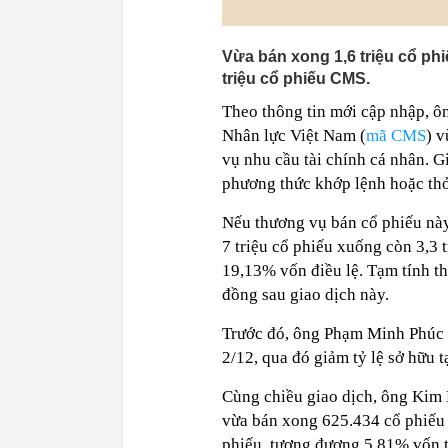
Vừa bán xong 1,6 triệu cổ phiế
triệu cổ phiếu CMS.
Theo thông tin mới cập nhập,
Nhân lực Việt Nam (
mã CMS
) 
vụ nhu cầu tài chính cá nhân. G
phương thức khớp lệnh hoặc thỏ
Nếu thương vụ bán cổ phiếu này
7 triệu cổ phiếu xuống còn 3,3 
19,13% vốn điều lệ. Tạm tính th
đồng sau giao dịch này.
Trước đó, ông Phạm Minh Phúc v
2/12, qua đó giảm tỷ lệ sở hữu 
Cùng chiều giao dịch, ông Ki
vừa bán xong 625.434 cổ phiếu 
phiếu, tương đương 5,81% vốn t