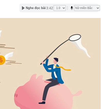
thu nhập
 tra bổ sung đại án dự án bất động sản 'ma'
3:42
Nghe đọc bài
 này điên thật” của cựu kỹ sư Apple hé lộ văn hóa dùng
OpenAI
 đến Paris, châu Âu còn có một thành phố đẹp hơn cổ
t: Bảo sao được bình chọn là nơi đáng sống nhất hành tinh
eABank chưa từng sử dụng đột ngột phát sinh 100 triệu
khoản: Công an mời 1 người phụ nữ đến làm việc
tin của con dâu cũ gia tộc Samsung
ầu người dân có sổ đỏ đặc biệt lưu ý thông tin sau
 Việt Nam' sắp có tuyến cáp treo lên thẳng đỉnh núi cao
ng vốn trên 7.300 tỷ đồng
Anh Trai Say Hi tự tin vượt kế hoạch nhờ loạt chương
n” cuối năm
23.900 tỷ đồng giúp tăng kết nối với Lào và Thái Lan, có
ủa Đèo Cả đang được thực hiện ra sao?
 nhiêu mới khiến nhà hàng bắt đầu lỗ?
hiệp chỉ ra 2 dấu vết cho thấy mối mọt đang "rút ruột"
 xử lý tận gốc