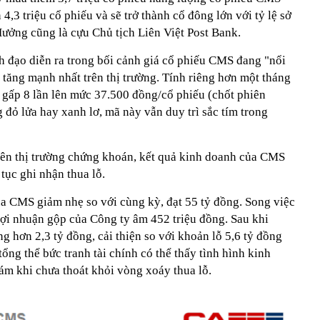
4,3 triệu cổ phiếu và sẽ trở thành cổ đông lớn với tỷ lệ sở
ởng cũng là cựu Chủ tịch Liên Việt Post Bank.
h đạo diễn ra trong bối cảnh giá cổ phiếu CMS đang "nổi
tăng mạnh nhất trên thị trường. Tính riêng hơn một tháng
 gấp 8 lần lên mức 37.500 đồng/cổ phiếu (chốt phiên
g đỏ lửa hay xanh lơ, mã này vẫn duy trì sắc tím trong
trên thị trường chứng khoán, kết quả kinh doanh của CMS
tục ghi nhận thua lỗ.
a CMS giảm nhẹ so với cùng kỳ, đạt 55 tỷ đồng. Song việc
lợi nhuận gộp của Công ty âm 452 triệu đồng. Sau khi
g hơn 2,3 tỷ đồng, cải thiện so với khoản lỗ 5,6 tỷ đồng
ổng thể bức tranh tài chính có thể thấy tình hình kinh
m khi chưa thoát khỏi vòng xoáy thua lỗ.