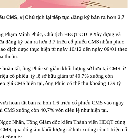
u CMS, vị Chủ tịch lại tiếp tục đăng ký bán ra hơn 3,7
 ông Phạm Minh Phúc, Chủ tịch HĐQT CTCP Xây dựng và
vừa đăng ký bán ra hơn 3,7 triệu cổ phiếu CMS nhằm phục
iao dịch được thực hiện từ ngày 10/12 đến ngày 09/01 theo
a thuận.
 hoàn tất, ông Phúc sẽ giảm khối lượng sở hữu tại CMS từ
triệu cổ phiếu, tỷ lệ sở hữu giảm từ 40,7% xuống còn
eo giá CMS hiện tại, ông Phúc có thể thu khoảng 139 tỷ
ừa hoàn tất bán ra hơn 1,6 triệu cổ phiếu CMS vào ngày
tại CMS xuống còn 40,7% vốn điều lệ như hiện tại.
m Ngọc Nhân, Tổng Giám đốc kiêm Thành viên HĐQT cũng
CMS, qua đó giảm khối lượng sở hữu xuống còn 1 triệu cổ
ại công ty.