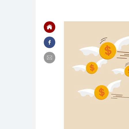
khác biệt về 
15:29
Trả hồ sơ điều
15:25
Tin nhắn “nơi
AI bên trong 
15:22
Đừng chỉ nhắc
tích ít ai biế
15:19
1 tài khoản S
đồng chuyển 
15:17
Hình ảnh khó 
15:16
Công an yêu c
15:13
Nơi 'lạnh nhất
hơn 1500m, tổ
15:12
Nhà sản xuất 
trình “bom tấ
15:11
Tuyến cao tốc 
sự góp mặt c
15:10
Ăn buffet bao
15:07
Thợ chuyên ng
nhà bạn: Cách