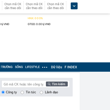
Chọn mã CK
Chọn mã CK
Chọn mã CK
cần theo dõi
cần theo dõi
cần theo dõi
Dữ liệu
F INDEX
Ị TRƯỜNG
SỐNG
LIFESTYLE
Công ty
Tin tức
Lãnh đạo