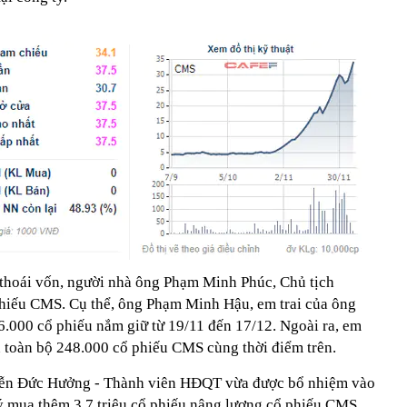
thoái vốn, người nhà ông Phạm Minh Phúc, Chủ tịch
phiếu CMS. Cụ thể, ông Phạm Minh Hậu, em trai của ông
6.000 cổ phiếu nắm giữ từ 19/11 đến 17/12. Ngoài ra, em
 toàn bộ 248.000 cổ phiếu CMS cùng thời điểm trên.
yễn Đức Hưởng - Thành viên HĐQT vừa được bổ nhiệm vào
ý mua thêm 3,7 triệu cổ phiếu nâng lượng cổ phiếu CMS