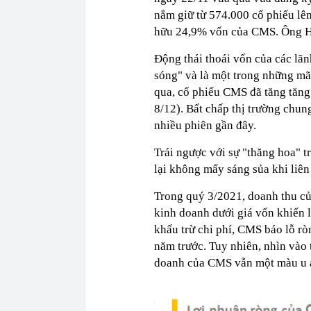
nắm giữ từ 574.000 cổ phiếu lên 
hữu 24,9% vốn của CMS. Ông Hư
Động thái thoái vốn của các lãn
sóng" và là một trong những mã 
qua, cổ phiếu CMS đã tăng tăng
8/12). Bất chấp thị trường chun
nhiều phiên gần đây.
Trái ngược với sự "thăng hoa" 
lại không mấy sáng sủa khi liên 
Trong quý 3/2021, doanh thu củ
kinh doanh dưới giá vốn khiến 
khấu trừ chi phí, CMS báo lỗ ròn
năm trước. Tuy nhiên, nhìn vào t
doanh của CMS vẫn một màu u á