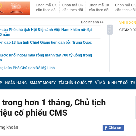
Chọn mã CK
Chọn mã CK
Chọn mã CK
Chọn mã CK
cần theo dõi
cần theo dõi
cần theo dõi
cần theo dõi
Đọc nhanh >>
ử của Phó chủ tịch Hội Điện ảnh Việt Nam khiến nữ đại
20 năm
ớn gấp 13 lần tỉnh Chiết Giang tiến gần bờ, Trung Quốc
được khối ngoại mua ròng mạnh tay 700 tỷ đồng trong
ần
 tại của Phó Chủ tịch Đỗ Mỹ Linh
 Đạm Cà Mau (DCM) nhận thù lao “khủng”, có người bình
ỷ đồng mỗi tháng
P
NGÂN HÀNG
SMART MONEY
TÀI CHÍNH QUỐC TẾ
VĨ MÔ
KINH TẾ SỐ
TH
 ngân hàng chưa từng được sử dụng bất ngờ có số dư
g
 trong hơn 1 tháng, Chủ tịch
 báu' lớn nhất thế giới tại láng giềng Việt Nam: giá khai
SD/kg, công ty được Bill Gates, Amazon hậu thuẫn lập
riệu cổ phiếu CMS
đường, phát hiện hơn 3 tỷ đồng tiền mặt giấu trong lốp
ứng khoán
Chia sẻ
giáo viên trẻ: Tăng từ bậc 1 lên bậc 2 không tạo nhiều