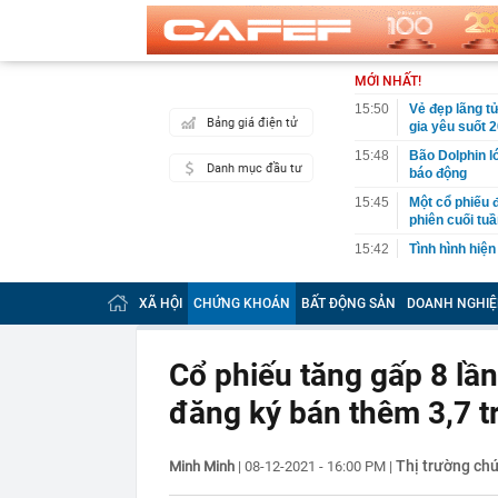
MỚI NHẤT!
15:50
Vẻ đẹp lãng t
Bảng giá điện tử
gia yêu suốt 
15:48
Bão Dolphin l
Danh mục đầu tư
báo động
15:45
Một cổ phiếu 
phiên cuối tu
15:42
Tình hình hiện
15:40
Loạt lãnh đạo
quân vượt 1 t
XÃ HỘI
CHỨNG KHOÁN
BẤT ĐỘNG SẢN
DOANH NGHIỆ
15:34
Một tài khoản
100 triệu đồn
Cổ phiếu tăng gấp 8 lần
15:32
Phát hiện 'kho
thác dưới 1 U
đăng ký bán thêm 3,7 t
tức quan tâm
15:32
Quét rác trên 
xe
Thị trường ch
Minh Minh
|
08-12-2021 - 16:00 PM
|
15:30
Lương bác sĩ, 