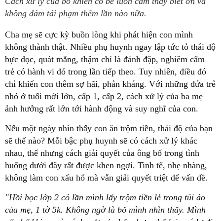
Cách xử lý của bố khiến cô bé luôn cảm thấy biết ơn và
không dám tái phạm thêm lần nào nữa.
Cha mẹ sẽ cực kỳ buồn lòng khi phát hiện con mình
không thành thật. Nhiều phụ huynh ngay lập tức tỏ thái độ
bực dọc, quát mắng, thậm chí là đánh đập, nghiêm cấm
trẻ có hành vi đó trong lần tiếp theo. Tuy nhiên, điều đó
chỉ khiến con thêm sợ hãi, phản kháng. Với những đứa trẻ
nhỏ ở tuổi mới lớn, cấp 1, cấp 2, cách xử lý của ba mẹ
ảnh hưởng rất lớn tới hành động và suy nghĩ của con.
Nếu một ngày nhìn thấy con ăn trộm tiền, thái độ của bạn
sẽ thế nào? Mỗi bậc phụ huynh sẽ có cách xử lý khác
nhau, thế nhưng cách giải quyết của ông bố trong tình
huống dưới đây rất được khen ngợi. Tinh tế, nhẹ nhàng,
không làm con xấu hổ mà vẫn giải quyết triệt để vấn đề.
"Hồi học lớp 2 có lần mình lấy trộm tiền lẻ trong túi áo
của mẹ, 1 tờ 5k. Không ngờ là bố mình nhìn thấy. Mình