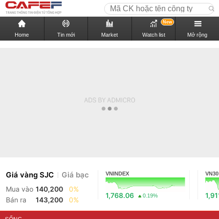
New
Home
Tin mới
Market
Watch list
Mở rộng
Giá vàng SJC
Giá bạc
VNINDEX
VN30
Mua vào
140,200
0%
1,768.06
1,91
0.19%
Bán ra
143,200
0%