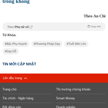
trống không
Theo An Chi
Copy link
Theo
Phụ nữ số
Từ Khóa:
Bậc Phụ Huynh
Phương Pháp Dạy
Tuổi Mới Lớn
Dạy Dỗ
TIN MỚI CẬP NHẬT
Lên đầu trang
Trang chủ
Thị trường chứng khoán
Tài chính - Ngân hàng
Smart Money
Bất động sản
Doanh nghiệp