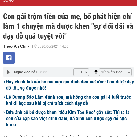
SỐNG
Con gái trộm tiền của mẹ, bố phát hiện chỉ
làm 1 chuyện mà được khen "sự đối đãi và
dạy dỗ quá tuyệt vời"
THỨ 5 , 20/06/2024, 14:33
Theo An Chi
-
Nghe đọc bài
2:23
Đây chính là kiểu bố mà mọi gia đình đều mơ ước: Con được dạy
dỗ tốt, vợ được nhờ!
Lê Dương Bảo Lâm đánh son, má hồng cho con gái 4 tuổi trước
khi đi học sau khi bị chỉ trích cách dạy dỗ
Bức ảnh cô bé được khen "tiểu Kim Tae Hee" gây sốt: Thì ra là
con của cặp sao Việt đình đám, đã xinh còn được dạy dỗ cực
khéo