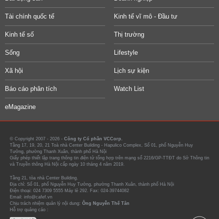
Tài chính quốc tế
Kinh tế vĩ mô - Đầu tư
Kinh tế số
Thị trường
Sống
Lifestyle
Xã hội
Lịch sự kiện
Báo cáo phân tích
Watch List
eMagazine
© Copyright 2007 - 2026 -
Công ty Cổ phần VCCorp.
Tầng 17, 19, 20, 21 Toà nhà Center Building - Hapulico Complex, Số 01, phố Nguyễn Huy
Tưởng, phường Thanh Xuân, thành phố Hà Nội
Giấy phép thiết lập trang thông tin điện tử tổng hợp trên mạng số 2216/GP-TTĐT do Sở Thông tin
và Truyền thông Hà Nội cấp ngày 10 tháng 4 năm 2019.
Tầng 21, tòa nhà Center Building.
Địa chỉ: Số 01, phố Nguyễn Huy Tưởng, phường Thanh Xuân, thành phố Hà Nội
Điện thoại: 024 7309 5555 Máy lẻ 292. Fax: 024-39744082
Email: info@cafef.vn
Chịu trách nhiệm quản lý nội dung:
Ông Nguyễn Thế Tân
Hỗ trợ quảng cáo :