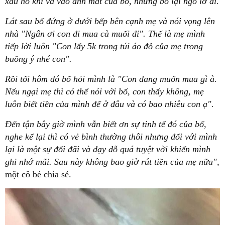
xấu hổ khi va vào ánh mắt của bố, nhưng bố lại ngó lơ đi.
Lát sau bố đứng ở dưới bếp bên cạnh mẹ và nói vọng lên
nhà "Ngân ơi con đi mua cà muối đi". Thế là mẹ mình
tiếp lời luôn "Con lấy 5k trong túi áo đỏ của mẹ trong
buồng ý nhé con".
Rồi tối hôm đó bố hỏi mình là "Con đang muốn mua gì à.
Nếu ngại mẹ thì có thể nói với bố, con thấy không, mẹ
luôn biết tiền của mình để ở đâu và có bao nhiêu con ạ".
Đến tận bây giờ mình vẫn biết ơn sự tinh tế đó của bố,
nghe kể lại thì có vẻ bình thường thôi nhưng đối với mình
lại là một sự đối đãi và dạy dỗ quá tuyệt vời khiến mình
ghi nhớ mãi. Sau này không bao giờ rút tiền của mẹ nữa"
,
một cô bé chia sẻ.