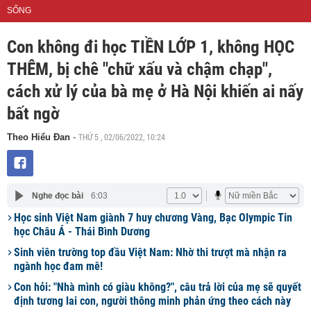
SỐNG
Con không đi học TIỀN LỚP 1, không HỌC
THÊM, bị chê "chữ xấu và chậm chạp",
cách xử lý của bà mẹ ở Hà Nội khiến ai nấy
bất ngờ
THỨ 5 , 02/06/2022, 10:24
Theo Hiểu Đan
-
Nghe đọc bài
6:03
Học sinh Việt Nam giành 7 huy chương Vàng, Bạc Olympic Tin
học Châu Á - Thái Bình Dương
Sinh viên trường top đầu Việt Nam: Nhờ thi trượt mà nhận ra
ngành học đam mê!
Con hỏi: "Nhà mình có giàu không?", câu trả lời của mẹ sẽ quyết
định tương lai con, người thông minh phản ứng theo cách này