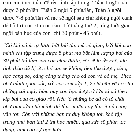
cho con theo tuần để rèn tính tập trung: Tuần 1 ngồi bàn
được 3 phút/lần, Tuần 2 ngồi 5 phút/lần, Tuần 3 ngồi
được 7-8 phút/lần và mẹ sẽ ngồi sau chứ không ngồi cạnh
để hỗ trợ con khi con cần. Từ tháng thứ 2, tổng thời gian
ngồi bàn học của con chỉ 30 phút - 45 phút.
"Có khi mình tự lược bớt bài tập mà cô giao, bởi khi con
mình chỉ tập trung được 5 phút mà bắt làm lượng bài của
30 phút thì làm sao con chịu được, rồi sẽ bị ức chế, khi
tinh thần đã bị ức chế con sẽ không tiếp thu được, càng
học càng sợ, càng căng thẳng cho cả con và bố mẹ. Theo
như mình quan sát, với các con lớp 1, 2 chỉ cần về học lại
những cái ngày hôm nay con học được ở lớp là đủ theo
kịp bài của cô giáo rồi. Nếu là những bé đã có tố chất
như bạn lớn nhà mình thì làm nhiều hay làm ít nó cũng
vẫn tốt. Còn với những bạn tư duy không tốt, khó tập
trung như bạn thứ 2 thì học nhiều, quá sức sẽ phản tác
dụng, làm con sợ học hơn".