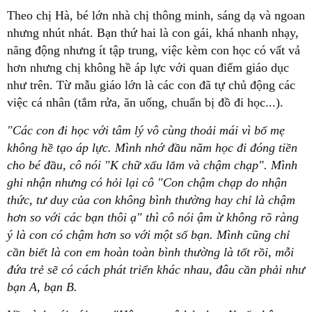
Theo chị Hà, bé lớn nhà chị thông minh, sáng dạ và ngoan
nhưng nhút nhát. Bạn thứ hai là con gái, khá nhanh nhạy,
năng động nhưng ít tập trung, việc kèm con học có vất vả
hơn nhưng chị không hề áp lực với quan điểm giáo dục
như trên. Từ mẫu giáo lớn là các con đã tự chủ động các
việc cá nhân (tắm rửa, ăn uống, chuẩn bị đồ đi học...).
"Các con đi học với tâm lý vô cùng thoải mái vì bố mẹ
không hề tạo áp lực. Mình nhớ đầu năm học đi đóng tiền
cho bé đầu, cô nói "K chữ xấu lắm và chậm chạp". Mình
ghi nhận nhưng có hỏi lại cô "Con chậm chạp do nhận
thức, tư duy của con không bình thường hay chỉ là chậm
hơn so với các bạn thôi ạ" thì cô nói ậm ừ không rõ ràng
ý là con có chậm hơn so với một số bạn. Mình cũng chỉ
cần biết là con em hoàn toàn bình thường là tốt rồi, mỗi
đứa trẻ sẽ có cách phát triển khác nhau, đâu cần phải như
bạn A, bạn B.