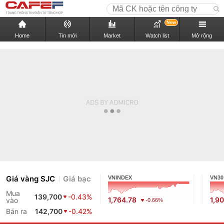
New
Home
Tin mới
Market
Watch list
Mở rộng
Giá vàng SJC
Giá bạc
VNINDEX
VN30
Mua
139,700
-0.43%
1,764.78
1,9
vào
-0.66%
Bán ra
142,700
-0.42%