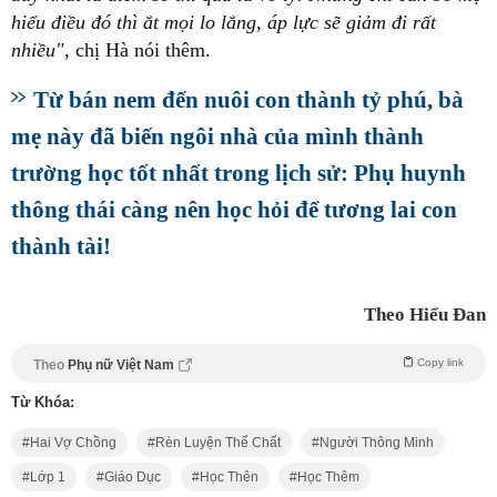
hiểu điều đó thì ắt mọi lo lắng, áp lực sẽ giảm đi rất
nhiều"
, chị Hà nói thêm.
Từ bán nem đến nuôi con thành tỷ phú, bà
mẹ này đã biến ngôi nhà của mình thành
trường học tốt nhất trong lịch sử: Phụ huynh
thông thái càng nên học hỏi để tương lai con
thành tài!
Theo Hiểu Đan
Copy link
Theo
Phụ nữ Việt Nam
Từ Khóa:
Hai Vợ Chồng
Rèn Luyện Thể Chất
Người Thông Minh
Lớp 1
Giáo Dục
Học Thên
Học Thêm