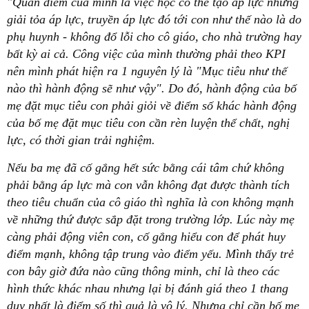
"Quan điểm của mình là việc học có thể tạo áp lực nhưng
giải tỏa áp lực, truyền áp lực đó tới con như thế nào là do
phụ huynh - không đổ lỗi cho cô giáo, cho nhà trường hay
bất kỳ ai cả. Công việc của mình thường phải theo KPI
nên mình phát hiện ra 1 nguyên lý là "Mục tiêu như thế
nào thì hành động sẽ như vậy". Do đó, hành động của bố
mẹ đặt mục tiêu con phải giỏi về điểm số khác hành động
của bố mẹ đặt mục tiêu con cần rèn luyện thể chất, nghị
lực, có thời gian trải nghiệm.
Nếu ba mẹ đã cố gắng hết sức bằng cái tâm chứ không
phải bằng áp lực mà con vẫn không đạt được thành tích
theo tiêu chuẩn của cô giáo thì nghĩa là con không mạnh
về những thứ được sắp đặt trong trường lớp. Lúc này mẹ
càng phải động viên con, cố gắng hiểu con để phát huy
điểm mạnh, không tập trung vào điểm yếu.
Mình thấy trẻ
con bây giờ đứa nào cũng thông minh, chỉ là theo các
hình thức khác nhau nhưng lại bị đánh giá theo 1 thang
duy nhất là điểm số thì quả là vô lý. Nhưng chỉ cần bố mẹ