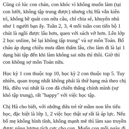
Cũng có lúc con chán, con khóc vì không muốn làm (tại
con lười, không tập trung được) nhưng chị Hà vẫn kiên
trì, không hề quát con nửa câu, chỉ chia sẻ, khuyên nhủ
như 1 người bạn ấy. Tuần 2, 3, 4 mỗi tuần con tiến bộ 1
chút là ngồi được lâu hơn, quen với sách vở hơn. Lên lớp
2 học online, bé lại không tập trung" và sợ môn Toán. Bố
cháu áp dụng chiêu mưa dầm thấm lâu, cho làm đi là lại 1
dạng bài tập đến khi làm không sai nữa thì thôi. Giờ thì
con không sợ môn Toán nữa.
Học kỳ 1 con thuộc top 10, học kỳ 2 con thuộc top 5. Tuy
nhiên, quan trọng nhất không phải là thứ hạng mà theo chị
Hà, điều vui nhất là con đã chiến thắng chính mình (sự
khó tập trung), rất "happy" với việc học tập.
Chị Hà cho biết, với những đứa trẻ từ mầm non lên tiểu
học, đặc biệt là lớp 1, 2 việc học thật sự rất là áp lực. Nếu
bố mẹ không bình tĩnh, không mạnh mẽ thì làm sao truyền
được năng lượng tích cực cho con. Muốn con mỗi ngày đi