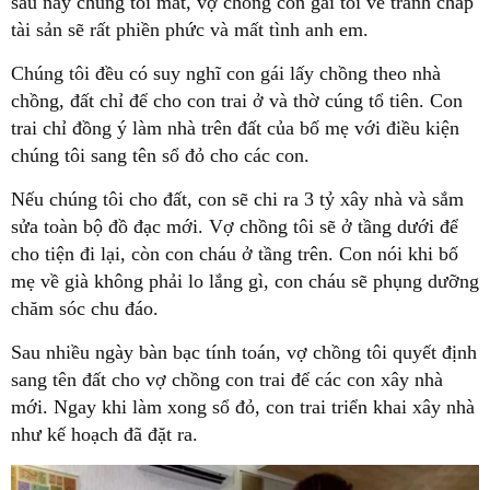
sau này chúng tôi mất, vợ chồng con gái tôi về tranh chấp
tài sản sẽ rất phiền phức và mất tình anh em.
Chúng tôi đều có suy nghĩ con gái lấy chồng theo nhà
chồng, đất chỉ để cho con trai ở và thờ cúng tổ tiên. Con
trai chỉ đồng ý làm nhà trên đất của bố mẹ với điều kiện
chúng tôi sang tên sổ đỏ cho các con.
Nếu chúng tôi cho đất, con sẽ chi ra 3 tỷ xây nhà và sắm
sửa toàn bộ đồ đạc mới. Vợ chồng tôi sẽ ở tầng dưới để
cho tiện đi lại, còn con cháu ở tầng trên. Con nói khi bố
mẹ về già không phải lo lắng gì, con cháu sẽ phụng dưỡng
chăm sóc chu đáo.
Sau nhiều ngày bàn bạc tính toán, vợ chồng tôi quyết định
sang tên đất cho vợ chồng con trai để các con xây nhà
mới. Ngay khi làm xong sổ đỏ, con trai triển khai xây nhà
như kế hoạch đã đặt ra.