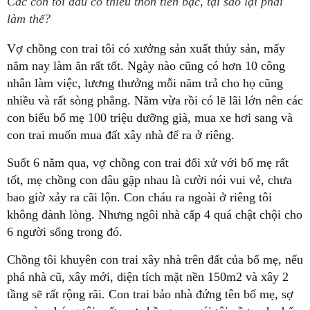
Các con tôi đâu có thiếu thốn tiền bạc, tại sao lại phải
làm thế?
Vợ chồng con trai tôi có xưởng sản xuất thủy sản, mấy
năm nay làm ăn rất tốt. Ngày nào cũng có hơn 10 công
nhân làm việc, lương thưởng mỗi năm trả cho họ cũng
nhiều và rất sòng phẳng. Năm vừa rồi có lẽ lãi lớn nên các
con biếu bố mẹ 100 triệu dưỡng già, mua xe hơi sang và
con trai muốn mua đất xây nhà để ra ở riêng.
Suốt 6 năm qua, vợ chồng con trai đối xử với bố mẹ rất
tốt, mẹ chồng con dâu gặp nhau là cười nói vui vẻ, chưa
bao giờ xảy ra cãi lộn. Con cháu ra ngoài ở riêng tôi
không đành lòng. Nhưng ngôi nhà cấp 4 quá chật chội cho
6 người sống trong đó.
Chồng tôi khuyên con trai xây nhà trên đất của bố mẹ, nếu
phá nhà cũ, xây mới, diện tích mặt nền 150m2 và xây 2
tầng sẽ rất rộng rãi. Con trai bảo nhà đứng tên bố mẹ, sợ