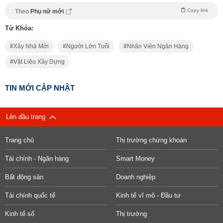
Copy link
Theo
Phụ nữ mới
Từ Khóa:
Xây Nhà Mới
Người Lớn Tuổi
Nhân Viên Ngân Hàng
Vật Liệu Xây Dựng
TIN MỚI CẬP NHẬT
Lên đầu trang
Trang chủ
Thị trường chứng khoán
Tài chính - Ngân hàng
Smart Money
Bất động sản
Doanh nghiệp
Tài chính quốc tế
Kinh tế vĩ mô - Đầu tư
Kinh tế số
Thị trường