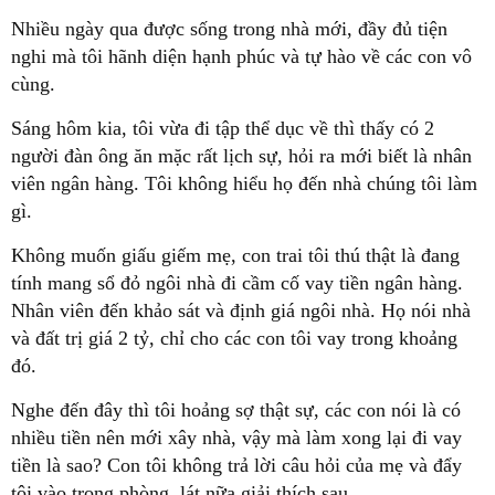
Nhiều ngày qua được sống trong nhà mới, đầy đủ tiện
nghi mà tôi hãnh diện hạnh phúc và tự hào về các con vô
cùng.
Sáng hôm kia, tôi vừa đi tập thể dục về thì thấy có 2
người đàn ông ăn mặc rất lịch sự, hỏi ra mới biết là nhân
viên ngân hàng. Tôi không hiểu họ đến nhà chúng tôi làm
gì.
Không muốn giấu giếm mẹ, con trai tôi thú thật là đang
tính mang sổ đỏ ngôi nhà đi cầm cố vay tiền ngân hàng.
Nhân viên đến khảo sát và định giá ngôi nhà. Họ nói nhà
và đất trị giá 2 tỷ, chỉ cho các con tôi vay trong khoảng
đó.
Nghe đến đây thì tôi hoảng sợ thật sự, các con nói là có
nhiều tiền nên mới xây nhà, vậy mà làm xong lại đi vay
tiền là sao? Con tôi không trả lời câu hỏi của mẹ và đẩy
tôi vào trong phòng, lát nữa giải thích sau.