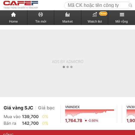
New
Home
Tin mới
Market
Watch list
Mở rộng
Giá vàng SJC
Giá bạc
VNINDEX
VN30
Mua vào
139,700
0%
1,764.78
1,9
-0.66%
Bán ra
142,700
0%