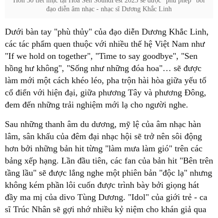
Hơn 30 tiết mục tại Hoa Sen SoundFest 2023 sẽ được "phù phép" bởi
đạo diễn âm nhạc - nhạc sĩ Dương Khắc Linh
Dưới bàn tay "phù thủy" của đạo diễn Dương Khắc Linh,
các tác phẩm quen thuộc với nhiều thế hệ Việt Nam như
"If we hold on together", "Time to say goodbye", "Sen
hồng hư không", "Sống như những đóa hoa"… sẽ được
làm mới một cách khéo léo, pha trộn hài hòa giữa yếu tố
cổ điển với hiện đại, giữa phương Tây và phương Đông,
đem đến những trải nghiệm mới lạ cho người nghe.
Sau những thanh âm du dương, mỹ lệ của âm nhạc hàn
lâm, sân khấu của đêm đại nhạc hội sẽ trở nên sôi động
hơn bởi những bản hit từng "làm mưa làm gió" trên các
bảng xếp hạng. Lần đầu tiên, các fan của bản hit "Bên trên
tầng lầu" sẽ được lắng nghe một phiên bản "độc lạ" nhưng
không kém phần lôi cuốn được trình bày bởi giọng hát
đầy ma mị của divo Tùng Dương. "Idol" của giới trẻ - ca
sĩ Trúc Nhân sẽ gợi nhớ nhiều kỷ niệm cho khán giả qua