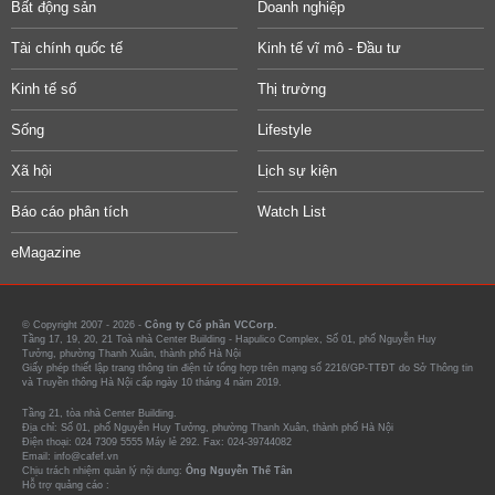
Bất động sản
Doanh nghiệp
Tài chính quốc tế
Kinh tế vĩ mô - Đầu tư
Kinh tế số
Thị trường
Sống
Lifestyle
Xã hội
Lịch sự kiện
Báo cáo phân tích
Watch List
eMagazine
© Copyright 2007 - 2026 -
Công ty Cổ phần VCCorp.
Tầng 17, 19, 20, 21 Toà nhà Center Building - Hapulico Complex, Số 01, phố Nguyễn Huy
Tưởng, phường Thanh Xuân, thành phố Hà Nội
Giấy phép thiết lập trang thông tin điện tử tổng hợp trên mạng số 2216/GP-TTĐT do Sở Thông tin
và Truyền thông Hà Nội cấp ngày 10 tháng 4 năm 2019.
Tầng 21, tòa nhà Center Building.
Địa chỉ: Số 01, phố Nguyễn Huy Tưởng, phường Thanh Xuân, thành phố Hà Nội
Điện thoại: 024 7309 5555 Máy lẻ 292. Fax: 024-39744082
Email: info@cafef.vn
Chịu trách nhiệm quản lý nội dung:
Ông Nguyễn Thế Tân
Hỗ trợ quảng cáo :