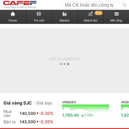
New
Home
Tin mới
Market
Watch list
Mở rộng
Giá vàng SJC
Giá bạc
VNINDEX
VN30
Mua
140,500
-0.35%
1,780.40
1,9
vào
0.70%
Bán ra
143,500
-0.35%