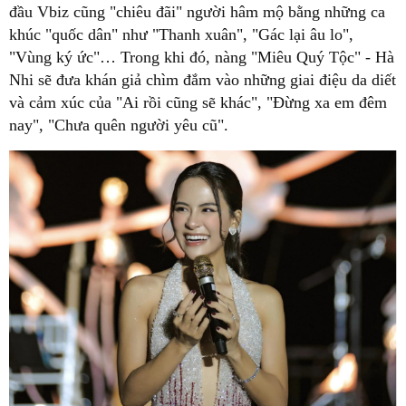
đầu Vbiz cũng "chiêu đãi" người hâm mộ bằng những ca
khúc "quốc dân" như "Thanh xuân", "Gác lại âu lo",
"Vùng ký ức"… Trong khi đó, nàng "Miêu Quý Tộc" - Hà
Nhi sẽ đưa khán giả chìm đắm vào những giai điệu da diết
và cảm xúc của "Ai rồi cũng sẽ khác", "Đừng xa em đêm
nay", "Chưa quên người yêu cũ".