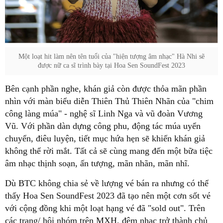
Một loạt hit làm nên tên tuổi của "hiện tượng âm nhạc" Hà Nhi sẽ
được nữ ca sĩ trình bày tại Hoa Sen SoundFest 2023
Bên cạnh phần nghe, khán giả còn được thỏa mãn phần
nhìn với màn biểu diễn Thiên Thủ Thiên Nhãn của "chim
công làng múa" - nghệ sĩ Linh Nga và vũ đoàn Vương
Vũ. Với phần dàn dựng công phu, động tác múa uyển
chuyển, điêu luyện, tiết mục hứa hẹn sẽ khiến khán giả
không thể rời mắt. Tất cả sẽ cùng mang đến một bữa tiệc
âm nhạc thịnh soạn, ấn tượng, mãn nhãn, mãn nhĩ.
Dù BTC không chia sẻ về lượng vé bán ra nhưng có thể
thấy Hoa Sen SoundFest 2023 đã tạo nên một cơn sốt vé
với cộng đồng khi một loạt hạng vé đã "sold out". Trên
các trang/ hội nhóm trên MXH, đêm nhạc trở thành chủ