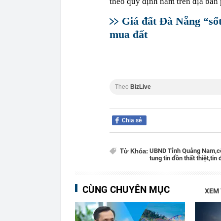
theo quy định nằm trên địa bàn
Giá đất Đà Nẵng “sốt
mua đất
Theo
BizLive
Chia sẻ
UBND Tỉnh Quảng Nam,
c
Từ Khóa:
tung tin đồn thất thiệt,
tin 
CÙNG CHUYÊN MỤC
XEM