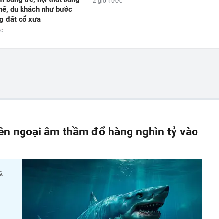
2 giờ trước
chế, du khách như bước
g đất cổ xưa
ớc
iền ngoại âm thầm đổ hàng nghìn tỷ vào
ã