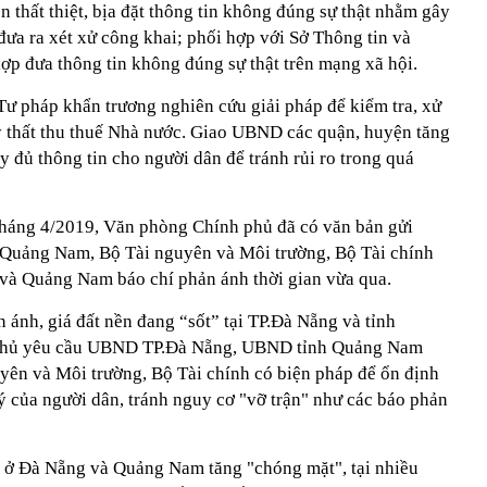
n thất thiệt, bịa đặt thông tin không đúng sự thật nhằm gây
 đưa ra xét xử công khai; phối hợp với Sở Thông tin và
ợp đưa thông tin không đúng sự thật trên mạng xã hội.
 pháp khẩn trương nghiên cứu giải pháp để kiểm tra, xử
 thất thu thuế Nhà nước. Giao UBND các quận, huyện tăng
 đủ thông tin cho người dân để tránh rủi ro trong quá
tháng 4/2019, Văn phòng Chính phủ đã có văn bản gửi
uảng Nam, Bộ Tài nguyên và Môi trường, Bộ Tài chính
g và Quảng Nam báo chí phản ánh thời gian vừa qua.
n ánh, giá đất nền đang “sốt” tại TP.Đà Nẵng và tỉnh
phủ yêu cầu UBND TP.Đà Nẵng, UBND tỉnh Quảng Nam
uyên và Môi trường, Bộ Tài chính có biện pháp để ổn định
 lý của người dân, tránh nguy cơ "vỡ trận" như các báo phản
n ở Đà Nẵng và Quảng Nam tăng "chóng mặt", tại nhiều