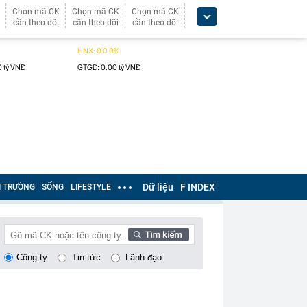
Chọn mã CK
Chọn mã CK
Chọn mã CK
cần theo dõi
cần theo dõi
cần theo dõi
Dữ liệu
F INDEX
Ị TRƯỜNG
SỐNG
LIFESTYLE
Công ty
Tin tức
Lãnh đạo