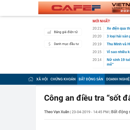
MỚI NHẤT!
20:21
Xe điện qua th
Bảng giá điện tử
20:20
3 loại hải sả
Danh mục đầu tư
20:19
Thu Minh và H
20:15
Vì sao nhiều 
20:14
Nữ sinh 19 tu
mê"
20:12
Ai biết Dương
công an SĐT 
XÃ HỘI
CHỨNG KHOÁN
BẤT ĐỘNG SẢN
DOANH NGHIỆ
20:07
Mỹ chi 400 tr
20:03
3 thói quen k
Công an điều tra “sốt đ
19:50
Dàn sao Việt 
thành “chốn c
Bất động 
Theo Vạn Xuân
|
23-04-2019 - 14:45 PM
|
19:49
Tự uống 3 loạ
19:40
Ô tô biển Hà N
phạm tốc độ 2