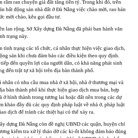
 râm ran chuyện giá đất tăng tiền tỷ. Trong khi đó, trên
án bất động sản nhà đất ở Đà Nẵng việc chào mời, rao bán
ức mời chào, kêu gọi đầu tư.
 nền lan rộng, Sở Xây dựng Đà Nẵng đã phải ban hành văn
nh trạng này.
tình trạng các tổ chức, cá nhân thực hiện việc giao dịch,
ộng sản khi chưa đảm bảo các điều kiện theo quy định.
tiếp đến quyền lợi của người dân, có khả năng phát sinh
g đến trật tự xã hội trên địa bàn thành phố.
á nhân có nhu cầu mua nhà ở xã hội, nhà ở thương mại và
 địa bàn thành phố khi thực hiện giao dịch mua bán, hợp
 ở hình thành trong tương lai hoặc đất nền trong các dự
ham khảo đầy đủ các quy định pháp luật về nhà ở, pháp luật
ao dịch để tránh các thiệt hại có thể xảy ra.
 Xây dựng Đà Nẵng còn đề nghị UBND các quận, huyện chỉ
ương kiểm tra xử lý tháo dỡ các ki-ốt không đảm bảo đúng