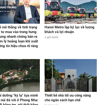
 nói thẳng về tình trạng
Hanoi Metro lập kỷ lục về lượng
 tư mua vào trong hưng
khách và lợi nhuận
ưng nhanh chóng bán ra
2 giờ trước
âm lý hoảng loạn khi xuất
ững tín hiệu chưa rõ ràng
ỉ dưỡng "kỳ lạ" tựa mình
Thiết kế nhà tối ưu công năng
 núi đá vôi ở Phong Nha:
cho ngân sách hạn chế
i bằng tre, nội thất bằng