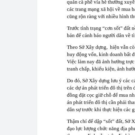
quán cà phê vỉa hè thường xuyên
các trang mạng xã hội về mua b
cũng rộn ràng với nhiều hình th
Trước tình trạng “cơn sốt” đất
bản để cảnh báo người dân về tì
Theo Sở Xây dựng, hiện vẫn còn 
huy động vốn, kinh doanh bất đ
Việc làm nay đã ảnh hưởng trực 
tranh chấp, khiếu kiện, ảnh hưởn
Do đó, Sở Xây dựng lưu ý các c
các dự án phát triển đô thị trên
đồng đặt cọc giữ chỗ để mua nhà
án phát triển đô thị cần phải t
dân sự trước khi thực hiện các gi
Thậm chí để dập “sốt” đất, Sở
đạo lực lượng chức năng địa ph