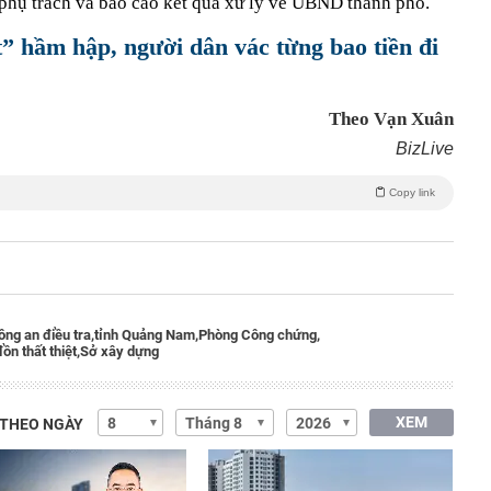
 phụ trách và báo cáo kết quả xử lý về UBND thành phố.
” hầm hập, người dân vác từng bao tiền đi
Theo Vạn Xuân
BizLive
Copy link
ông an điều tra,
tỉnh Quảng Nam,
Phòng Công chứng,
đồn thất thiệt,
Sở xây dựng
XEM
 THEO NGÀY