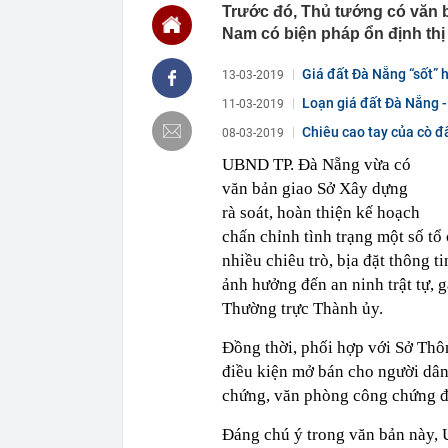
19:35
Bữa ăn vợ nấ
Trước đó, Thủ tướng có văn
Nam có biện pháp ổn định thị 
19:32
Trung Quốc mở
thế mạnh của 
Giá đất Đà Nẵng “sốt” 
13-03-2019
19:32
Britney Spear
Loạn giá đất Đà Nẵng -
19:22
Ra quyết định
11-03-2019
19:20
Vietlott 8/8 -
Chiêu cao tay của cò đấ
08-03-2019
8/8/2026
UBND TP. Đà Nẵng vừa có
19:17
Không phải Ng
văn bản giao Sở Xây dựng
nhân là quốc 
rà soát, hoàn thiện kế hoạch
19:12
Tin mới nhất 
chấn chỉnh tình trạng một số tổ
19:12
Bắt tạm giam,
đến số tiền h
nhiều chiêu trò, bịa đặt thông t
ảnh hưởng đến an ninh trật tự, 
19:10
Mạng xã hội tì
Thường trực Thành ủy.
Đồng thời, phối hợp với Sở Thôn
điều kiện mở bán cho người dân
chứng, văn phòng công chứng để
Đáng chú ý trong văn bản này,