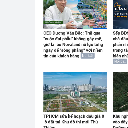
CEO Dương Văn Bắc: Trải qua
Sếp BĐS
"cuộc đại phẫu" không gây mê,
nhà đầu
giờ là lúc Novaland nỗ lực từng
phấn nh
ngày để "sòng phẳng" với niềm
trong t
tin của khách hàng
hiện nh
Nổi bật
Nổi bật
TPHCM sửa kế hoạch đấu giá 8
Khu ngh
lô đất tại Khu đô thị mới Thủ
vào dãy
Thiêm
Đường đ