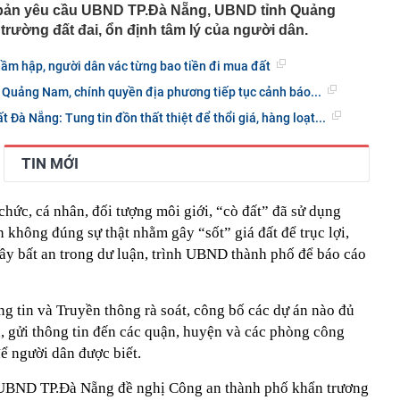
u cho Xuân Son
 bản yêu cầu UBND TP.Đà Nẵng, UBND tỉnh Quảng
trường đất đai, ổn định tâm lý của người dân.
 rộng mỏ đất hiếm lớn nhất thế giới thêm 50%, nhưng
họ chưa bao giờ là số lượng
hầm hập, người dân vác từng bao tiền đi mua đất
s bất ổn
 Quảng Nam, chính quyền địa phương tiếp tục cảnh báo...
 khởi tố chủ hộ kinh doanh Nguyễn Văn Chung
 Xổ số Power 6/55 - Kết quả xổ số Vietlott hôm nay
t Đà Nẵng: Tung tin đồn thất thiệt để thổi giá, hàng loạt...
a hay Mỹ, "quán quân" sử dụng điện từ năng lượng hạt
TIN MỚI
gia nào?
về đợt nắng nóng gay gắt kéo dài nhiều ngày ở miền Bắc
 chức, cá nhân, đối tượng môi giới, “cò đất” đã sử dụng
 khám xét nơi ở của Ngô Thùy Linh SN 1979 liên quan
ơn 7 tỷ đồng
in không đúng sự thật nhằm gây “sốt” giá đất để trục lợi,
gây bất an trong dư luận, trình UBND thành phố để báo cáo
m danh tính trọng tài bắt trận Việt Nam - Campuchia
g tin và Truyền thông rà soát, công bố các dự án nào đủ
, gửi thông tin đến các quận, huyện và các phòng công
 người dân được biết.
 UBND TP.Đà Nẵng đề nghị Công an thành phố khẩn trương