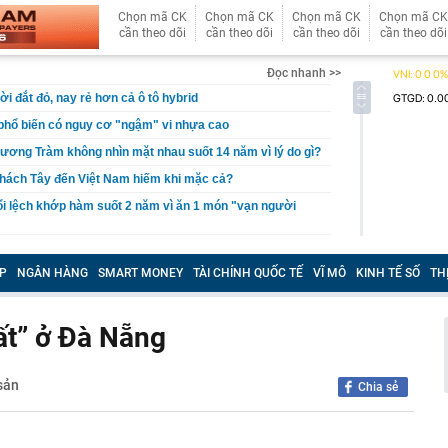
Chọn mã CK
Chọn mã CK
Chọn mã CK
Chọn mã CK
cần theo dõi
cần theo dõi
cần theo dõi
cần theo dõi
Đọc nhanh >>
ời đắt đỏ, nay rẻ hơn cả ô tô hybrid
n phổ biến có nguy cơ "ngậm" vi nhựa cao
ương Tràm không nhìn mặt nhau suốt 14 năm vì lý do gì?
khách Tây đến Việt Nam hiếm khi mặc cả?
ổi lệch khớp hàm suốt 2 năm vì ăn 1 món "vạn người
 Thị Quỳnh Tâm SN 1986 ở đâu, khẩn trương trình báo
0936440516
P
NGÂN HÀNG
SMART MONEY
TÀI CHÍNH QUỐC TẾ
VĨ MÔ
KINH TẾ SỐ
TH
iệu USD cho vũ khí laser, thúc đẩy Golden Dome
hi rán đậu phụ cần bỏ ngay
ất” ở Đà Nẵng
hội ngộ tại sự kiện đặc biệt, khám phá xu hướng biến nhà
hữa lành”
sản
i canxi/ngày, xương chưa khỏe đã phát hiện sỏi thận
Chia sẻ
ội mắc 96 lỗi phạt nguội ở Phú Thọ, riêng tháng 7 vi
1 lần