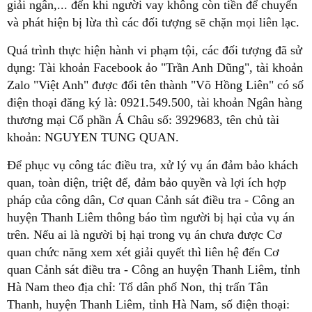
giải ngân,... đến khi người vay không còn tiền để chuyển
và phát hiện bị lừa thì các đối tượng sẽ chặn mọi liên lạc.
Quá trình thực hiện hành vi phạm tội, các đối tượng đã sử
dụng: Tài khoản Facebook ảo "Trần Anh Dũng", tài khoản
Zalo "Việt Anh" được đổi tên thành "Võ Hồng Liên" có số
điện thoại đăng ký là: 0921.549.500, tài khoản Ngân hàng
thương mại Cổ phần Á Châu số: 3929683, tên chủ tài
khoản: NGUYEN TUNG QUAN.
Để phục vụ công tác điều tra, xử lý vụ án đảm bảo khách
quan, toàn diện, triệt để, đảm bảo quyền và lợi ích hợp
pháp của công dân, Cơ quan Cảnh sát điều tra - Công an
huyện Thanh Liêm thông báo tìm người bị hại của vụ án
trên. Nếu ai là người bị hại trong vụ án chưa được Cơ
quan chức năng xem xét giải quyết thì liên hệ đến Cơ
quan Cảnh sát điều tra - Công an huyện Thanh Liêm, tỉnh
Hà Nam theo địa chỉ: Tổ dân phố Non, thị trấn Tân
Thanh, huyện Thanh Liêm, tỉnh Hà Nam, số điện thoại: