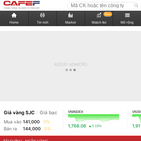
New
Home
Tin mới
Market
Watch list
Mở rộng
Giá vàng SJC
Giá bạc
VNINDEX
VN30
Mua vào
141,000
0%
1,768.06
1,91
0.19%
Bán ra
144,000
0%