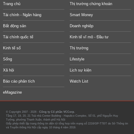
Trang chủ
Thị trường chứng khoán
Tài chính - Ngân hàng
Smart Money
Bất động sản
Doanh nghiệp
Tài chính quốc tế
Kinh tế vĩ mô - Đầu tư
Kinh tế số
Thị trường
Sống
Lifestyle
Xã hội
Lịch sự kiện
Báo cáo phân tích
Watch List
eMagazine
© Copyright 2007 - 2026 -
Công ty Cổ phần VCCorp.
Tầng 17, 19, 20, 21 Toà nhà Center Building - Hapulico Complex, Số 01, phố Nguyễn Huy
Tưởng, phường Thanh Xuân, thành phố Hà Nội
Giấy phép thiết lập trang thông tin điện tử tổng hợp trên mạng số 2216/GP-TTĐT do Sở Thông tin
và Truyền thông Hà Nội cấp ngày 10 tháng 4 năm 2019.