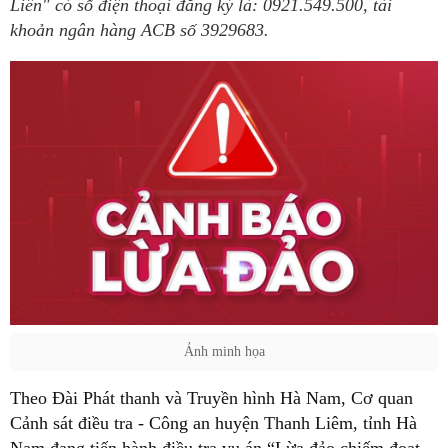
Liên" có số điện thoại đăng ký là: 0921.549.500, tài
khoản ngân hàng ACB số 3929683.
Ảnh minh họa
Theo Đài Phát thanh và Truyền hình Hà Nam, Cơ quan
Cảnh sát điều tra - Công an huyện Thanh Liêm, tỉnh Hà
Nam đang tiến hành điều tra vụ án “Lừa đảo chiếm đoạt