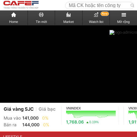
New
Home
Tin mới
Market
Watch list
Mở rộng
Giá vàng SJC
Giá bạc
VNINDEX
VN30
Mua vào
141,000
0%
1,768.06
1,91
0.19%
Bán ra
144,000
0%