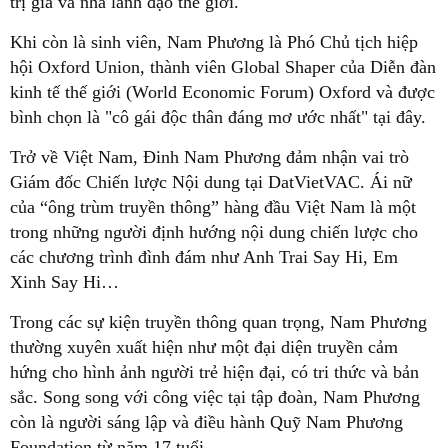
trị gia và nhà lãnh đạo thế giới.
Khi còn là sinh viên, Nam Phương là Phó Chủ tịch hiệp
hội Oxford Union, thành viên Global Shaper của Diễn đàn
kinh tế thế giới (World Economic Forum) Oxford và được
bình chọn là "cô gái độc thân đáng mơ ước nhất" tại đây.
Trở về Việt Nam, Đinh Nam Phương đảm nhận vai trò
Giám đốc Chiến lược Nội dung tại DatVietVAC. Ái nữ
của “ông trùm truyền thông” hàng đầu Việt Nam là một
trong những người định hướng nội dung chiến lược cho
các chương trình đình đám như Anh Trai Say Hi, Em
Xinh Say Hi…
Trong các sự kiện truyền thông quan trọng, Nam Phương
thường xuyên xuất hiện như một đại diện truyền cảm
hứng cho hình ảnh người trẻ hiện đại, có tri thức và bản
sắc. Song song với công việc tại tập đoàn, Nam Phương
còn là người sáng lập và điều hành Quỹ Nam Phương
Foundation từ năm 17 tuổi.