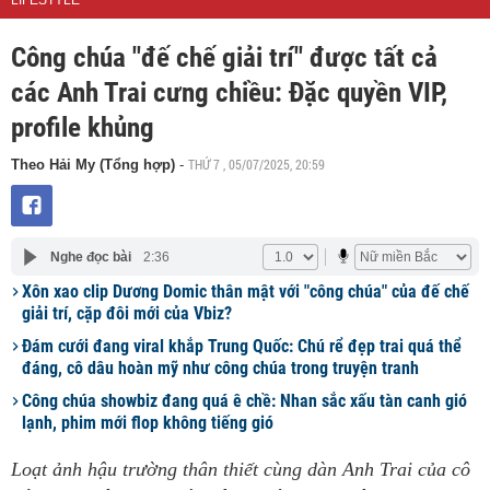
LIFESTYLE
Công chúa "đế chế giải trí" được tất cả
các Anh Trai cưng chiều: Đặc quyền VIP,
profile khủng
THỨ 7 , 05/07/2025, 20:59
Theo Hải My (Tổng hợp)
-
Nghe đọc bài
2:36
Xôn xao clip Dương Domic thân mật với "công chúa" của đế chế
giải trí, cặp đôi mới của Vbiz?
Đám cưới đang viral khắp Trung Quốc: Chú rể đẹp trai quá thể
đáng, cô dâu hoàn mỹ như công chúa trong truyện tranh
Công chúa showbiz đang quá ê chề: Nhan sắc xấu tàn canh gió
lạnh, phim mới flop không tiếng gió
Loạt ảnh hậu trường thân thiết cùng dàn Anh Trai của cô