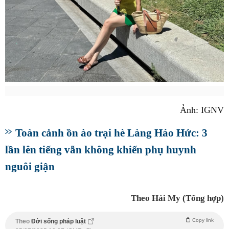
Ảnh: IGNV
Toàn cảnh ồn ào trại hè Làng Háo Hức: 3
lần lên tiếng vẫn không khiến phụ huynh
nguôi giận
Theo Hải My (Tổng hợp)
Copy link
Theo
Đời sống pháp luật