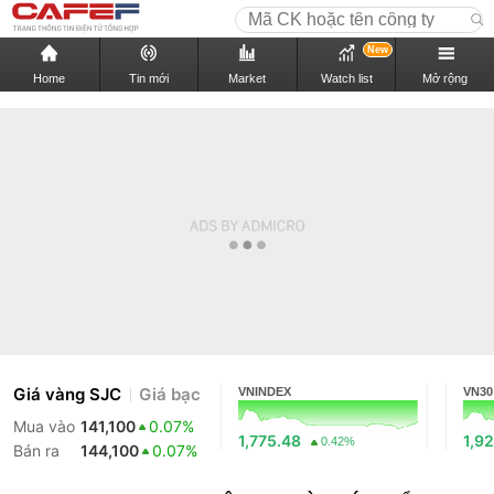
New
Home
Tin mới
Market
Watch list
Mở rộng
Giá vàng SJC
Giá bạc
VNINDEX
VN30
Mua vào
141,100
0.07%
1,775.48
1,92
0.42%
Bán ra
144,100
0.07%