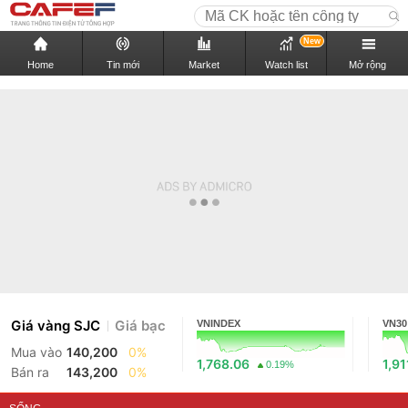
New
Home
Tin mới
Market
Watch list
Mở rộng
Giá vàng SJC
Giá bạc
VNINDEX
VN30
Mua vào
140,200
0%
1,768.06
1,91
0.19%
Bán ra
143,200
0%