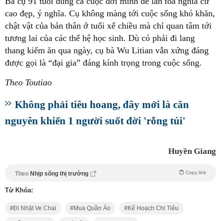
Bà cụ 91 tuổi dùng cả cuộc đời mình để lan tỏa nghĩa cử
cao đẹp, ý nghĩa. Cụ không màng tới cuộc sống khó khăn,
chật vật của bản thân ở tuổi xế chiều mà chỉ quan tâm tới
tương lai của các thế hệ học sinh. Dù có phải đi lang
thang kiếm ăn qua ngày, cụ bà Wu Litian vẫn xứng đáng
được gọi là “đại gia” đáng kính trọng trong cuộc sống.
Theo Toutiao
Không phải tiêu hoang, đây mới là căn
nguyên khiến 1 người suốt đời 'rỗng túi'
Huyền Giang
Copy link
Theo
Nhịp sống thị trường
Từ Khóa:
Đi Nhặt Ve Chai
Mua Quần Áo
Kế Hoạch Chi Tiêu