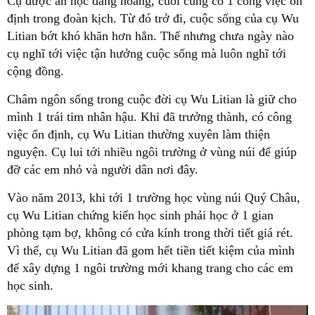
Cụ được ăn học đàng hoàng, cuối cùng có 1 công việc ổn
định trong đoàn kịch. Từ đó trở đi, cuộc sống của cụ Wu
Litian bớt khó khăn hơn hẳn. Thế nhưng chưa ngày nào
cụ nghĩ tới việc tận hưởng cuộc sống mà luôn nghĩ tới
cộng đồng.
Châm ngôn sống trong cuộc đời cụ Wu Litian là giữ cho
mình 1 trái tim nhân hậu. Khi đã trưởng thành, có công
việc ổn định, cụ Wu Litian thường xuyên làm thiện
nguyện. Cụ lui tới nhiều ngôi trường ở vùng núi để giúp
đỡ các em nhỏ và người dân nơi đây.
Vào năm 2013, khi tới 1 trường học vùng núi Quý Châu,
cụ Wu Litian chứng kiến học sinh phải học ở 1 gian
phòng tạm bợ, không có cửa kính trong thời tiết giá rét.
Vì thế, cụ Wu Litian đã gom hết tiền tiết kiệm của mình
để xây dựng 1 ngôi trường mới khang trang cho các em
học sinh.