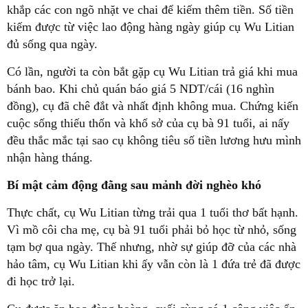
khắp các con ngõ nhặt ve chai để kiếm thêm tiền. Số tiền
kiếm được từ việc lao động hàng ngày giúp cụ Wu Litian
đủ sống qua ngày.
Có lần, người ta còn bắt gặp cụ Wu Litian trả giá khi mua
bánh bao. Khi chủ quán báo giá 5 NDT/cái (16 nghìn
đồng), cụ đã chê đắt và nhất định không mua. Chứng kiến
cuộc sống thiếu thốn và khổ sở của cụ bà 91 tuổi, ai nấy
đều thắc mắc tại sao cụ không tiêu số tiền lương hưu mình
nhận hàng tháng.
Bí mật cảm động đằng sau mảnh đời nghèo khó
Thực chất, cụ Wu Litian từng trải qua 1 tuổi thơ bất hạnh.
Vì mồ côi cha mẹ, cụ bà 91 tuổi phải bỏ học từ nhỏ, sống
tạm bợ qua ngày. Thế nhưng, nhờ sự giúp đỡ của các nhà
hảo tâm, cụ Wu Litian khi ấy vẫn còn là 1 đứa trẻ đã được
đi học trở lại.