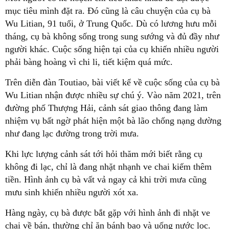
mục tiêu mình đặt ra. Đó cũng là câu chuyện của cụ bà
Wu Litian, 91 tuổi, ở Trung Quốc. Dù có lương hưu mỗi
tháng, cụ bà không sống trong sung sướng và đủ đầy như
người khác. Cuộc sống hiện tại của cụ khiến nhiều người
phải bàng hoàng vì chi li, tiết kiệm quá mức.
Trên diễn đàn Toutiao, bài viết kể về cuộc sống của cụ bà
Wu Litian nhận được nhiều sự chú ý. Vào năm 2021, trên
đường phố Thượng Hải, cảnh sát giao thông đang làm
nhiệm vụ bất ngờ phát hiện một bà lão chống nạng dường
như đang lạc đường trong trời mưa.
Khi lực lượng cảnh sát tới hỏi thăm mới biết rằng cụ
không đi lạc, chỉ là đang nhặt nhạnh ve chai kiếm thêm
tiền. Hình ảnh cụ bà vất vả ngay cả khi trời mưa cũng
mưu sinh khiến nhiều người xót xa.
Hàng ngày, cụ bà được bắt gặp với hình ảnh đi nhặt ve
chai về bán, thường chỉ ăn bánh bao và uống nước lọc.