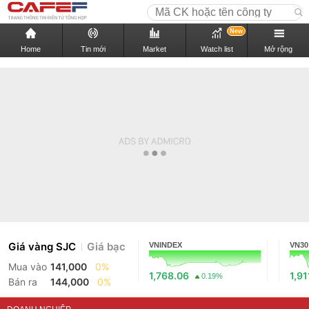
New
Home
Tin mới
Market
Watch list
Mở rộng
Giá vàng SJC
Giá bạc
VNINDEX
VN30
Mua vào
141,000
0%
1,768.06
1,91
0.19%
Bán ra
144,000
0%