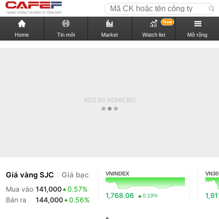
New
Home
Tin mới
Market
Watch list
Mở rộng
Giá vàng SJC
Giá bạc
VNINDEX
VN30
Mua vào
141,000
0.57%
1,768.06
1,91
0.19%
Bán ra
144,000
0.56%