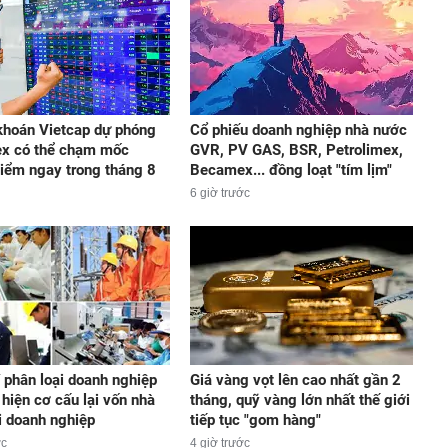
hoán Vietcap dự phóng
Cổ phiếu doanh nghiệp nhà nước
ex có thể chạm mốc
GVR, PV GAS, BSR, Petrolimex,
iểm ngay trong tháng 8
Becamex... đồng loạt "tím lịm"
6 giờ trước
í phân loại doanh nghiệp
Giá vàng vọt lên cao nhất gần 2
 hiện cơ cấu lại vốn nhà
tháng, quỹ vàng lớn nhất thế giới
i doanh nghiệp
tiếp tục "gom hàng"
ớc
4 giờ trước