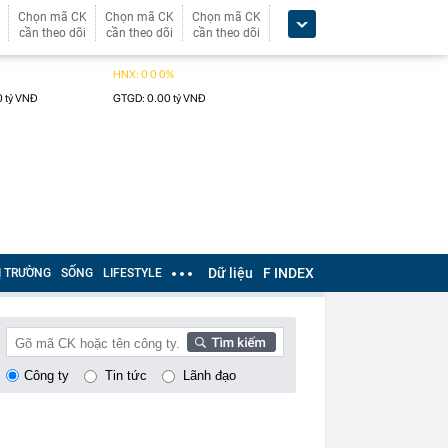
Chọn mã CK
Chọn mã CK
Chọn mã CK
cần theo dõi
cần theo dõi
cần theo dõi
Dữ liệu
F INDEX
Ị TRƯỜNG
SỐNG
LIFESTYLE
Công ty
Tin tức
Lãnh đạo