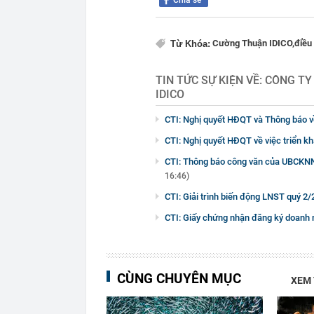
Chia sẻ
Cường Thuận IDICO,
điều
Từ Khóa:
TIN TỨC SỰ KIỆN VỀ:
CÔNG TY
IDICO
CTI: Nghị quyết HĐQT và Thông báo 
CTI: Nghị quyết HĐQT về việc triển k
CTI: Thông báo công văn của UBCKNN v
16:46)
CTI: Giải trình biến động LNST quý 2
CTI: Giấy chứng nhận đăng ký doanh n
CÙNG CHUYÊN MỤC
XEM