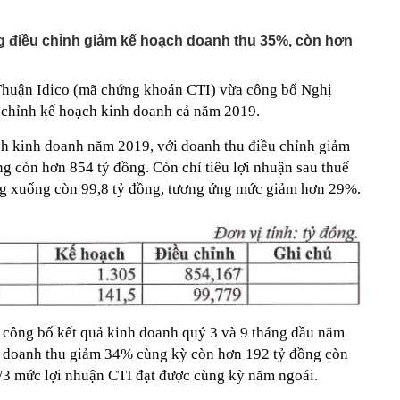
hiều người rất chuộng vì nhanh và tiện lợi
êm ở khu đô thị bị trộm mất 2 bánh
g điều chỉnh giảm kế hoạch doanh thu 35%, còn hơn
g bố giá Jaecoo J5 tại Việt Nam
g mất vốn tại các ngân hàng vượt 200.000 tỷ: Nhà băng
Thuận Idico (mã chứng khoán CTI) vừa công bố Nghị
t?
 chỉnh kế hoạch kinh doanh cả năm 2019.
 đới hình thành ngay trên Vịnh Bắc Bộ
ch kinh doanh năm 2019, với doanh thu điều chỉnh giảm
của bến xe khách gần 120 tỷ đồng ở Hà Nội sau hơn
ông khiến nhiều người bất ngờ
g còn hơn 854 tỷ đồng. Còn chỉ tiêu lợi nhuận sau thuế
 đại học vùng vừa đạt doanh thu 2.200 tỷ đồng, trả lương
ng xuống còn 99,8 tỷ đồng, tương ứng mức giảm hơn 29%.
m, quy tụ đến 2.443 Thạc sĩ, Tiến sĩ, Phó Giáo sư, Giáo
ịa ốc tập trung vào giá trị thực của thị trường
Hồ Chí Minh sắp có hàng ngàn căn hộ cao cấp ra thị
/2026
 9.000 tỷ tại Phú Quốc: Lộ trình “nghẹt thở” vượt ải
n sàng đưa đoàn tàu đầu tiên chạy thử vào giữa năm 2027
 công bố kết quả kinh doanh quý 3 và 9 tháng đầu năm
ông mua càng dễ giàu
3 doanh thu giảm 34% cùng kỳ còn hơn 192 tỷ đồng còn
1/3 mức lợi nhuận CTI đạt được cùng kỳ năm ngoái.