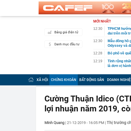
MỚI NHẤT!
12:30
TPHCM hướng đ
Bảng giá điện tử
đai trên môi 
12:30
Mẫu đồng hồ g
Danh mục đầu tư
Odyssey và đạ
12:28
Bỏ phố về quê
12:19
Tỉnh rộng nh
là đơn vị hành 
12:16
Việt Nam có 1
Bali, được hà
XÃ HỘI
CHỨNG KHOÁN
BẤT ĐỘNG SẢN
DOANH NGHIỆ
làm điểm đến
12:15
Từng công bố 
BĐS "khủng" n
Cường Thuận Idico (CT
12:15
Vì sao người 
lợi nhuận năm 2019, cò
12:14
Doanh nghiệp 
rộng nhất Việ
Thị trường c
Minh Quang
|
21-12-2019 - 16:05 PM
|
12:13
Hà Nội đồng bộ
12:12
Người phụ nữ 