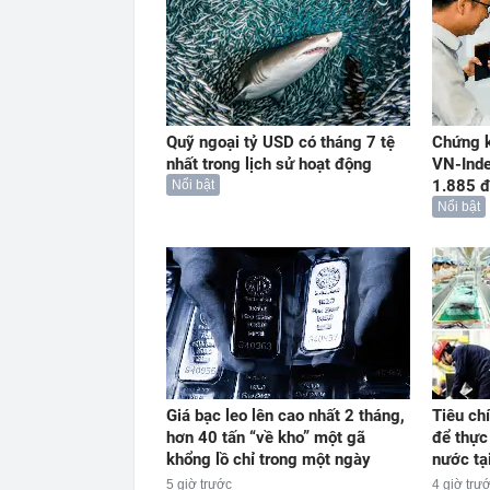
Quỹ ngoại tỷ USD có tháng 7 tệ
Chứng k
nhất trong lịch sử hoạt động
VN-Ind
1.885 đ
Nổi bật
Nổi bật
Giá bạc leo lên cao nhất 2 tháng,
Tiêu ch
hơn 40 tấn “về kho” một gã
để thực
khổng lồ chỉ trong một ngày
nước tạ
5 giờ trước
4 giờ trư