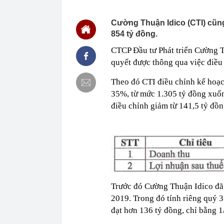
món ăn sáng n
12:03
Ô tô đỗ qua đ
Cường Thuận Idico (CTI) cũn
854 tỷ đồng.
12:01
Chốt ngày côn
12:00
Nợ có khả năn
CTCP Đầu tư Phát triển Cường 
nào nhiều nhấ
quyết được thông qua việc điều
11:59
Áp thấp nhiệt
Theo đó CTI điều chỉnh kế hoạ
11:58
Diện mạo mới 
một năm thi c
35%, từ mức 1.305 tỷ đồng xuốn
11:50
Việt Nam có 1
điều chỉnh giảm từ 141,5 tỷ đồ
516 tỷ đồng/nă
sư
11:46
Doanh nghiệp đ
11:44
Khu Đông TP. 
trường quý III
11:42
Siêu dự án LRT
thiên tai, sẵ
Trước đó Cường Thuận Idico đã
11:42
6 thứ càng kh
2019. Trong đó tính riêng quý 
đạt hơn 136 tỷ đồng, chỉ bằng 