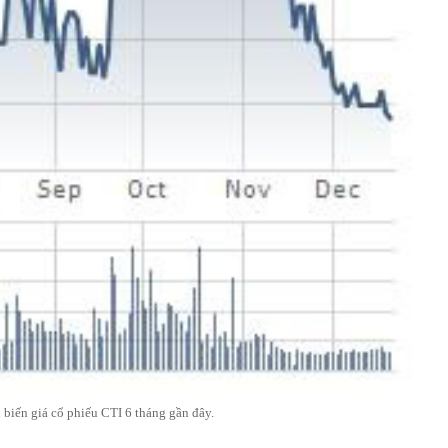
 biến giá cổ phiếu CTI 6 tháng gần đây.