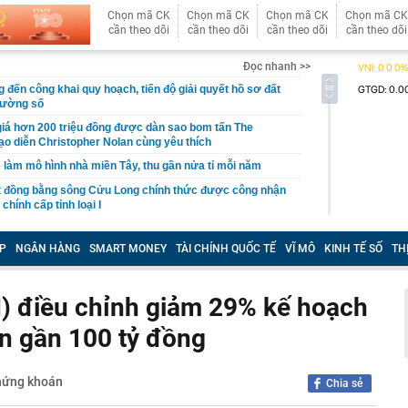
Chọn mã CK
Chọn mã CK
Chọn mã CK
Chọn mã CK
cần theo dõi
cần theo dõi
cần theo dõi
cần theo dõi
Đọc nhanh >>
ến công khai quy hoạch, tiến độ giải quyết hồ sơ đất
trường số
iá hơn 200 triệu đồng được dàn sao bom tấn The
o diễn Christopher Nolan cùng yêu thích
 làm mô hình nhà miền Tây, thu gần nửa tỉ mỗi năm
ất đồng bằng sông Cửu Long chính thức được công nhận
chính cấp tỉnh loại I
 nơi được tạp chí Mỹ đánh giá đẹp hơn cả Maldives và
ng loạt “ông lớn” Sun Group, Vingroup, BIM Group... chọn
P
NGÂN HÀNG
SMART MONEY
TÀI CHÍNH QUỐC TẾ
VĨ MÔ
KINH TẾ SỐ
TH
phát triển gần 61.000 căn nhà ở xã hội, doanh nghiệp
hất thị trường đang triển khai đến đâu?
I) điều chỉnh giảm 29% kế hoạch
Nhật Bản thích đi nhà tắm công cộng?
n gần 100 tỷ đồng
“nhà” Sun Group làm 2 khu đô thị 36.000 tỷ đồng tại tỉnh
t Nam
hứng khoán
 triển khai Vùng phát thải thấp trong Vành đai 1
Chia sẻ
50 tuổi bị loãng xương, "thủ phạm" có liên quan đến một