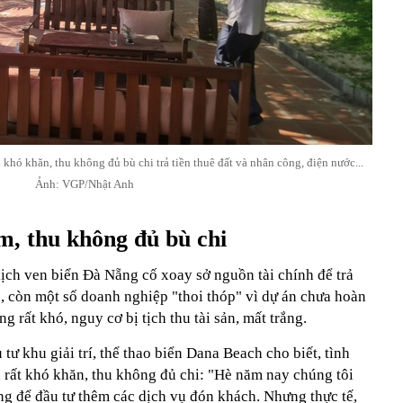
 khó khăn, thu không đủ bù chi trả tiền thuê đất và nhân công, điện nước...
Ảnh: VGP/Nhật Anh
ẩm, thu không đủ bù chi
ịch ven biển Đà Nẵng cố xoay sở nguồn tài chính để trả
nh, còn một số doanh nghiệp "thoi thóp" vì dự án chưa hoàn
 rất khó, nguy cơ bị tịch thu tài sản, mất trắng.
 khu giải trí, thể thao biển Dana Beach cho biết, tình
 rất khó khăn, thu không đủ chi: "Hè năm nay chúng tôi
ng để đầu tư thêm các dịch vụ đón khách. Nhưng thực tế,