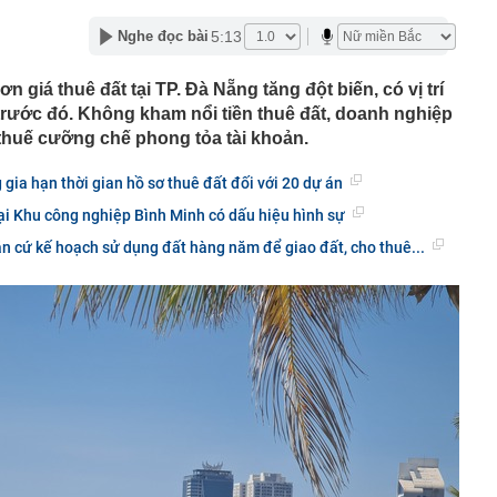
mùi này
5:13
Nghe đọc bài
ua sữa đậu nành” Việt Nam tăng trưởng hơn 34%, công
gần 368 tỷ đồng trả cổ tức trong tháng 8
 giá thuê đất tại TP. Đà Nẵng tăng đột biến, có vị trí
ặc sườn xám đẹp nhất Trung Quốc: Vương Sở Nhiên bét
trước đó. Không kham nổi tiền thuê đất, doanh nghiệp
đẹp hơn cả Lưu Diệc Phi
n thuế cưỡng chế phong tỏa tài khoản.
inh 12 giao dịch chuyển khoản liên tục với tổng 5 tỷ
16 giờ
gia hạn thời gian hồ sơ thuê đất đối với 20 dự án
làm Mỹ bất ngờ giảm, hụt xa ước tính, dự báo khả năng
ại Khu công nghiệp Bình Minh có dấu hiệu hình sự
uất tháng 9 lập tức giảm
 mạnh, quỹ vàng lớn nhất thế giới có động thái mới
n cứ kế hoạch sử dụng đất hàng năm để giao đất, cho thuê...
tin, giấy tờ người dân cần sớm tích hợp vào VNeID để
yền lợi
n tăng cao hơn vàng miếng
g "kỳ lạ" tựa mình vào dãy núi đá vôi ở Phong Nha:
 tre, nội thất bằng gỗ tái chế, du khách như bước vào
ưa
thông báo: Tạm hoãn xuất cảnh đối với tất cả những ai
nh sách sau đây