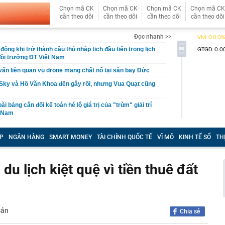
Chọn mã CK
Chọn mã CK
Chọn mã CK
Chọn mã CK
cần theo dõi
cần theo dõi
cần theo dõi
cần theo dõi
Đọc nhanh >>
ộng khi trở thành cầu thủ nhập tịch đầu tiên trong lịch
ội trưởng ĐT Việt Nam
vấn liên quan vụ drone mang chất nổ tại sân bay Đức
Sky và Hồ Văn Khoa đến gây rối, nhưng Vua Quạt cũng
ài bảng cân đối kế toán hé lộ giá trị của "trùm" giải trí
t Nam
 Pa, Việt Nam có 1 nơi mát mẻ quanh năm, chỉ từ 18 độ
giá là vương quốc của các loài lan
P
NGÂN HÀNG
SMART MONEY
TÀI CHÍNH QUỐC TẾ
VĨ MÔ
KINH TẾ SỐ
TH
,36 tỷ đồng
P giáo viên BẠO HÀNH TRẺ EM; cơ quan Công an
u lịch kiệt quệ vì tiền thuê đất
ười dân, giáo viên, báo mẫu, cơ sở trông giữ trẻ
n nhà nước tại doanh nghiệp, khuyến khích sáp nhập
uần thảo Nhật Bản khiến 6 người bị thương, giao thông
sản
Chia sẻ
ầu doanh thu hơn 100.000 tỷ của Việt Nam lần đầu tiên
oại nhiên liệu mới