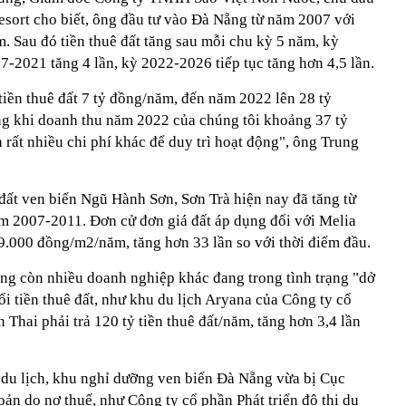
sort cho biết, ông đầu tư vào Đà Nẵng từ năm 2007 với
. Sau đó tiền thuê đất tăng sau mỗi chu kỳ 5 năm, kỳ
-2021 tăng 4 lần, kỳ 2022-2026 tiếp tục tăng hơn 4,5 lần.
tiền thuê đất 7 tỷ đồng/năm, đến năm 2022 lên 28 tỷ
g khi doanh thu năm 2022 của chúng tôi khoảng 37 tỷ
n rất nhiều chi phí khác để duy trì hoạt động", ông Trung
đất ven biển Ngũ Hành Sơn, Sơn Trà hiện nay đã tăng từ
ểm 2007-2011. Đơn cử đơn giá đất áp dụng đối với Melia
.000 đồng/m2/năm, tăng hơn 33 lần so với thời điểm đầu.
ẵng còn nhiều doanh nghiệp khác đang trong tình trạng "dở
i tiền thuê đất, như khu du lịch Aryana của Công ty cổ
 Thai phải trả 120 tỷ tiền thuê đất/năm, tăng hơn 3,4 lần
du lịch, khu nghỉ dưỡng ven biển Đà Nẵng vừa bị Cục
ản do nợ thuế, như Công ty cổ phần Phát triển đô thị du