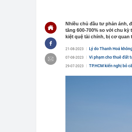
11:38
Rắn rất sợ 5 
11:34
Lợi nhuận “V
ty mẹ sắp chi 
Nhiều chủ đầu tư phản ánh, đơn
11:25
10 mỹ nhân m
tăng 600-700% so với chu kỳ 
bảng, hạng 1 
kiệt quệ tài chính, bị cơ qua
11:24
Công an xác m
đồng vào lúc 
Lý do Thanh Hoá không 
21-08-2023
11:23
Báo cáo việc 
Vi phạm cho thuê đất t
Fed tăng lãi s
07-08-2023
11:23
Giá vàng tăng
TP.HCM kiến nghị bỏ că
29-07-2023
11:20
5 loại thông 
tránh bỏ lỡ qu
11:17
Giá vàng nhẫ
11:12
Khu nghỉ dưỡn
Đường đi bằng
vùng đất cổ x
11:10
Cơ quan Thuế 
nằm trong da