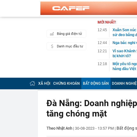
MỚI NHẤT!
12:45
Xuân Son xúc đ
Bảng giá điện tử
sử đeo băng đ
12:44
Nga bác nghi 
Danh mục đầu tư
12:21
Vì sao Khánh 
bị khởi tố?
12:18
Một yếu tố ngo
hàng đầu Việ
12:04
Không phải Sa
C, được đánh 
XÃ HỘI
CHỨNG KHOÁN
BẤT ĐỘNG SẢN
DOANH NGHIỆ
12:00
Grab bị phạt 1
12:00
BẮT KHẨN CẤ
Đà Nẵng: Doanh nghiệp d
khuyến cáo ng
tăng chóng mặt
11:54
Cơ cấu lại vố
11:50
Bão Dolphin q
tê liệt
Bất động 
Theo Nhật Anh
|
30-08-2023 - 13:57 PM
|
11:40
Nhà máy lọc d
xuất bán một l