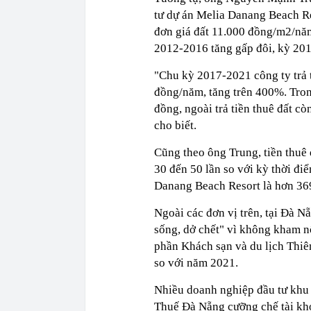
tư dự án Melia Danang Beach Re
đơn giá đất 11.000 đồng/m2/năm
2012-2016 tăng gấp đôi, kỳ 2017
"Chu kỳ 2017-2021 công ty trả 
đồng/năm, tăng trên 400%. Tron
đồng, ngoài trả tiền thuê đất cò
cho biết.
Cũng theo ông Trung, tiền thuê 
30 đến 50 lần so với kỳ thời đi
Danang Beach Resort là hơn 369
Ngoài các đơn vị trên, tại Đà N
sống, dở chết" vì không kham nổ
phần Khách sạn và du lịch Thiên
so với năm 2021.
Nhiều doanh nghiệp đầu tư khu 
Thuế Đà Nẵng cưỡng chế tài kho