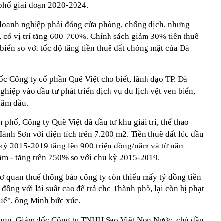
 phố giai đoạn 2020-2024.
doanh nghiệp phải đóng cửa phòng, chống dịch, nhưng
t, có vị trí tăng 600-700%. Chính sách giảm 30% tiền thuê
iển so với tốc độ tăng tiền thuê đất chóng mặt của Đà
 Công ty cổ phần Quê Việt cho biết, lãnh đạo TP. Đà
hiệp vào đầu tư phát triển dịch vụ du lịch vệt ven biển,
 năm đầu.
 phố, Công ty Quê Việt đã đầu tư khu giải trí, thể thao
nh Sơn với diện tích trên 7.200 m2. Tiền thuê đất lúc đầu
 kỳ 2015-2019 tăng lên 900 triệu đồng/năm và từ năm
năm - tăng trên 750% so với chu kỳ 2015-2019.
ơ quan thuế thông báo công ty còn thiếu mấy tỷ đồng tiền
 đồng với lãi suất cao để trả cho Thành phố, lại còn bị phạt
huế", ông Minh bức xúc.
ung, Giám đốc Công ty TNHH Sao Việt Non Nước, chủ đầu