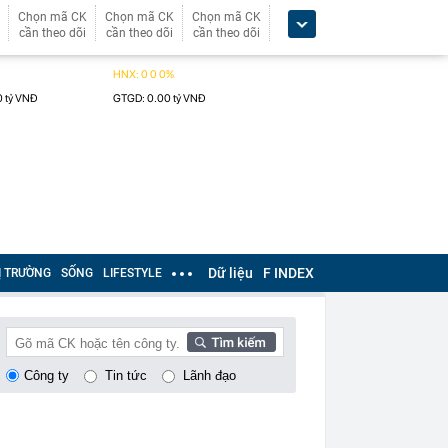
Chọn mã CK
Chọn mã CK
Chọn mã CK
cần theo dõi
cần theo dõi
cần theo dõi
Dữ liệu
F INDEX
Ị TRƯỜNG
SỐNG
LIFESTYLE
Công ty
Tin tức
Lãnh đạo