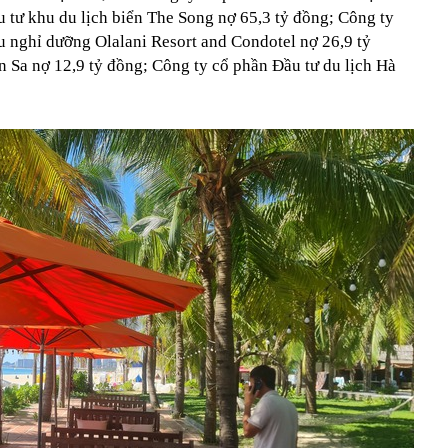
 tư khu du lịch biển The Song nợ 65,3 tỷ đồng; Công ty
u nghỉ dưỡng Olalani Resort and Condotel nợ 26,9 tỷ
n Sa nợ 12,9 tỷ đồng; Công ty cổ phần Đầu tư du lịch Hà