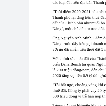
các loại đất trên địa bàn Thành
"Thời điểm 2020-2021 hầu hết 
Thành phố lại tăng tiền thuê đấ
đất của Chính phủ như muối bỏ b
Nẵng", một chủ đầu tư trao đổi.
Ông Nguyễn Anh Minh, Giám đốc
Nẵng trước đây kêu gọi doanh ng
với ưu đãi miễn tiền thuê đất 5
Với chính sách ưu đãi của Thành
biển Dana Beach tại quận Ngũ Hà
là 200 triệu đồng/năm, đến chu
2020 tăng vọt lên 6,9 tỷ đồng/
"Tôi bất ngờ, choáng váng khi c
thuê đất. Công ty phải vay 20 tỷ
500 triệu đồng vì trễ hạn nộp t
Tương tự, ông Nguyễn Mạnh Tr