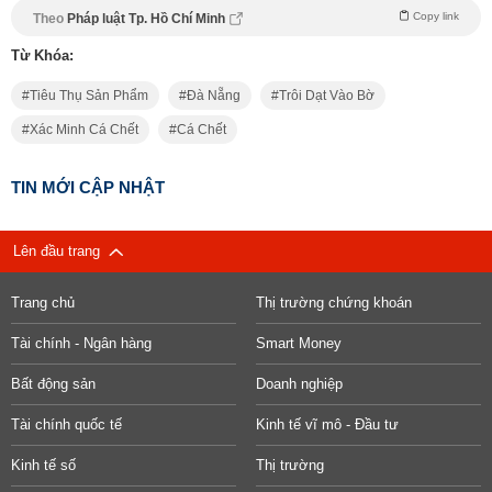
Copy link
Theo
Pháp luật Tp. Hồ Chí Minh
Từ Khóa:
Tiêu Thụ Sản Phẩm
Đà Nẵng
Trôi Dạt Vào Bờ
Xác Minh Cá Chết
Cá Chết
TIN MỚI CẬP NHẬT
Lên đầu trang
Trang chủ
Thị trường chứng khoán
Tài chính - Ngân hàng
Smart Money
Bất động sản
Doanh nghiệp
Tài chính quốc tế
Kinh tế vĩ mô - Đầu tư
Kinh tế số
Thị trường