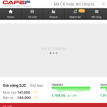
New
Home
Tin mới
Market
Watch list
Mở rộng
Giá vàng SJC
Giá bạc
VNINDEX
VN30
Mua vào
141,000
0%
1,768.06
1,91
0.19%
Bán ra
144,000
0%