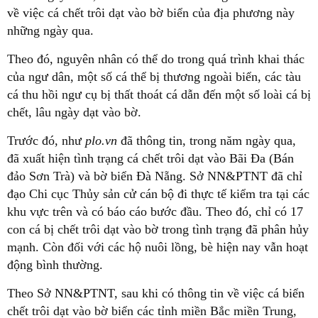
về việc cá chết trôi dạt vào bờ biển của địa phương này
những ngày qua.
Theo đó, nguyên nhân có thể do trong quá trình khai thác
của ngư dân, một số cá thể bị thương ngoài biển, các tàu
cá thu hồi ngư cụ bị thất thoát cá dẫn đến một số loài cá bị
chết, lâu ngày dạt vào bờ.
Trước đó, như
plo.vn
đã thông tin, trong năm ngày qua,
đã xuất hiện tình trạng cá chết trôi dạt vào Bãi Đa (Bán
đảo Sơn Trà) và bờ biển Đà Nẵng. Sở NN&PTNT đã chỉ
đạo Chi cục Thủy sản cử cán bộ đi thực tế kiểm tra tại các
khu vực trên và có báo cáo bước đầu. Theo đó, chỉ có 17
con cá bị chết trôi dạt vào bờ trong tình trạng đã phân hủy
mạnh. Còn đối với các hộ nuôi lồng, bè hiện nay vẫn hoạt
động bình thường.
Theo Sở NN&PTNT, sau khi có thông tin về việc cá biển
chết trôi dạt vào bờ biển các tỉnh miền Bắc miền Trung,