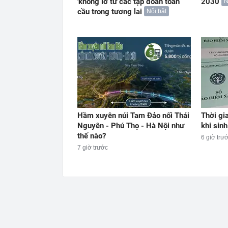
'khổng lồ' từ các tập đoàn toàn
2030
N
cầu trong tương lai
Nổi bật
Hầm xuyên núi Tam Đảo nối Thái
Thời gi
Nguyên - Phú Thọ - Hà Nội như
khi sinh
thế nào?
6 giờ trư
7 giờ trước