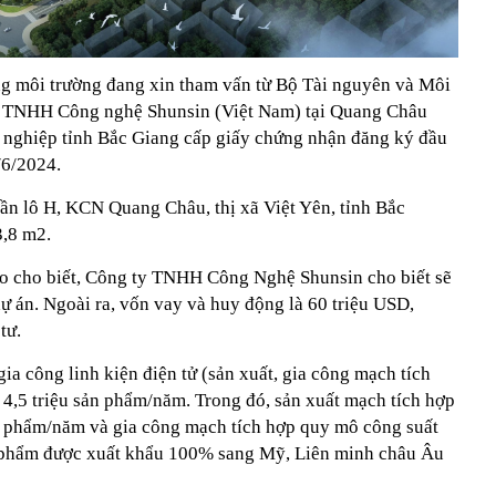
ng môi trường đang xin tham vấn từ Bộ Tài nguyên và Môi
y TNHH Công nghệ Shunsin (Việt Nam) tại Quang Châu
 nghiệp tỉnh Bắc Giang cấp giấy chứng nhận đăng ký đầu
/6/2024.
ần lô H, KCN Quang Châu, thị xã Việt Yên, tỉnh Bắc
3,8 m2.
áo cho biết, Công ty TNHH Công Nghệ Shunsin cho biết sẽ
ự án. Ngoài ra, vốn vay và huy động là 60 triệu USD,
tư.
gia công linh kiện điện tử (sản xuất, gia công mạch tích
 4,5 triệu sản phẩm/năm. Trong đó, sản xuất mạch tích hợp
n phẩm/năm và gia công mạch tích hợp quy mô công suất
 phẩm được xuất khẩu 100% sang Mỹ, Liên minh châu Âu