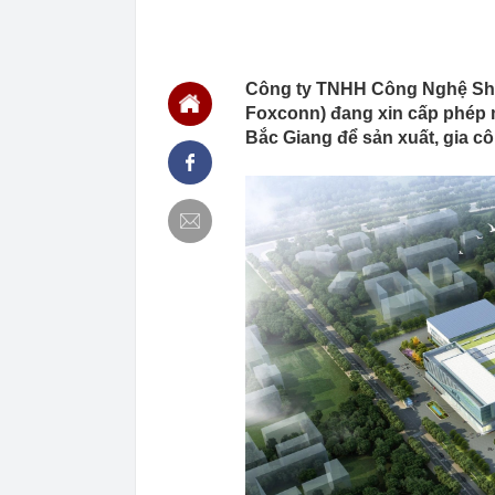
15:10
Vì sao khách 
Nhật thì khôn
15:05
Bắt giam nữ 
Công ty TNHH Công Nghệ Shu
14:58
CEO MB: Lãi s
Foxconn) đang xin cấp phép m
lớn trong nửa
Bắc Giang để sản xuất, gia cô
14:56
Doãn Hải My đ
visual "cam t
14:46
Một “đại gia”
tháng 7
14:46
20 trường đại
ngày 9/8
14:45
Bảo hiểm Quân
14:45
Thông báo mới
14:45
Nga tấn công 
14:45
Thời gian nghỉ