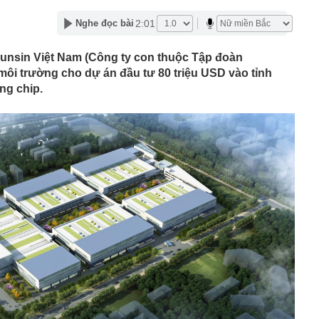
Tây đến Việt Nam là phải thuê xe máy còn khách Hàn,
2:01
Nghe đọc bài
g?
TikToker Phượng Nguyễn
nsin Việt Nam (Công ty con thuộc Tập đoàn
uất khó tăng thêm, nhưng thanh khoản vẫn là bài toán
ôi trường cho dự án đầu tư 80 triệu USD vào tỉnh
 cuối năm
ng chip.
eo túi hàng hiệu, bế con đến khách sạn gặp Văn Hậu,
hường" có còn xinh đẹp như ảnh tự đăng?
 Việt bán điều hòa, máy lạnh kiếm 330 tỷ đồng mỗi ngày
 học dự kiến lịch công bố điểm chuẩn 2026, sớm nhất từ
 đội (MIC) chốt ngày trả cổ tức bằng tiền mặt tỷ lệ 10%
 nhất về lịch nghỉ lễ Quốc khánh năm 2026
cơ sở năng lượng trọng yếu của Ukraine
 và chế độ thai sản khi sinh con thứ hai