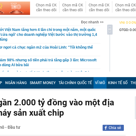
Chọn mã CK
Chọn mã CK
Chọn mã CK
Chọn mã CK
cần theo dõi
cần theo dõi
cần theo dõi
cần theo dõi
Đọc nhanh >>
i Việt Nam tăng hơn 4 lần chỉ trong một năm, một quốc
'cửa ngõ' cho doanh nghiệp Việt bước vào thị trường 1,4
 dùng
cơ ngơi cả chục ngàn m2 của Hoài Linh: "Tôi không thể
iảm 98% nhưng số tiền phải trả tăng gấp 3 lần: Microsoft
 dùng AI bừa bãi
ó công trình trị giá 940 tỷ đồng do tập đoàn Nhật Bản
ựng thần tốc trong 1 năm, tạo ra 800 cơ hội việc làm
P
NGÂN HÀNG
SMART MONEY
TÀI CHÍNH QUỐC TẾ
VĨ MÔ
KINH TẾ SỐ
TH
 bố thời gian dự kiến thi tốt nghiệp THPT năm 2027
nh hoàng trong vụ cháy lớn giữa trung tâm thành phố tại
 cuồn cuộn bao trùm, một phần toà nhà đổ sập
 gần 2.000 tỷ đồng vào một địa
Hà Thị Thu Hiền SN 1992 khi vừa về nước
áy sản xuất chip
ập kỷ lục về lượng khách và lợi nhuận
 Tam Đảo nối Thái Nguyên - Phú Thọ - Hà Nội như thế
mô - Đầu tư
Chia sẻ
oa tai đính kim cương của bà Trương Mỹ Lan