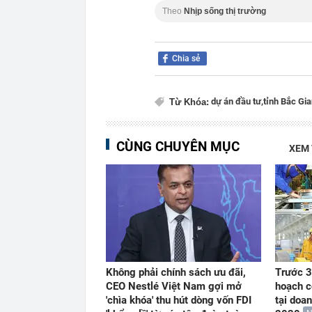
Theo
Nhịp sống thị trường
Chia sẻ
dự án đầu tư,
tỉnh Bắc Gi
Từ Khóa:
CÙNG CHUYÊN MỤC
XEM
Không phải chính sách ưu đãi,
Trước 3
CEO Nestlé Việt Nam gợi mở
hoạch c
'chìa khóa' thu hút dòng vốn FDI
tại doa