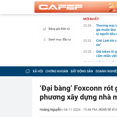
MỚI NHẤT!
15:34
Thương mại vớ
Bảng giá điện tử
gia muốn làm 
tỷ người tiêu
Danh mục đầu tư
15:31
Chế Linh tới 
tin"
15:25
Giá token AI g
cấm nhân viên
15:23
Việt Nam sắp c
đầu tư: Xây d
XÃ HỘI
CHỨNG KHOÁN
BẤT ĐỘNG SẢN
DOANH NGHIỆ
15:23
Bộ GD&ĐT công
15:20
Cảnh tượng ki
Anh: Khói đen
‘Đại bàng’ Foxconn rót
15:18
Bắt môi giới 
phương xây dựng nhà m
15:15
Hanoi Metro l
15:15
Hầm xuyên núi
Kinh tế vĩ 
Hoàng Nguyễn
|
04-11-2024 - 15:48 PM
|
nào?
15:11
Đấu giá đôi h