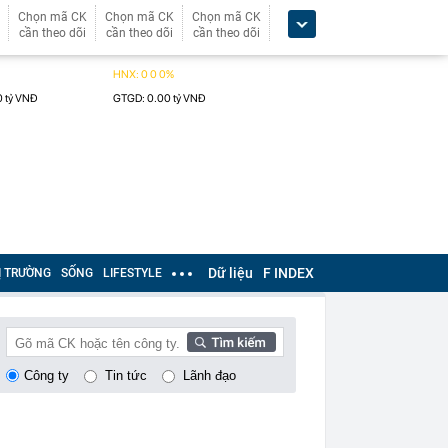
Chọn mã CK
Chọn mã CK
Chọn mã CK
cần theo dõi
cần theo dõi
cần theo dõi
Dữ liệu
F INDEX
Ị TRƯỜNG
SỐNG
LIFESTYLE
Công ty
Tin tức
Lãnh đạo