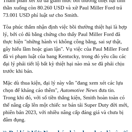
Thẩm phán xét xử đã giảm mức bồi thường thiệt hại tinh
thần xuống còn 80.260 USD và xử Paul Miller Ford trả
73.001 USD phí luật sư cho Smith.
Tòa phúc thẩm nhận định việc bồi thường thiệt hại là hợp
lý, bởi có đủ bằng chứng cho thấy Paul Miller Ford đã
thực hiện "những hành vi không công bằng, sai sự thật,
gây hiểu lầm hoặc gian lận". Vụ việc của Paul Miller Ford
đã vi phạm luật của bang Kentucky, trong đó yêu cầu các
đại lý phải tiết lộ bất kỳ thiệt hại nào mà xe đã phải chịu
trước khi bán.
Mặc dù thua kiện, đại lý này vẫn "đang xem xét các lựa
chọn để kháng cáo thêm",
Automotive News
đưa tin.
Trong khi đó, với số tiền thắng kiện, Smith hoàn toàn có
thể nâng cấp lên một chiếc xe bán tải Super Duty đời mới,
phiên bản 2023, với nhiều nâng cấp đáng giá và chưa bị
đâm đụng.