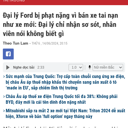
THỊ TRƯỜNG
Đại lý Ford bị phạt nặng vì bán xe tai nạn
như xe mới: Đại lý chỉ nhận sơ sót, nhân
viên nói không biết gì
THỨ 6 , 14/06/2024, 20:15
Theo Tun Lam
-
Nghe đọc bài
2:33
Sức mạnh của Trung Quốc: Trợ cấp toàn chuỗi cung ứng xe điện,
bị châu Âu áp thuế nhập khẩu thì chuyển sang sản xuất ô tô
‘made in EU’, sắp chiếm lĩnh thị trường
Châu Âu áp thuế xe điện Trung Quốc tối đa 38%: Không phải
BYD, đây mới là cái tên dính đòn nặng nhất
Mitsubishi sắp ra mắt 2 xe mới tại Việt Nam: Triton 2024 dễ xuất
hiện, Xforce về bản 'full option' ngay tháng này