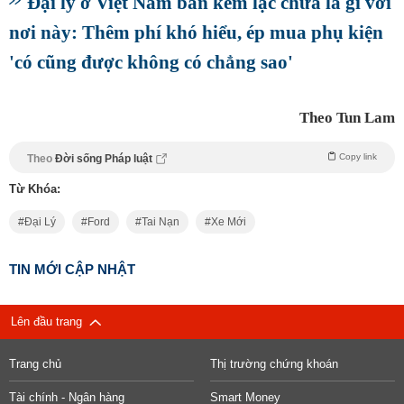
Đại lý ở Việt Nam bán kèm lạc chưa là gì với
nơi này: Thêm phí khó hiểu, ép mua phụ kiện
'có cũng được không có chẳng sao'
Theo Tun Lam
Copy link
Theo
Đời sống Pháp luật
Từ Khóa:
Đại Lý
Ford
Tai Nạn
Xe Mới
TIN MỚI CẬP NHẬT
Lên đầu trang
Trang chủ
Thị trường chứng khoán
Tài chính - Ngân hàng
Smart Money