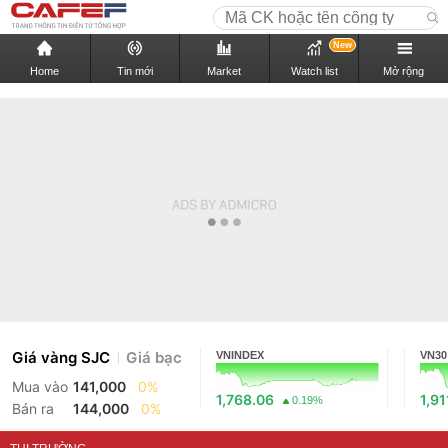
New
Home
Tin mới
Market
Watch list
Mở rộng
Giá vàng SJC
Giá bạc
VNINDEX
VN30
Mua vào
141,000
0%
1,768.06
1,91
0.19%
Bán ra
144,000
0%