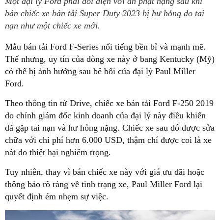
Một đại lý Ford phải đối diện với án phạt nặng sau khi
bán chiếc xe bán tải Super Duty 2023 bị hư hỏng do tai
nạn như một chiếc xe mới.
Mẫu bán tải Ford F-Series nổi tiếng bền bỉ và mạnh mẽ.
Thế nhưng, uy tín của dòng xe này ở bang Kentucky (Mỹ)
có thể bị ảnh hưởng sau bê bối của đại lý Paul Miller
Ford.
Theo thông tin từ Drive, chiếc xe bán tải Ford F-250 2019
do chính giám đốc kinh doanh của đại lý này điều khiển
đã gặp tai nạn và hư hỏng nặng. Chiếc xe sau đó được sửa
chữa với chi phí hơn 6.000 USD, thậm chí được coi là xe
nát do thiệt hại nghiêm trọng.
Tuy nhiên, thay vì bán chiếc xe này với giá ưu đãi hoặc
thông báo rõ ràng về tình trạng xe, Paul Miller Ford lại
quyết định ém nhẹm sự việc.