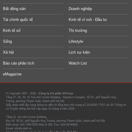
Bất động sản
Doanh nghiệp
Tài chính quốc tế
Kinh tế vĩ mô - Đầu tư
Kinh tế số
Thị trường
Sống
Lifestyle
Xã hội
Lịch sự kiện
Báo cáo phân tích
Watch List
eMagazine
© Copyright 2007 - 2026 -
Công ty Cổ phần VCCorp.
Tầng 17, 19, 20, 21 Toà nhà Center Building - Hapulico Complex, Số 01, phố Nguyễn Huy
Tưởng, phường Thanh Xuân, thành phố Hà Nội
Giấy phép thiết lập trang thông tin điện tử tổng hợp trên mạng số 2216/GP-TTĐT do Sở Thông tin
và Truyền thông Hà Nội cấp ngày 10 tháng 4 năm 2019.
Tầng 21, tòa nhà Center Building.
Địa chỉ: Số 01, phố Nguyễn Huy Tưởng, phường Thanh Xuân, thành phố Hà Nội
Điện thoại: 024 7309 5555 Máy lẻ 292. Fax: 024-39744082
Email: info@cafef.vn