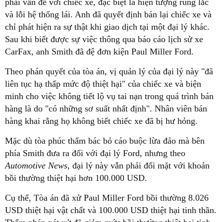
phải vấn đề với chiếc xe, đặc biệt là hiện tượng rung lắc
và lỗi hệ thống lái. Anh đã quyết định bán lại chiếc xe và
chỉ phát hiện ra sự thật khi giao dịch tại một đại lý khác.
Sau khi biết được sự việc thông qua báo cáo lịch sử xe
CarFax, anh Smith đã đệ đơn kiện Paul Miller Ford.
Theo phán quyết của tòa án, vị quản lý của đại lý này "đã
liên tục hạ thấp mức độ thiệt hại" của chiếc xe và biện
minh cho việc không tiết lộ vụ tai nạn trong quá trình bán
hàng là do "có những sơ suất nhất định". Nhân viên bán
hàng khai rằng họ không biết chiếc xe đã bị hư hỏng.
Mặc dù tòa phúc thẩm bác bỏ cáo buộc lừa đảo mà bên
phía Smith đưa ra đối với đại lý Ford, nhưng theo
Automotive News
, đại lý này vẫn phải đối mặt với khoản
bồi thường thiệt hại hơn 100.000 USD.
Cụ thể, Tòa án đã xử Paul Miller Ford bồi thường 8.026
USD thiệt hại vật chất và 100.000 USD thiệt hại tinh thần.