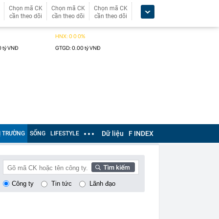
Chọn mã CK
Chọn mã CK
Chọn mã CK
cần theo dõi
cần theo dõi
cần theo dõi
Dữ liệu
F INDEX
Ị TRƯỜNG
SỐNG
LIFESTYLE
Công ty
Tin tức
Lãnh đạo