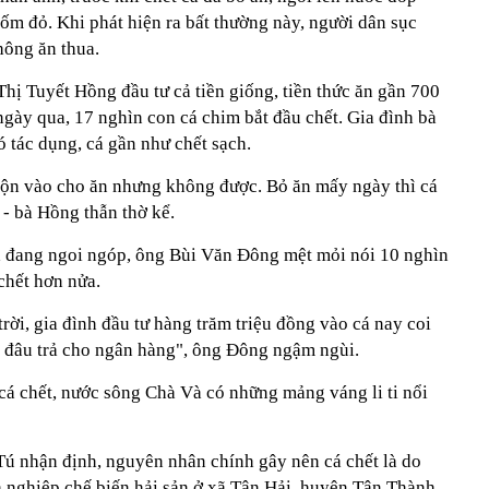
ốm đỏ. Khi phát hiện ra bất thường này, người dân sục
hông ăn thua.
Thị Tuyết Hồng đầu tư cả tiền giống, tiền thức ăn gần 700
gày qua, 17 nghìn con cá chim bắt đầu chết. Gia đình bà
 tác dụng, cá gần như chết sạch.
trộn vào cho ăn nhưng không được. Bỏ ăn mấy ngày thì cá
 - bà Hồng thẫn thờ kể.
 đang ngoi ngóp, ông Bùi Văn Đông mệt mỏi nói 10 nghìn
chết hơn nửa.
rời, gia đình đầu tư hàng trăm triệu đồng vào cá nay coi
ền đâu trả cho ngân hàng", ông Đông ngậm ngùi.
cá chết, nước sông Chà Và có những mảng váng li ti nổi
ú nhận định, nguyên nhân chính gây nên cá chết là do
h nghiệp chế biến hải sản ở xã Tân Hải, huyện Tân Thành