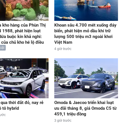
a kho hàng của Phùn Thị
Khoan sâu 4.700 mét xuống đáy
 1988, phát hiện loạt
biển, phát hiện mỏ dầu khí trữ
 dứa buộc kín khả nghi:
lượng 500 triệu m3 ngoài khơi
i của chủ kho hé lộ điều
Việt Nam
bật
4 giờ trước
qua thời đắt đỏ, nay rẻ
Omoda & Jaecoo triển khai loạt
 tô hybrid
ưu đãi tháng 8, giá Omoda C5 từ
459,1 triệu đồng
rước
3 giờ trước