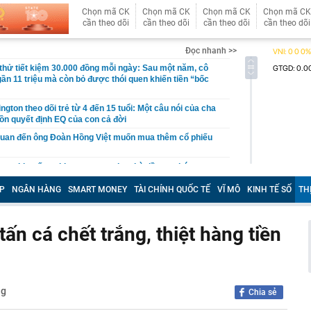
Chọn mã CK
Chọn mã CK
Chọn mã CK
Chọn mã CK
cần theo dõi
cần theo dõi
cần theo dõi
cần theo dõi
Đọc nhanh >>
hử tiết kiệm 30.000 đồng mỗi ngày: Sau một năm, cô
gần 11 triệu mà còn bỏ được thói quen khiến tiền “bốc
gton theo dõi trẻ từ 4 đến 15 tuổi: Một câu nói của cha
ồn quyết định EQ của con cả đời
quan đến ông Đoàn Hồng Việt muốn mua thêm cổ phiếu
 ra khuyến nghị quan trọng cho nhà đầu tư chứng
P
NGÂN HÀNG
SMART MONEY
TÀI CHÍNH QUỐC TẾ
VĨ MÔ
KINH TẾ SỐ
TH
Việt Nam có doanh thu lớn hơn Vingroup, Petrolimex,
hóm 500 doanh nghiệp lớn nhất thế giới
ền cổ tức tuần 10-14/8: Một ngân hàng lớn "lăn chốt", cổ
n cá chết trắng, thiệt hàng tiền
cao nhất 100%
đại gia tâm linh Xuân Trường
ỉ ra một tín hiệu quan trọng cho thấy VN-Index sắp bước
g mới
ng
Chia sẻ
vọt lên cao nhất 2 tháng, chuyên gia nói gì?