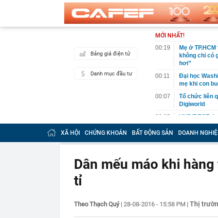
MỚI NHẤT!
00:19
Mẹ ở TP.HCM t
Bảng giá điện tử
không chỉ có 
hơi”
Danh mục đầu tư
00:11
Đại học Washin
mẹ khi con bu
00:07
Tổ chức liên 
Digiworld
00:05
VNDIRECT đưa
khoán
XÃ HỘI
CHỨNG KHOÁN
BẤT ĐỘNG SẢN
DOANH NGHIỆ
00:04
Doanh nghiệp 
đăng ký vào n
00:03
Lịch chốt quy
Dân mếu máo khi hàng tấ
tức tiền mặt 
tỉ
00:02
"Sự thật" về 
00:01
Chuyên gia ch
vào nhịp són
Thị trườ
Theo Thạch Quý
|
28-08-2016 - 15:58 PM
|
00:01
Giá vàng tăng 