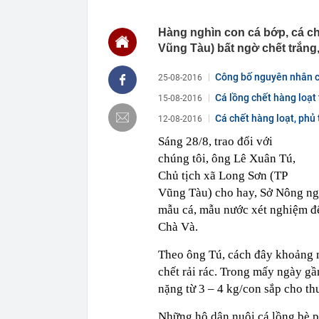
00:01
Khoan sâu 4.7
500 triệu m3 
Hàng nghìn con cá bớp, cá ch
23:43
Công an xác m
Vũng Tàu) bất ngờ chết trắng,
người phụ nữ 
23:40
Ai sắp đi Thái
Công bố nguyên nhân c
25-08-2016
ngay cả khi h
Cá lồng chết hàng loạt
15-08-2016
23:25
4 vật vào nhà 
Cá chết hàng loạt, ph
12-08-2016
23:18
Hoa hậu đẹp n
nhau như sam
Sáng 28/8, trao đổi với
23:10
Chất lỏng đen 
chúng tôi, ông Lê Xuân Tú,
cả khu phố ph
Chủ tịch xã Long Sơn (TP
23:01
Nam diễn viên
vừa mở quán l
Vũng Tàu) cho hay, Sở Nông ngh
mẫu cá, mẫu nước xét nghiệm đ
22:59
Bật điều hòa 
một nửa: Bác 
Chà Và.
22:53
Quang Hùng Ma
Theo ông Tú, cách đây khoảng 
22:48
Danh tính tên 
chết rải rác. Trong mấy ngày gầ
22:42
Cảnh báo các 
nặng từ 3 – 4 kg/con sắp cho th
dùng
Những hộ dân nuôi cá lồng bè ph