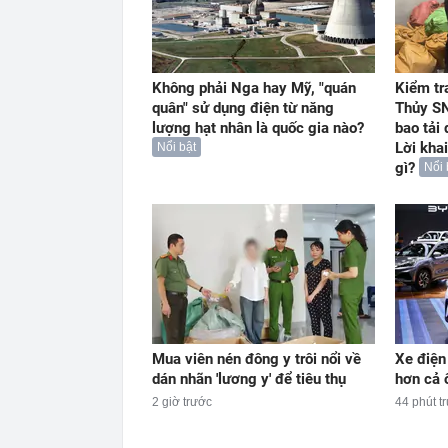
Không phải Nga hay Mỹ, "quán
Kiểm tr
quân" sử dụng điện từ năng
Thủy SN
lượng hạt nhân là quốc gia nào?
bao tải
Lời kha
Nổi bật
gì?
Nổi 
Mua viên nén đông y trôi nổi về
Xe điện 
dán nhãn 'lương y' để tiêu thụ
hơn cả ô
2 giờ trước
44 phút t