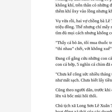
không khí, trên thân có những đ
thêm khí ôxy vào lồng nhưng k
Vụ vừa rồi, hai vợ chồng bà Lê 
triệu đồng. Thế nhưng chỉ mấy n
tìm đủ mọi cách nhưng không có
"Thấy cá bỏ ăn, tôi mua thuốc 
“thi nhau” chết, vớt không xuể"
Đang cố gắng cứu những con cá
con cá bớp, 5 nghìn cá chim đã 
"Chưa kể công sức nhiều tháng t
như mất sạch. Chưa biết lấy ti
Cũng theo người dân, trước khi 
lên và bốc mùi hôi thối.
Chủ tịch xã Long Sơn Lê Xuân T
hoạt động xả thải của các doan