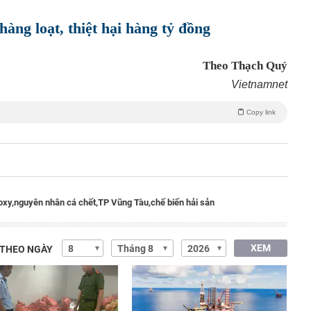
àng loạt, thiệt hại hàng tỷ đồng
Theo Thạch Quý
Vietnamnet
Copy link
oxy,
nguyên nhân cá chết,
TP Vũng Tàu,
chế biến hải sản
XEM
 THEO NGÀY