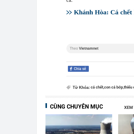
cá.
Khánh Hòa: Cá chết h
Theo
Vietnamnet
Chia sẻ
cá chết,
con cá bớp,
thiếu 
Từ Khóa:
CÙNG CHUYÊN MỤC
XEM