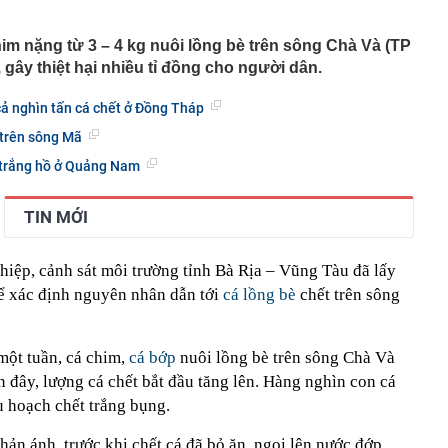
00 mét xuống đáy biển, phát hiện mỏ dầu khí trữ lượng
ngoài khơi Việt Nam
im nặng từ 3 – 4 kg nuôi lồng bè trên sông Chà Và (TP
inh giao dịch chuyển khoản 35 triệu đồng tới tài khoản
 gây thiệt hại nhiều tỉ đồng cho người dân.
SN 1984, thanh niên SN 2000 được mời tới làm việc
 Lan chú ý: Từ 16/10, sân bay có thể mở vali để kiểm tra
ả nghìn tấn cá chết ở Đồng Tháp
ành khách không có mặt
 trên sông Mã
báo hiệu phong thủy rất tốt
ủ trắng hồ ở Quảng Nam
hất nhì Việt Nam và vợ hơn 4 tuổi của Bình Minh "dính
" từ Việt Nam sang Mỹ
liên tục trồi lên từ nền nhà, gia chủ gọi người kiểm tra rồi
TIN MỚI
ải sơ tán
 700 tỷ giờ bán cà phê ở phường Hoà Hưng (TP.HCM),
iền "vỡ trận"
iệp, cảnh sát môi trường tỉnh Bà Rịa – Vũng Tàu đã lấy
ể xác định nguyên nhân dẫn tới
cá lồng bè
chết trên sông
ngủ, người phụ nữ sốt cao liên tục, phổi tổn thương hơn
sĩ cảnh báo mối nguy ít ai ngờ ngay trong nhà
sterD cảnh báo nóng, tuyên bố hành động pháp lý
một tuần, cá chim,
cá bớp
nuôi lồng bè trên sông Chà Và
trộm bánh xe ô tô ở khu đô thị Hà Nội
n đây, lượng cá chết bắt đầu tăng lên. Hàng nghìn con cá
ứng dụng Android có thể âm thầm theo dõi vị trí người
u hoạch chết trắng bụng.
ản ánh, trước khi chết cá đã bỏ ăn, ngoi lên nước đớp