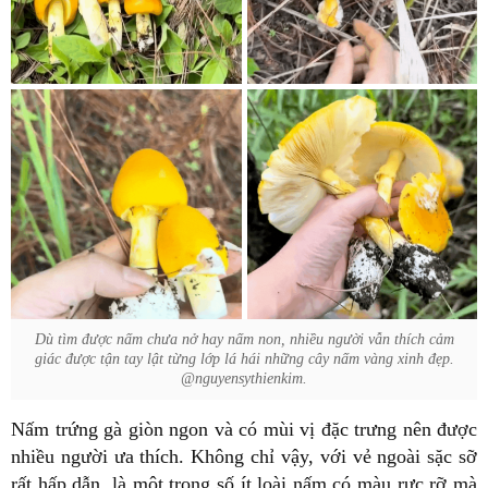
Dù tìm được nấm chưa nở hay nấm non, nhiều người vẫn thích cảm
giác được tận tay lật từng lớp lá hái những cây nấm vàng xinh đẹp.
@nguyensythienkim.
Nấm trứng gà giòn ngon và có mùi vị đặc trưng nên được
nhiều người ưa thích. Không chỉ vậy, với vẻ ngoài sặc sỡ
rất hấp dẫn, là một trong số ít loài nấm có màu rực rỡ mà