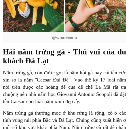
@savacotourist
Hái nấm trứng gà - Thú vui của du
khách Đà Lạt
Nấm trứng gà, còn được gọi là nấm hột gà hay cái tên cực
xịn sò là nấm "Caesar Đại Đế". Vào thế kỷ 17 loài nấm
nói trên được các hoàng đế của đế chế La Mã rất ưa
chuộng nên nhà nấm học Giovanni Antonio Scopoli đã đặt
tên Caesar cho loài nấm xinh đẹp ấy.
Nấm trứng gà thường mọc ở khu rừng lá rộng, có ở các
tỉnh vùng núi phía Bắc và Đà Lạt. Chúng cũng xuất hiện ở
một số khu vực khác phía Nam. Nấm trứng gà rất dễ phân