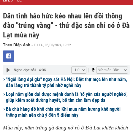
LIFESTYLE
Dân tình háo hức kéo nhau lên đồi thông
đào "trứng vàng" - thứ đặc sản chỉ có ở Đà
Lạt mùa này
THỨ 4 , 05/06/2024, 19:22
Theo Diệp Anh
-
Nghe đọc bài
4:06
"Ngôi làng đại gia" ngay sát Hà Nội: Biệt thự mọc lên như nấm,
dân làng trở thành tỷ phú nhờ nghề này
Loại nấm giòn dai được mệnh danh là 'tổ yến của người nghèo',
giúp kiểm soát đường huyết, bổ tim còn làm đẹp da
Bà chủ hàng đồ khô chia sẻ: Khi mua nấm hương khô người
thông minh nên chú ý đến 5 điểm này
Mùa này, nấm trứng gà đang nở rộ ở Đà Lạt khiến khách