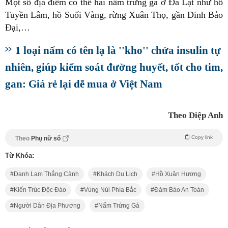
Một số địa điểm có thể hái nấm trứng gà ở Đà Lạt như hồ
Tuyền Lâm, hồ Suối Vàng, rừng Xuân Thọ, gần Dinh Bảo
Đại,…
1 loại nấm có tên lạ là ''kho'' chứa insulin tự
nhiên, giúp kiểm soát đường huyết, tốt cho tim,
gan: Giá rẻ lại dễ mua ở Việt Nam
Theo Diệp Anh
Copy link
Theo
Phụ nữ số
Từ Khóa:
Danh Lam Thắng Cảnh
Khách Du Lịch
Hồ Xuân Hương
Kiến Trúc Độc Đáo
Vùng Núi Phía Bắc
Đảm Bảo An Toàn
Người Dân Địa Phương
Nấm Trứng Gà