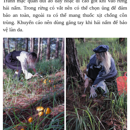
Tránh mặc quần đùi áo dây hoặc đi cao gót khi vào rừng
hái nấm. Trong rừng có vắt nên có thể chọn ủng để đảm
bảo an toàn, ngoài ra có thể mang thuốc xịt chống côn
trùng. Khuyến cáo nên dùng găng tay khi hái nấm để bảo
vệ làn da.