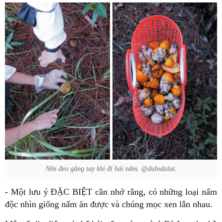
Nên đeo găng tay khi đi hái nấm. @duhsdalat.
- Một lưu ý ĐẶC BIỆT cần nhớ rằng, có những loại nấm
độc nhìn giống nấm ăn được và chúng mọc xen lẫn nhau.