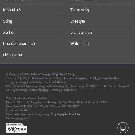
Kinh tế số
Thị trường
Sống
Lifestyle
Xã hội
Lịch sự kiện
Báo cáo phân tích
Watch List
eMagazine
© Copyright 2007 - 2026 -
Công ty Cổ phần VCCorp.
Tầng 17, 19, 20, 21 Toà nhà Center Building - Hapulico Complex, Số 01, phố Nguyễn Huy
Tưởng, phường Thanh Xuân, thành phố Hà Nội
Giấy phép thiết lập trang thông tin điện tử tổng hợp trên mạng số 2216/GP-TTĐT do Sở Thông tin
và Truyền thông Hà Nội cấp ngày 10 tháng 4 năm 2019.
Tầng 21, tòa nhà Center Building.
Địa chỉ: Số 01, phố Nguyễn Huy Tưởng, phường Thanh Xuân, thành phố Hà Nội
Điện thoại: 024 7309 5555 Máy lẻ 292. Fax: 024-39744082
Email: info@cafef.vn
Chịu trách nhiệm quản lý nội dung:
Ông Nguyễn Thế Tân
Hỗ trợ quảng cáo :