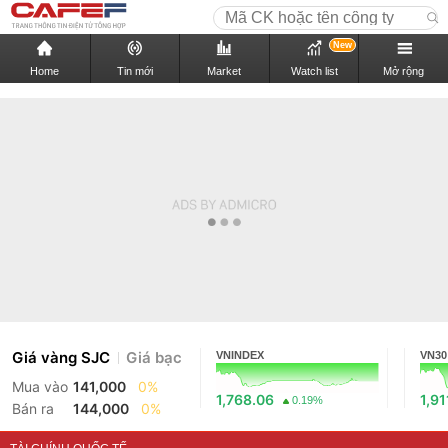
New
Home
Tin mới
Market
Watch list
Mở rộng
Giá vàng SJC
Giá bạc
VNINDEX
VN30
Mua vào
141,000
0%
1,768.06
1,91
0.19%
Bán ra
144,000
0%