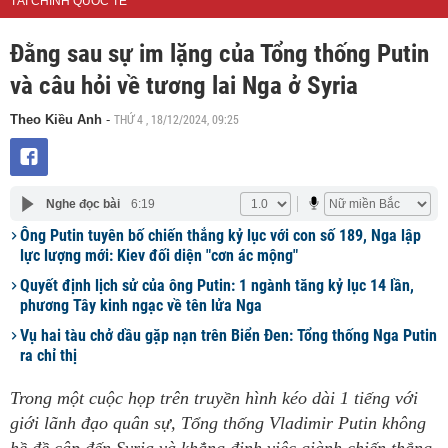
TÀI CHÍNH QUỐC TẾ
Đằng sau sự im lặng của Tổng thống Putin
và câu hỏi về tương lai Nga ở Syria
THỨ 4 , 18/12/2024, 09:25
Theo Kiều Anh
-
Nghe đọc bài
6:19
Ông Putin tuyên bố chiến thắng kỷ lục với con số 189, Nga lập
lực lượng mới: Kiev đối diện "cơn ác mộng"
Quyết định lịch sử của ông Putin: 1 ngành tăng kỷ lục 14 lần,
phương Tây kinh ngạc về tên lửa Nga
Vụ hai tàu chở dầu gặp nạn trên Biển Đen: Tổng thống Nga Putin
ra chỉ thị
Trong một cuộc họp trên truyền hình kéo dài 1 tiếng với
giới lãnh đạo quân sự, Tổng thống Vladimir Putin không