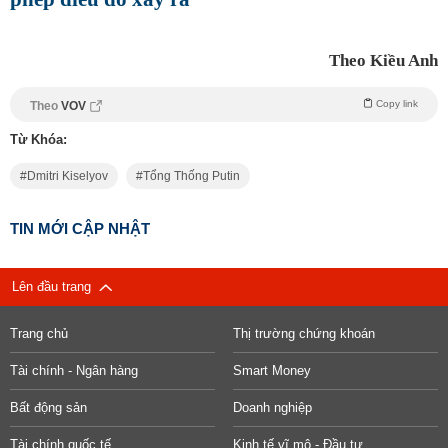
Theo Kiều Anh
Copy link
Theo
VOV
Từ Khóa:
Dmitri Kiselyov
Tổng Thống Putin
TIN MỚI CẬP NHẬT
Lên đầu trang
Trang chủ
Thị trường chứng khoán
Tài chính - Ngân hàng
Smart Money
Bất động sản
Doanh nghiệp
Tài chính quốc tế
Kinh tế vĩ mô - Đầu tư