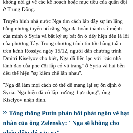
không nói gì về các kế hoạch hoặc mục tiêu của quân đội
ở Trung Đông.
Truyền hình nhà nước Nga tìm cách lấp đầy sự im lặng
bằng những tuyên bố rằng Nga đã hoàn thành sứ mệnh
của mình ở Syria và bất kỳ sự bất ổn ở đây hiện đều là lỗi
của phương Tây. Trong chương trình tin tức hàng tuần
trên kênh Rossiya ngày 15/12, người dẫn chương trình
Dmitri Kiselyov cho biết, Nga đã liên lạc với "các nhà
lãnh đạo của phe đối lập có vũ trang" ở Syria và hai bên
đều thể hiện "sự kiềm chế lẫn nhau".
"Nga đã làm mọi cách có thể để mang lại sự ổn định ở
Syria. Nga hiện đã có lập trường thực dụng", ông
Kiselyov nhận định.
Tổng thống Putin phản hồi phát ngôn về hạt
nhân của ông Zelensky: "Nga sẽ không cho
phép điều đó xảy ra"