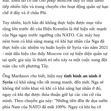
Hải. Điều đó có thể cho phép Moscow duy trì một điểm
tiếp nhiên liệu và trung chuyển cho hoạt động quân sự hạn
chế ở đây và ở châu Phi.
Tuy nhiên, kịch bản đó không thực hiện được mục tiêu
rộng lớn trước đó của Điện Kremlin là thể hiện sức mạnh
của Nga ngay trước ngưỡng cửa NATO. Các máy bay
ném bom có khả năng mang vũ khí hạt nhân của Nga đã
thực hiện các nhiệm vụ huấn luyện từ Syria vào năm 2021
- một dấu hiệu cho thấy Moscow coi sự hiện diện quân sự
tại quốc gia này là thành trì nếu xảy ra một cuộc xung đột
toàn cầu với phương Tây.
Ông Mardasov cho biết, hiện nay
tình hình an ninh ở
Syria
có khả năng vẫn rất mong manh, đến mức Nga sẽ
không thể triển khai vũ khí có khả năng hạt nhân ở đó,
ngay cả khi đạt được thỏa thuận giữ lại các căn cứ của
mình. Theo chuyên gia này: "Những tiền đồn đe dọa sườn
phía Nam của NATO đã mất 100%. Ngay cả khi họ cố