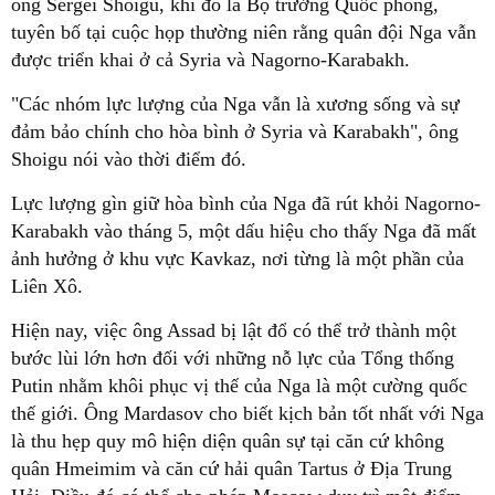
ông Sergei Shoigu, khi đó là Bộ trưởng Quốc phòng,
tuyên bố tại cuộc họp thường niên rằng quân đội Nga vẫn
được triển khai ở cả Syria và Nagorno-Karabakh.
"Các nhóm lực lượng của Nga vẫn là xương sống và sự
đảm bảo chính cho hòa bình ở Syria và Karabakh", ông
Shoigu nói vào thời điểm đó.
Lực lượng gìn giữ hòa bình của Nga đã rút khỏi Nagorno-
Karabakh vào tháng 5, một dấu hiệu cho thấy Nga đã mất
ảnh hưởng ở khu vực Kavkaz, nơi từng là một phần của
Liên Xô.
Hiện nay, việc ông Assad bị lật đổ có thể trở thành một
bước lùi lớn hơn đối với những nỗ lực của Tổng thống
Putin nhằm khôi phục vị thế của Nga là một cường quốc
thế giới. Ông Mardasov cho biết kịch bản tốt nhất với Nga
là thu hẹp quy mô hiện diện quân sự tại căn cứ không
quân Hmeimim và căn cứ hải quân Tartus ở Địa Trung