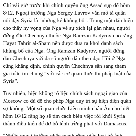
Chỉ vài giờ trước khi chính quyền ông Assad sụp đổ hôm
8/12, Ngoại trưởng Nga Sergey Lavrov vẫn mô tả quân
nổi dậy Syria là "những kẻ khủng bố". Trong một dấu hiệu
cho thấy hy vọng của Nga về sự xích lại gần nhau, người
đứng đầu Chechnya thuộc Nga Ramzan Kadyrov cho rằng
Hayat Tahrir al-Sham nên được đưa ra khỏi danh sách
khủng bố của Nga. Ông Ramzan Kadyrov, người đứng
đầu Chechnya với đa số người dân theo đạo Hồi ở Nga
cũng khẳng định, chính quyền Chechnya sẵn sàng tham
gia tuần tra chung “với các cơ quan thực thi pháp luật của
Syria”.
Tuy nhiên, hiện không rõ liệu chính sách ngoại giao của
Moscow có đủ để cho phép Nga duy trì sự hiện diện quân
sự không. Một số quan chức Liên minh châu Âu cho biết
hôm 16/12 rằng họ sẽ tìm cách biến việc rời khỏi Syria
thành điều kiện để dỡ bỏ lệnh trừng phạt với Damascus.
"Nhiều ngoại trưởng nhấn mạnh rằng việc loại bỏ ảnh