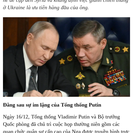
hề đề cập đến Syria và khẳng định việc giành chiến thắng
ở Ukraine là ưu tiên hàng đầu của ông.
Đằng sau sự im lặng của Tổng thống Putin
Ngày 16/12, Tổng thống Vladimir Putin và Bộ trưởng
Quốc phòng đã chủ trì cuộc họp thường niên gồm các
quan chức quân sự cấp cao của Nga được truyền hình trực