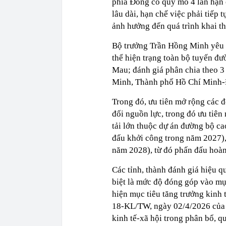
phía Đông có quy mô 4 làn hạn 
lâu dài, hạn chế việc phải tiếp 
ảnh hưởng đến quá trình khai th
Bộ trưởng Trần Hồng Minh yêu cầ
thể hiện trạng toàn bộ tuyến đ
Mau; đánh giá phân chia theo 
Minh, Thành phố Hồ Chí Minh-
Trong đó, ưu tiên mở rộng các đ
đối nguồn lực, trong đó ưu tiê
tải lớn thuộc dự án đường bộ c
đấu khởi công trong năm 2027),
năm 2028), từ đó phấn đấu hoà
Các tỉnh, thành đánh giá hiệu q
biệt là mức độ đóng góp vào mục
hiện mục tiêu tăng trưởng kinh t
18-KL/TW, ngày 02/4/2026 của 
kinh tế-xã hội trong phân bổ, q