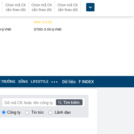
Chọn mã CK
Chọn mã CK
Chọn mã CK
cần theo dõi
cần theo dõi
cần theo dõi
Dữ liệu
F INDEX
Ị TRƯỜNG
SỐNG
LIFESTYLE
Công ty
Tin tức
Lãnh đạo