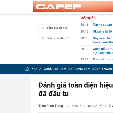
MỚI NHẤT!
20:41
Top xe sedan 
Bảng giá điện tử
20:40
Ukraine hé lộ
Danh mục đầu tư
20:40
Đây là số tiề
trai Khánh Th
20:39
Công bố Car C
sự kiện thúc 
20:32
Bảng giá xe 
20:31
Thi hành lệnh
XÃ HỘI
CHỨNG KHOÁN
BẤT ĐỘNG SẢN
DOANH NGHIỆ
tỷ đồng
20:31
Ba mỹ nhân có
Đánh giá toàn diện hiệ
20:25
TikToker Nguy
20:24
iPhone 17 Pro
đã đầu tư
20:17
Ô tô bất ngờ 
20:15
Xem khách Tây
Kinh tế 
Theo Phan Trang
|
13-06-2026 - 10:00 AM
|
20:14
Khuyên chân 