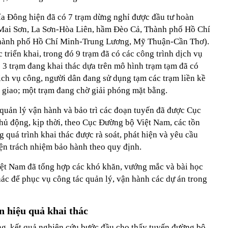
a Đông hiện đã có 7 trạm dừng nghỉ được đầu tư hoàn
Mai Sơn, La Sơn-Hòa Liên, hầm Đèo Cả, Thành phố Hồ Chí
ành phố Hồ Chí Minh-Trung Lương, Mỹ Thuận-Cần Thơ).
 triển khai, trong đó 9 trạm đã có các công trình dịch vụ
 3 trạm đang khai thác dựa trên mô hình trạm tạm đã có
ịch vụ công, người dân đang sử dụng tạm các trạm liền kề
t giao; một trạm đang chờ giải phóng mặt bằng.
 quản lý vận hành và bảo trì các đoạn tuyến đã được Cục
hủ động, kịp thời, theo Cục Đường bộ Việt Nam, các tồn
g quá trình khai thác được rà soát, phát hiện và yêu cầu
iện trách nhiệm bảo hành theo quy định.
ệt Nam đã tổng hợp các khó khăn, vướng mắc và bài học
hác để phục vụ công tác quản lý, vận hành các dự án trong
n hiệu quả khai thác
g, kết quả nghiên cứu bước đầu cho thấy tuyến đường bộ