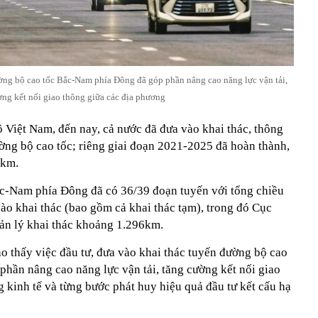
ường bộ cao tốc Bắc-Nam phía Đông đã góp phần nâng cao năng lực vận tải,
ờng kết nối giao thông giữa các địa phương
Việt Nam, đến nay, cả nước đã đưa vào khai thác, thông
ng bộ cao tốc; riêng giai đoạn 2021-2025 đã hoàn thành,
2km.
ắc-Nam phía Đông đã có 36/39 đoạn tuyến với tổng chiều
o khai thác (bao gồm cả khai thác tạm), trong đó Cục
ản lý khai thác khoảng 1.296km.
o thấy việc đầu tư, đưa vào khai thác tuyến đường bộ cao
hần nâng cao năng lực vận tải, tăng cường kết nối giao
 kinh tế và từng bước phát huy hiệu quả đầu tư kết cấu hạ