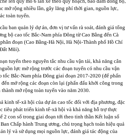
chế lên quy mô 6 làn xe theo quy hoạch, bảo đảm đồng bộ,
tục mở rộng nhiều lần, gây lãng phí thời gian, nguồn lực,
ác toàn tuyến.
u ban quản lý dự án, đơn vị tư vấn rà soát, đánh giá tổng
ường bộ cao tốc Bắc-Nam phía Đông từ Cao Bằng đến Cà
3 phân đoạn (Cao Bằng-Hà Nội, Hà Nội-Thành phố Hồ Chí
Đất Mũi).
oạn tuyến theo nguyên tắc nhu cầu vận tải, khả năng cân
n nguồn lực mở rộng trước các đoạn tuyến có nhu cầu vận
ao tốc Bắc-Nam phía Đông giai đoạn 2017-2020 (để phấn
 đến mở rộng các đoạn còn lại (phấn đấu khởi công trong
n thành mở rộng toàn tuyến vào năm 2030.
uả kinh tế-xã hội của dự án cao tốc đối với địa phương, đặc
 tiêu phát triển kinh tế-xã hội và khả năng hỗ trợ thực
ế 2 con số trong giai đoạn tới theo tinh thần Kết luận số
Ban Chấp hành Trung ương, chú trọng hạch toán hiệu quả
uản lý và sử dụng mọi nguồn lực, đánh giá tác động của