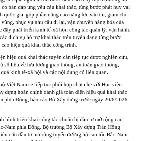
 cơ bản đáp ứng yêu cầu khai thác, từng bước phát huy vai
ch quốc gia, góp phần nâng cao năng lực vận tải, giảm chi
ối vùng, phục vụ nhu cầu đi lại, vận chuyển hàng hóa của
 đẩy phát triển kinh tế-xã hội; công tác quản lý, vận hành,
các dịch vụ hỗ trợ khai thác trên tuyến đang từng bước
cao hiệu quả khai thác công trình.
iện hiệu quả khai thác tuyến cần tiếp tục được nghiên cứu,
đủ số liệu về lưu lượng giao thông, an toàn giao thông,
 quả kinh tế-xã hội và các nội dung có liên quan.
bộ Việt Nam sẽ tiếp tục phối hợp chặt chẽ với Học viện
ây dựng hoàn chỉnh đánh giá toàn diện hiệu quả khai thác
m phía Đông, báo cáo Bộ Xây dựng trước ngày 20/6/2026
.
ình hình triển khai công tác chuẩn bị đầu tư mở rộng các
Bắc-Nam phía Đông, Bộ trưởng Bộ Xây dựng Trần Hồng
iên cứu đầu tư mở rộng tuyến đường bộ cao tốc Bắc-Nam