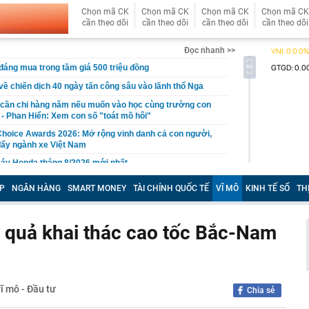
Chọn mã CK
Chọn mã CK
Chọn mã CK
Chọn mã CK
cần theo dõi
cần theo dõi
cần theo dõi
cần theo dõi
Đọc nhanh >>
đáng mua trong tầm giá 500 triệu đồng
 về chiến dịch 40 ngày tấn công sâu vào lãnh thổ Nga
n cần chi hàng năm nếu muốn vào học cùng trường con
i - Phan Hiển: Xem con số "toát mồ hôi"
hoice Awards 2026: Mở rộng vinh danh cả con người,
đẩy ngành xe Việt Nam
máy Honda tháng 8/2026 mới nhất
 bắt tạm giam Nguyễn Minh Hiền SN 1992 liên quan hơn 1
P
NGÂN HÀNG
SMART MONEY
TÀI CHÍNH QUỐC TẾ
VĨ MÔ
KINH TẾ SỐ
TH
 gương mặt đẹp nhất giới giải trí Trung Quốc
u quả khai thác cao tốc Bắc-Nam
ễn Dương Kiều Vy lĩnh án
 Max đang có giá thấp nhất từ trước đến nay
"bay" lên không trung khiến nhiều người thót tim
 đi cầu khỉ miền Tây, dân mạng nín thở vì hồi hộp
vĩ mô - Đầu tư
Chia sẻ
thành phụ huynh có con sắp vào lớp 1: Đừng mua các