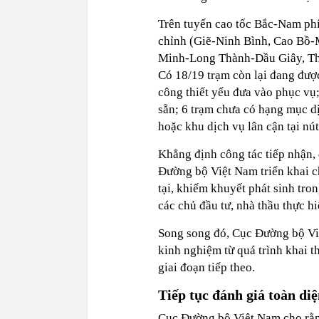
Trên tuyến cao tốc Bắc-Nam phí
chỉnh (Giẽ-Ninh Bình, Cao Bồ-
Minh-Long Thành-Dầu Giây, Th
Có 18/19 trạm còn lại đang được
công thiết yếu đưa vào phục vụ;
sẵn; 6 trạm chưa có hạng mục d
hoặc khu dịch vụ lân cận tại nú
Khẳng định công tác tiếp nhận,
Đường bộ Việt Nam triển khai c
tại, khiếm khuyết phát sinh tron
các chủ đầu tư, nhà thầu thực h
Song song đó, Cục Đường bộ Vi
kinh nghiệm từ quá trình khai t
giai đoạn tiếp theo.
Tiếp tục đánh giá toàn diệ
Cục Đường bộ Việt Nam cho rằn