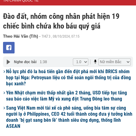
TÀI CHÍNH QUỐC TẾ
Đào đất, nhóm công nhân phát hiện 19
chiếc bình chứa kho báu quý giá
THỨ 3 , 08/10/2024, 07:15
Theo Hải Vân (T/h)
-
Nghe đọc bài
1:38
Nỗ lực phi đô la hoá tiến gần đến đột phá mới khi BRICS nhóm
họp tại Nga: Petroyuan liệu có thể soán ngôi thống trị của đồng
bạc xanh?
Yên Nhật chạm mức thấp nhất gần 2 tháng, USD tiếp tục tăng
sau báo cáo việc làm Mỹ và xung đột Trung Đông leo thang
Sang Việt Nam mời tài xế cà phê sáng, uống bia tâm sự cùng
người lạ ở Philippines, CEO 42 tuổi thành công đưa ý tưởng kinh
doanh ‘bị gạt sang bên lề’ thành siêu ứng dụng, thống lĩnh
ASEAN