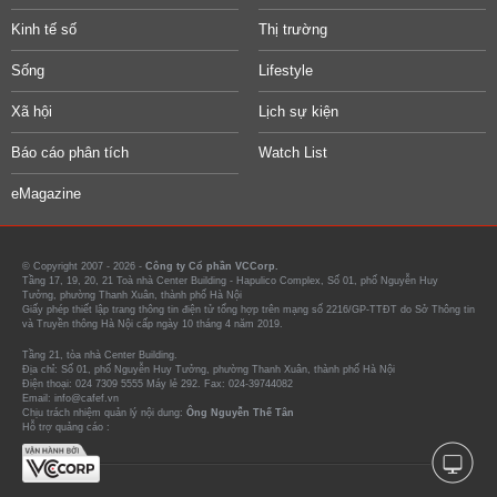
Kinh tế số
Thị trường
Sống
Lifestyle
Xã hội
Lịch sự kiện
Báo cáo phân tích
Watch List
eMagazine
© Copyright 2007 - 2026 -
Công ty Cổ phần VCCorp.
Tầng 17, 19, 20, 21 Toà nhà Center Building - Hapulico Complex, Số 01, phố Nguyễn Huy
Tưởng, phường Thanh Xuân, thành phố Hà Nội
Giấy phép thiết lập trang thông tin điện tử tổng hợp trên mạng số 2216/GP-TTĐT do Sở Thông tin
và Truyền thông Hà Nội cấp ngày 10 tháng 4 năm 2019.
Tầng 21, tòa nhà Center Building.
Địa chỉ: Số 01, phố Nguyễn Huy Tưởng, phường Thanh Xuân, thành phố Hà Nội
Điện thoại: 024 7309 5555 Máy lẻ 292. Fax: 024-39744082
Email: info@cafef.vn
Chịu trách nhiệm quản lý nội dung:
Ông Nguyễn Thế Tân
Hỗ trợ quảng cáo :