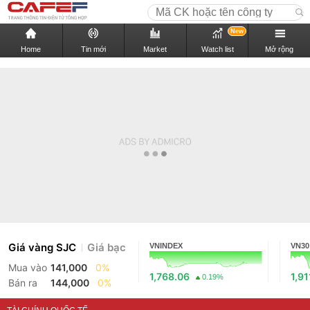
New
Home
Tin mới
Market
Watch list
Mở rộng
Giá vàng SJC
Giá bạc
VNINDEX
VN30
Mua vào
141,000
0%
1,768.06
1,91
0.19%
Bán ra
144,000
0%