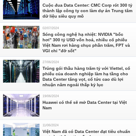
Cuộc đua Data Center: CMC Corp rót 300 tỷ
thành lập công ty con làm dự án Trung tâm
dữ liệu siêu quy mô
02/07/2024
Sóng công nghệ hạ nhiệt: NVIDIA "bốc
hơi" 300 tỷ USD vốn hoá, nhiều cổ phiếu
Việt Nam rơi hàng chục phần trăm, FPT và
VGI chỉ "đỡ sốt"
27/06/2024
Trúng gói thầu hàng trăm tỷ với Viettel, cổ
phiếu của doanh nghiệp làm hạ tầng cho
Data Center tăng vọt, cổ tức cao dù lợi
nhuận năm ngoái thấp kỷ lục
19/06/2024
Huawei có thể sẽ mở Data Center tại Việt
Nam
11/06/2024
Việt Nam đã có Data Center đạt tiêu chuẩn