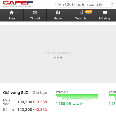
New
Home
Tin mới
Market
Watch list
Mở rộng
Giá vàng SJC
Giá bạc
VNINDEX
VN30
Mua
139,200
-0.36%
1,768.06
1,91
vào
0.19%
Bán ra
142,200
-0.35%