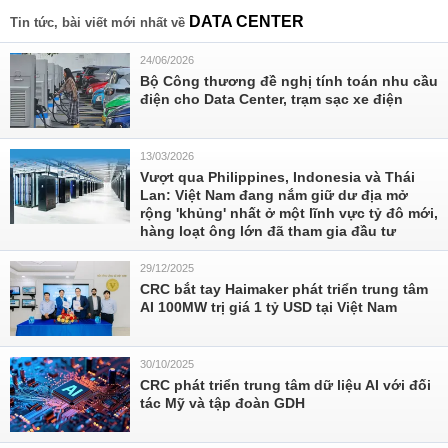
DATA CENTER
Tin tức, bài viết mới nhất về
24/06/2026
Bộ Công thương đề nghị tính toán nhu cầu
điện cho Data Center, trạm sạc xe điện
13/03/2026
Vượt qua Philippines, Indonesia và Thái
Lan: Việt Nam đang nắm giữ dư địa mở
rộng 'khủng' nhất ở một lĩnh vực tỷ đô mới,
hàng loạt ông lớn đã tham gia đầu tư
29/12/2025
CRC bắt tay Haimaker phát triển trung tâm
AI 100MW trị giá 1 tỷ USD tại Việt Nam
30/10/2025
CRC phát triển trung tâm dữ liệu AI với đối
tác Mỹ và tập đoàn GDH