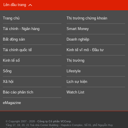
Lên đầu trang
Trang chủ
Thị trường chứng khoán
Tài chính - Ngân hàng
Smart Money
Bất động sản
Doanh nghiệp
Tài chính quốc tế
Kinh tế vĩ mô - Đầu tư
Kinh tế số
Thị trường
Sống
Lifestyle
Xã hội
Lịch sự kiện
Báo cáo phân tích
Watch List
eMagazine
© Copyright 2007 - 2026 -
Công ty Cổ phần VCCorp.
Tầng 17, 19, 20, 21 Toà nhà Center Building - Hapulico Complex, Số 01, phố Nguyễn Huy