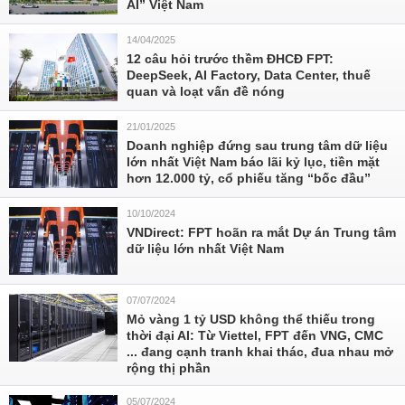
AI” Việt Nam
14/04/2025
12 câu hỏi trước thềm ĐHCĐ FPT:
DeepSeek, AI Factory, Data Center, thuế
quan và loạt vấn đề nóng
21/01/2025
Doanh nghiệp đứng sau trung tâm dữ liệu
lớn nhất Việt Nam báo lãi kỷ lục, tiền mặt
hơn 12.000 tỷ, cổ phiếu tăng “bốc đầu”
10/10/2024
VNDirect: FPT hoãn ra mắt Dự án Trung tâm
dữ liệu lớn nhất Việt Nam
07/07/2024
Mỏ vàng 1 tỷ USD không thể thiếu trong
thời đại AI: Từ Viettel, FPT đến VNG, CMC
... đang cạnh tranh khai thác, đua nhau mở
rộng thị phần
05/07/2024