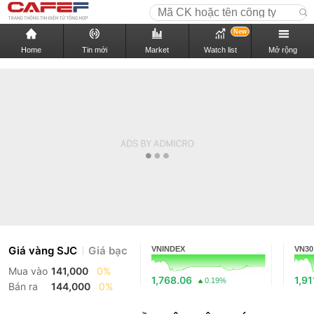
New
Home
Tin mới
Market
Watch list
Mở rộng
Giá vàng SJC
Giá bạc
VNINDEX
VN30
Mua vào
141,000
0%
1,768.06
1,91
0.19%
Bán ra
144,000
0%