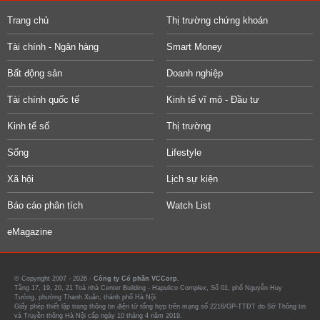
Trang chủ
Thị trường chứng khoán
Tài chính - Ngân hàng
Smart Money
Bất động sản
Doanh nghiệp
Tài chính quốc tế
Kinh tế vĩ mô - Đầu tư
Kinh tế số
Thị trường
Sống
Lifestyle
Xã hội
Lịch sự kiện
Báo cáo phân tích
Watch List
eMagazine
© Copyright 2007 - 2026 -
Công ty Cổ phần VCCorp.
Tầng 17, 19, 20, 21 Toà nhà Center Building - Hapulico Complex, Số 01, phố Nguyễn Huy
Tưởng, phường Thanh Xuân, thành phố Hà Nội
Giấy phép thiết lập trang thông tin điện tử tổng hợp trên mạng số 2216/GP-TTĐT do Sở Thông tin
và Truyền thông Hà Nội cấp ngày 10 tháng 4 năm 2019.