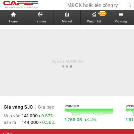
New
Home
Tin mới
Market
Watch list
Mở rộng
Giá vàng SJC
Giá bạc
VNINDEX
VN30
Mua vào
141,000
0.57%
1,768.06
1,91
0.19%
Bán ra
144,000
0.56%