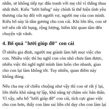
nhẫn, sẽ không tiếp tục đấu tranh với mẹ chỉ vì thắng thua
nhất thời. Kiểu "lười biếng" này chính là thể hiện tình yêu
thương của họ đối với người vợ, người mẹ của con mình.
Kiểu bố này là tấm gương cho con cái. Khi lớn lên, con sẽ
trở nên rất tốt bụng, rộng lượng, hiếm khi quan tâm đến
chuyện vặt vãnh.
4. Bố quá "lười giúp đỡ" con cái
Ở nhiều gia đình, người mẹ giành làm hết mọi việc cho
con. Nhiều việc thì họ nghĩ con còn nhỏ chưa làm được,
nhiều việc thì nghĩ nghĩ mình làm luôn cho nhanh, giao
cho con lại làm không tốt. Tuy nhiên, quan điểm này
không đúng.
Nếu cha mẹ cứ chiều chuộng như vậy thì con sẽ rất ỷ lại,
lớn thiếu khả năng tự lập, khả năng tự chăm sóc bản thân.
Vì vậy, nếu bố "lười giúp đỡ" con cái, tích cực giao việc
cho con hơn, thấy con làm sai liền chỉ dạy cho con làm lại