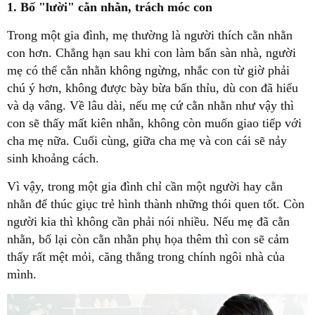
1. Bố "lười" cằn nhằn, trách móc con
Trong một gia đình, mẹ thường là người thích cằn nhằn
con hơn. Chẳng hạn sau khi con làm bẩn sàn nhà, người
mẹ có thể cằn nhằn không ngừng, nhắc con từ giờ phải
chú ý hơn, không được bày bừa bẩn thỉu, dù con đã hiểu
và dạ vâng. Về lâu dài, nếu mẹ cứ cằn nhằn như vậy thì
con sẽ thấy mất kiên nhẫn, không còn muốn giao tiếp với
cha mẹ nữa. Cuối cùng, giữa cha mẹ và con cái sẽ nảy
sinh khoảng cách.
Vì vậy, trong một gia đình chỉ cần một người hay cằn
nhằn để thúc giục trẻ hình thành những thói quen tốt. Còn
người kia thì không cần phải nói nhiều. Nếu mẹ đã cằn
nhằn, bố lại còn cằn nhằn phụ họa thêm thì con sẽ cảm
thấy rất mệt mỏi, căng thẳng trong chính ngôi nhà của
mình.