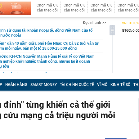
Chọn mã CK
Chọn mã CK
Chọn mã CK
Chọn mã CK
cần theo dõi
cần theo dõi
cần theo dõi
cần theo dõi
Đọc nhanh >>
ịnh sử dụng tài khoản ngoại tệ, đồng Việt Nam của tổ
 nước ngoài
” gần 40 năm giữa phố Hòe Nhai: Cụ bà 82 tuổi vẫn tự
ơm mỗi ngày, bán một tô 18.000-25.000 đồng
ưởng KH-CN Nguyễn Mạnh Hùng lý giải lý do Việt Nam
h nghiệp khởi nghiệp thành công, nhưng lại ít doanh
ự lớn
rúng tên lửa khi qua eo biển Hormuz
vàng Mi Hồng lên tiếng sau kết luận của Thanh tra Chính
P
NGÂN HÀNG
SMART MONEY
TÀI CHÍNH QUỐC TẾ
VĨ MÔ
KINH TẾ SỐ
TH
i chia vàng, tiền cho 41 người con, cháu, chắt ở Nghệ
món quà đặc biệt
 đỉnh" từng khiến cả thế giới
khai tổ hợp chăm sóc sức khỏe người cao tuổi rộng hơn
g cứu mạng cả triệu người mỗi
iệm 2 triệu đồng mỗi tháng suốt 20 năm vẫn chưa chắc đủ
hông tin bất thường sau kết luận của Thanh tra Chính