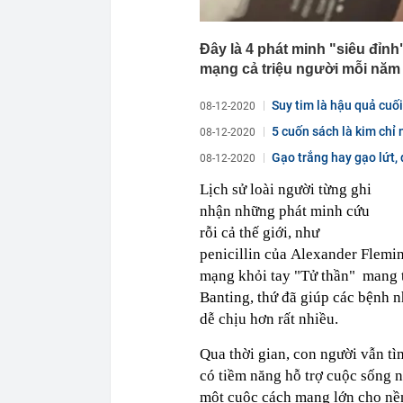
Đây là 4 phát minh "siêu đỉnh
mạng cả triệu người mỗi năm
Suy tim là hậu quả cuố
08-12-2020
5 cuốn sách là kim chỉ 
08-12-2020
Gạo trắng hay gạo lứt,
08-12-2020
Lịch sử loài người từng ghi
nhận những phát minh cứu
rỗi cả thế giới, như
penicillin của Alexander Fleming
mạng khỏi tay "Tử thần" mang 
Banting, thứ đã giúp các bệnh n
dễ chịu hơn rất nhiều.
Qua thời gian, con người vẫn tì
có tiềm năng hỗ trợ cuộc sống n
một cuộc cách mạng lớn cho nền 