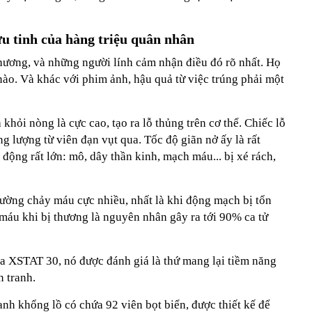
u tinh của hàng triệu quân nhân
hương, và những người lính cảm nhận điều đó rõ nhất. Họ
nào. Và khác với phim ảnh, hậu quả từ việc trúng phải một
 khỏi nòng là cực cao, tạo ra lỗ thủng trên cơ thể. Chiếc lỗ
ăng lượng từ viên đạn vụt qua. Tốc độ giãn nở ấy là rất
 động rất lớn: mô, dây thần kinh, mạch máu... bị xé rách,
hường chảy máu cực nhiều, nhất là khi động mạch bị tổn
máu khi bị thương là nguyên nhân gây ra tới 90% ca tử
 XSTAT 30, nó được đánh giá là thứ mang lại tiềm năng
 tranh.
nh khổng lồ có chứa 92 viên bọt biển, được thiết kế để