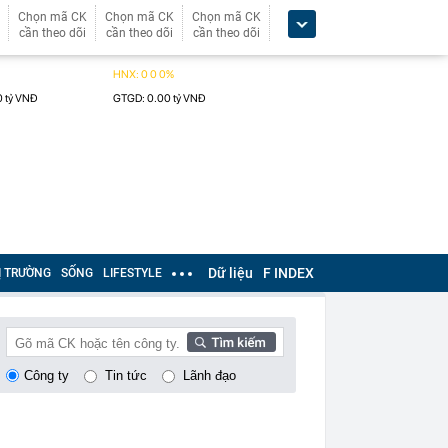
Chọn mã CK
Chọn mã CK
Chọn mã CK
cần theo dõi
cần theo dõi
cần theo dõi
Dữ liệu
F INDEX
Ị TRƯỜNG
SỐNG
LIFESTYLE
Công ty
Tin tức
Lãnh đạo