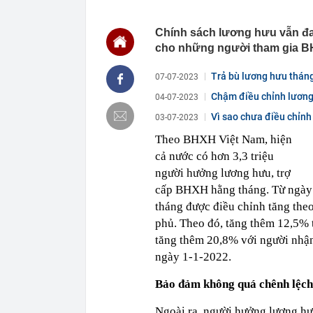
E10, gây sức
19:09
Cuộc đua mới 
Chính sách lương hưu vẫn đa
cạnh tranh ưu
cho những người tham gia 
19:09
Công an xác m
Nguyễn Thị P
Trả bù lương hưu tháng
ngân hàng làm
07-07-2023
19:05
Diva Mỹ Linh 
Chậm điều chỉnh lương 
04-07-2023
năm mới có 1 l
Vì sao chưa điều chỉnh
03-07-2023
19:01
Khoan sâu 850 
nước, đủ dùn
Theo BHXH Việt Nam, hiện
18:57
Tài khoản ngâ
cả nước có hơn 3,3 triệu
tổng 5 tỷ đồn
người hưởng lương hưu, trợ
18:36
“Bàn tiệc chỉ 
cấp BHXH hằng tháng. Từ ngày 
năm, có hơn 5
tháng được điều chỉnh tăng th
18:35
Không phải Mỹ 
phủ. Theo đó, tăng thêm 12,5% 
eo biển Horm
tăng thêm 20,8% với người nhận
18:35
Trưởng Công a
khách mới
ngày 1-1-2022.
Bảo đảm không quá chênh lệch
Ngoài ra, người hưởng lương hưu