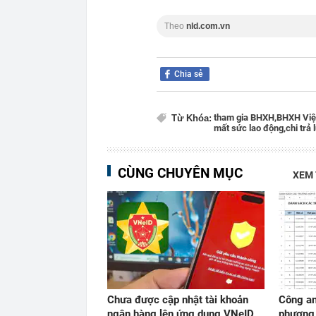
Theo
nld.com.vn
Chia sẻ
tham gia BHXH,
BHXH Việ
Từ Khóa:
mất sức lao động,
chi trả 
CÙNG CHUYÊN MỤC
XEM
Chưa được cập nhật tài khoản
Công an
ngân hàng lên ứng dụng VNeID,
phương 