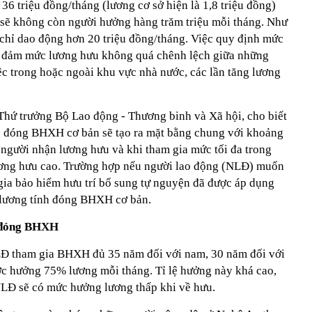
36 triệu đồng/tháng (lương cơ sở hiện là 1,8 triệu đồng)
 sẽ không còn người hưởng hàng trăm triệu mỗi tháng. Như
chỉ dao động hơn 20 triệu đồng/tháng. Việc quy định mức
 đảm mức lương hưu không quá chênh lệch giữa những
c trong hoặc ngoài khu vực nhà nước, các lần tăng lương
ứ trưởng Bộ Lao động - Thương binh và Xã hội, cho biết
nh đóng BHXH cơ bản sẽ tạo ra mặt bằng chung với khoảng
người nhận lương hưu và khi tham gia mức tối đa trong
lương hưu cao. Trường hợp nếu người lao động (NLĐ) muốn
gia bảo hiểm hưu trí bổ sung tự nguyện đã được áp dụng
 lương tính đóng BHXH cơ bản.
ứ đóng BHXH
LĐ tham gia BHXH đủ 35 năm đối với nam, 30 năm đối với
ược hưởng 75% lương mỗi tháng. Tỉ lệ hưởng này khá cao,
NLĐ sẽ có mức hưởng lương thấp khi về hưu.