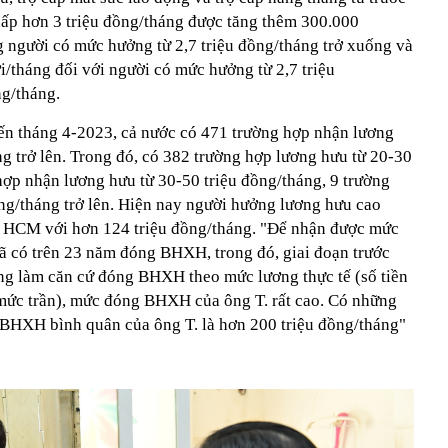
ấp hơn 3 triệu đồng/tháng được tăng thêm 300.000
 người có mức hưởng từ 2,7 triệu đồng/tháng trở xuống và
i/tháng đối với người có mức hưởng từ 2,7 triệu
ng/tháng.
ến tháng 4-2023, cả nước có 471 trường hợp nhận lương
g trở lên. Trong đó, có 382 trường hợp lương hưu từ 20-30
hợp nhận lương hưu từ 30-50 triệu đồng/tháng, 9 trường
ồng/tháng trở lên. Hiện nay người hưởng lương hưu cao
TP HCM với hơn 124 triệu đồng/tháng. "Để nhận được mức
đã có trên 23 năm đóng BHXH, trong đó, giai đoạn trước
ng làm căn cứ đóng BHXH theo mức lương thực tế (số tiền
ức trần), mức đóng BHXH của ông T. rất cao. Có những
 BHXH bình quân của ông T. là hơn 200 triệu đồng/tháng"