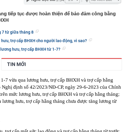
 ép lên Honda SH350i và Yamaha XMAX 300
trên thị trường thẻ tín dụng: Các ngân hàng chuyển từ
ng tiếp tục được hoàn thiện để bảo đảm công bằng
 đãi sang "may đo" trải nghiệm cho từng khách hàng
BHXH
inh giao dịch chuyển khoản 747.500.000 đồng giữa
hương Hoa và Trần Văn Phúc: 1 người được mời đến
 7 từ giữa tháng 8
 việc
và giảng viên thanh nhạc đắt show nhất Việt Nam: 11
hưu, trợ cấp BHXH cho người lao động, vì sao?
ời xin lỗi
 lương hưu, trợ cấp BHXH từ 1-7?
mét, phát hiện 1,78 triệu tấn kim loại, lập kỷ lục cả
g hàng trăm năm
TIN MỚI
n hàng phát sinh 12 giao dịch chuyển khoản liên tiếp với
g: Người đàn ông được công an mời làm việc
còn vài chai bia”, Bia Hà Nội vẫn báo lãi quý 2 cao nhất 5
1-7 vừa qua lương hưu, trợ cấp BHXH và trợ cấp hằng
.300 tỷ đồng gửi ngân hàng
eo Nghị định số 42/2023/NĐ-CP, ngày 29-6-2023 của Chính
- đây mới là quốc gia chuẩn bị bắt tay với Iran quản lý
trên mức lương hưu, trợ cấp BHXH và trợ cấp hằng tháng;
uz
 lương hưu, trợ cấp hằng tháng chưa được tăng lương từ
n cửa khẩu Nội Bài lý giải phương án phân làn đón
, trợ cấp mất sức lao động và trợ cấp hằng tháng từ trước