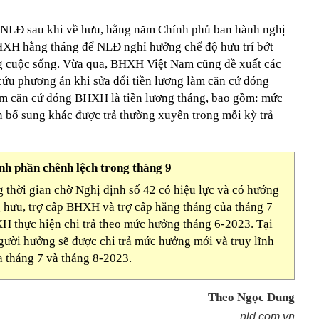
 NLĐ sau khi về hưu, hằng năm Chính phủ ban hành nghị
BHXH hằng tháng để NLĐ nghỉ hưởng chế độ hưu trí bớt
ng cuộc sống. Vừa qua, BHXH Việt Nam cũng đề xuất các
ứu phương án khi sửa đổi tiền lương làm căn cứ đóng
m căn cứ đóng BHXH là tiền lương tháng, bao gồm: mức
n bổ sung khác được trả thường xuyên trong mỗi kỳ trả
ĩnh phần chênh lệch trong tháng 9
thời gian chờ Nghị định số 42 có hiệu lực và có hướng
ng hưu, trợ cấp BHXH và trợ cấp hằng tháng của tháng 7
H thực hiện chi trả theo mức hưởng tháng 6-2023. Tại
người hưởng sẽ được chi trả mức hưởng mới và truy lĩnh
 tháng 7 và tháng 8-2023.
Theo Ngọc Dung
nld.com.vn