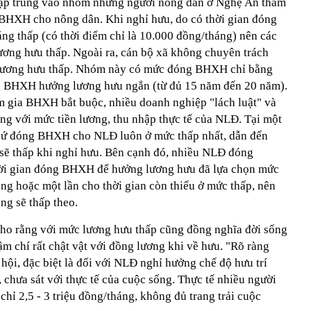
tập trung vào nhóm những người nông dân ở Nghệ An tham
 BHXH cho nông dân. Khi nghỉ hưu, do có thời gian đóng
 thấp (có thời điểm chỉ là 10.000 đồng/tháng) nên các
ơng hưu thấp. Ngoài ra, cán bộ xã không chuyên trách
 lương hưu thấp. Nhóm này có mức đóng BHXH chỉ bằng
ng BHXH hưởng lương hưu ngắn (từ đủ 15 năm đến 20 năm).
am gia BHXH bắt buộc, nhiều doanh nghiệp "lách luật" và
với mức tiền lương, thu nhập thực tế của NLĐ. Tại một
n cứ đóng BHXH cho NLĐ luôn ở mức thấp nhất, dẫn đến
ẽ thấp khi nghỉ hưu. Bên cạnh đó, nhiều NLĐ đóng
ời gian đóng BHXH để hưởng lương hưu đã lựa chọn mức
 hoặc một lần cho thời gian còn thiếu ở mức thấp, nên
g sẽ thấp theo.
cho rằng với mức lương hưu thấp cũng đồng nghĩa đời sống
m chí rất chật vật với đồng lương khi về hưu. "Rõ ràng
ội, đặc biệt là đối với NLĐ nghỉ hưởng chế độ hưu trí
 chưa sát với thực tế của cuộc sống. Thực tế nhiều người
ỉ 2,5 - 3 triệu đồng/tháng, không đủ trang trải cuộc