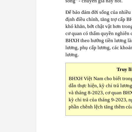
sống" - chuyên gia này nói.
Để bảo đảm đời sống của nhiều
định điều chỉnh, tăng trợ cấp 
khó khăn, bớt chật vật hơn tro
cơ quan có thẩm quyền nghiên c
BHXH theo hướng tiền lương là
lương, phụ cấp lương, các khoả
lương.
Truy l
BHXH Việt Nam cho biết trong 
dẫn thực hiện, kỳ chi trả lươ
và tháng 8-2023, cơ quan BHX
kỳ chi trả của tháng 9-2023, 
phần chênh lệch tăng thêm của