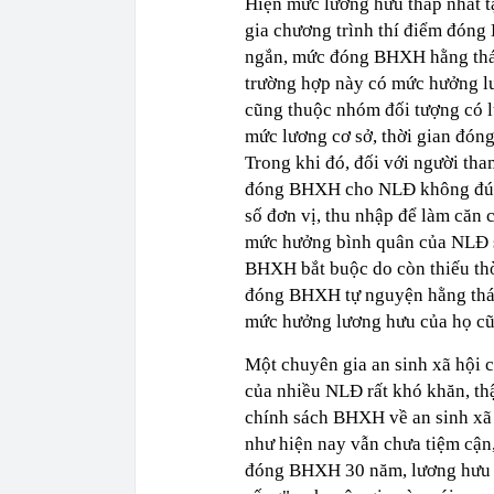
Hiện mức lương hưu thấp nhất 
gia chương trình thí điểm đóng
ngắn, mức đóng BHXH hằng tháng
trường hợp này có mức hưởng lư
cũng thuộc nhóm đối tượng có
mức lương cơ sở, thời gian đó
Trong khi đó, đối với người th
đóng BHXH cho NLĐ không đúng 
số đơn vị, thu nhập để làm că
mức hưởng bình quân của NLĐ s
BHXH bắt buộc do còn thiếu th
đóng BHXH tự nguyện hằng tháng
mức hưởng lương hưu của họ cũn
Một chuyên gia an sinh xã hội 
của nhiều NLĐ rất khó khăn, thậ
chính sách BHXH về an sinh xã h
như hiện nay vẫn chưa tiệm cận,
đóng BHXH 30 năm, lương hưu ch