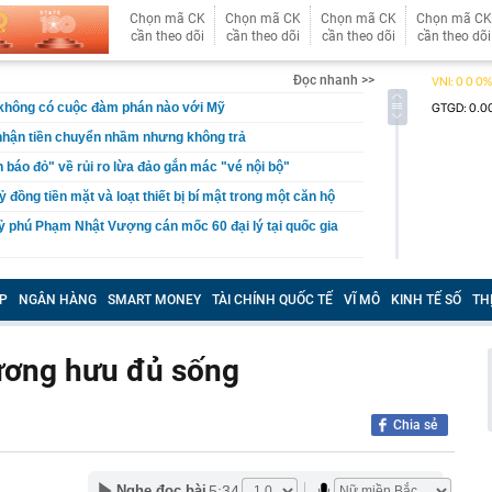
Chọn mã CK
Chọn mã CK
Chọn mã CK
Chọn mã CK
cần theo dõi
cần theo dõi
cần theo dõi
cần theo dõi
Đọc nhanh >>
 không có cuộc đàm phán nào với Mỹ
 nhận tiền chuyển nhầm nhưng không trả
báo đỏ" về rủi ro lừa đảo gắn mác "vé nội bộ"
tỷ đồng tiền mặt và loạt thiết bị bí mật trong một căn hộ
ỷ phú Phạm Nhật Vượng cán mốc 60 đại lý tại quốc gia
 khởi tố Võ Thị Mai SN 1973 cùng 8 người khác
P
NGÂN HÀNG
SMART MONEY
TÀI CHÍNH QUỐC TẾ
VĨ MÔ
KINH TẾ SỐ
TH
aldo khoe dàn siêu xe triệu USD trong gara cá nhân
ét nơi ở của Huấn Hoa Hồng
lương hưu đủ sống
 Xổ số Power 6/55 - Kết quả xổ số Vietlott hôm nay
 hàng 6/8 tại Agribank, Vietcombank, BIDV, VietinBank,
k, HDBank,...
Chia sẻ
ủa HAGL chốt thời gian IPO 18,8 triệu cổ phiếu
n 400 ABS trình làng bản nâng cấp tương thích xăng
5:34
Nghe đọc bài