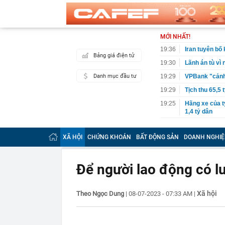
MỚI NHẤT!
19:36
Iran tuyên bố
Bảng giá điện tử
19:30
Lãnh án tù vì
Danh mục đầu tư
19:29
VPBank "cảnh 
19:29
Tịch thu 65,5 
19:25
Hãng xe của t
1,4 tỷ dân
19:23
Ra quyết định
XÃ HỘI
CHỨNG KHOÁN
BẤT ĐỘNG SẢN
DOANH NGHIỆ
19:20
Cristiano Ron
19:18
Nóng: Khám x
Để người lao động có 
19:15
Vietlott 6/8 -
6/8/2026
19:15
Lãi suất ngân
Xã hội
Theo Ngọc Dung
|
08-07-2023 - 07:33 AM
|
MB, Sacomban
19:14
Công ty con c
19:10
Suzuki Burgma