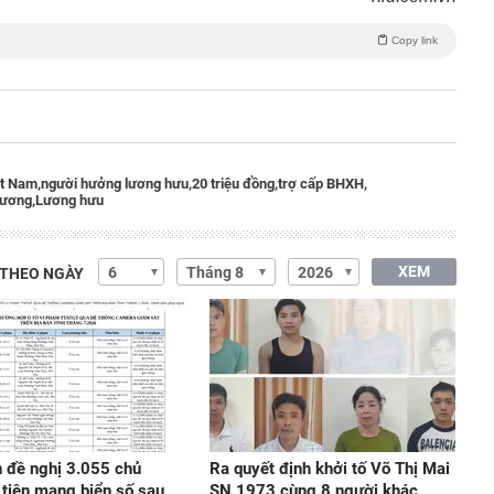
Copy link
t Nam,
người hưởng lương hưu,
20 triệu đồng,
trợ cấp BHXH,
lương,
Lương hưu
XEM
 THEO NGÀY
 đề nghị 3.055 chủ
Ra quyết định khởi tố Võ Thị Mai
tiện mang biển số sau
SN 1973 cùng 8 người khác