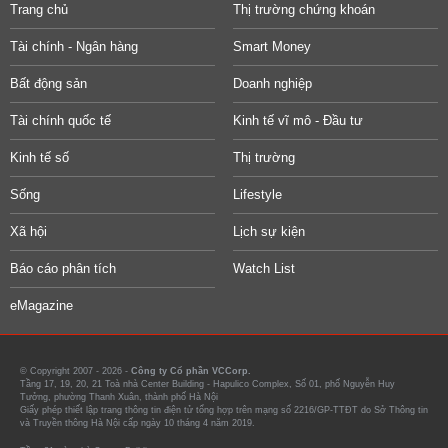
Trang chủ
Thị trường chứng khoán
Tài chính - Ngân hàng
Smart Money
Bất động sản
Doanh nghiệp
Tài chính quốc tế
Kinh tế vĩ mô - Đầu tư
Kinh tế số
Thị trường
Sống
Lifestyle
Xã hội
Lịch sự kiện
Báo cáo phân tích
Watch List
eMagazine
© Copyright 2007 - 2026 -
Công ty Cổ phần VCCorp.
Tầng 17, 19, 20, 21 Toà nhà Center Building - Hapulico Complex, Số 01, phố Nguyễn Huy
Tưởng, phường Thanh Xuân, thành phố Hà Nội
Giấy phép thiết lập trang thông tin điện tử tổng hợp trên mạng số 2216/GP-TTĐT do Sở Thông tin
và Truyền thông Hà Nội cấp ngày 10 tháng 4 năm 2019.