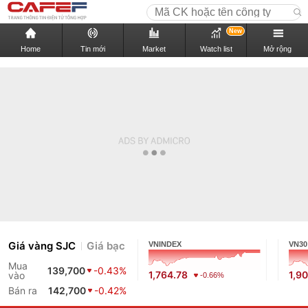
New
Home
Tin mới
Market
Watch list
Mở rộng
Giá vàng SJC
Giá bạc
VNINDEX
VN30
Mua
139,700
-0.43%
1,764.78
1,9
vào
-0.66%
Bán ra
142,700
-0.42%