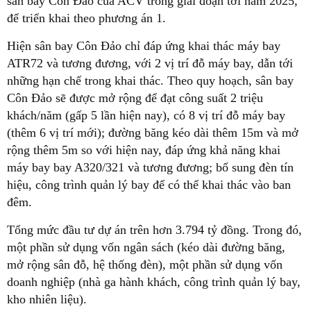
sân bay Côn Đảo của ACV trong giai đoạn tới năm 2025,
để triển khai theo phương án 1.
Hiện sân bay Côn Đảo chỉ đáp ứng khai thác máy bay
ATR72 và tương đương, với 2 vị trí đỗ máy bay, dẫn tới
những hạn chế trong khai thác. Theo quy hoạch, sân bay
Côn Đảo sẽ được mở rộng để đạt công suất 2 triệu
khách/năm (gấp 5 lần hiện nay), có 8 vị trí đỗ máy bay
(thêm 6 vị trí mới); đường băng kéo dài thêm 15m và mở
rộng thêm 5m so với hiện nay, đáp ứng khả năng khai
máy bay bay A320/321 và tương đương; bổ sung đèn tín
hiệu, công trình quản lý bay để có thể khai thác vào ban
đêm.
Tổng mức đầu tư dự án trên hơn 3.794 tỷ đồng. Trong đó,
một phần sử dụng vốn ngân sách (kéo dài đường băng,
mở rộng sân đỗ, hệ thống đèn), một phần sử dụng vốn
doanh nghiệp (nhà ga hành khách, công trình quản lý bay,
kho nhiên liệu).