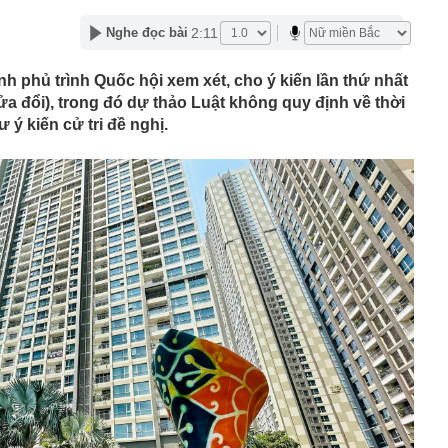
Tây đến Việt Nam là phải thuê xe máy còn khách Hàn,
2:11
Nghe đọc bài
g?
TikToker Phượng Nguyễn
h phủ trình Quốc hội xem xét, cho ý kiến lần thứ nhất
uất khó tăng thêm, nhưng thanh khoản vẫn là bài toán
ửa đổi), trong đó dự thảo Luật không quy định về thời
 cuối năm
ý kiến cử tri đề nghị.
eo túi hàng hiệu, bế con đến khách sạn gặp Văn Hậu,
hường" có còn xinh đẹp như ảnh tự đăng?
 Việt bán điều hòa, máy lạnh kiếm 330 tỷ đồng mỗi ngày
 học dự kiến lịch công bố điểm chuẩn 2026, sớm nhất từ
 đội (MIC) chốt ngày trả cổ tức bằng tiền mặt tỷ lệ 10%
 nhất về lịch nghỉ lễ Quốc khánh năm 2026
cơ sở năng lượng trọng yếu của Ukraine
 và chế độ thai sản khi sinh con thứ hai