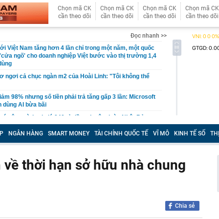
Chọn mã CK
Chọn mã CK
Chọn mã CK
Chọn mã CK
cần theo dõi
cần theo dõi
cần theo dõi
cần theo dõi
Đọc nhanh >>
i Việt Nam tăng hơn 4 lần chỉ trong một năm, một quốc
'cửa ngõ' cho doanh nghiệp Việt bước vào thị trường 1,4
 dùng
cơ ngơi cả chục ngàn m2 của Hoài Linh: "Tôi không thể
iảm 98% nhưng số tiền phải trả tăng gấp 3 lần: Microsoft
 dùng AI bừa bãi
ó công trình trị giá 940 tỷ đồng do tập đoàn Nhật Bản
ựng thần tốc trong 1 năm, tạo ra 800 cơ hội việc làm
P
NGÂN HÀNG
SMART MONEY
TÀI CHÍNH QUỐC TẾ
VĨ MÔ
KINH TẾ SỐ
TH
 bố thời gian dự kiến thi tốt nghiệp THPT năm 2027
nh hoàng trong vụ cháy lớn giữa trung tâm thành phố tại
 cuồn cuộn bao trùm, một phần toà nhà đổ sập
 về thời hạn sở hữu nhà chung
Hà Thị Thu Hiền SN 1992 khi vừa về nước
ập kỷ lục về lượng khách và lợi nhuận
 Tam Đảo nối Thái Nguyên - Phú Thọ - Hà Nội như thế
Chia sẻ
oa tai đính kim cương của bà Trương Mỹ Lan