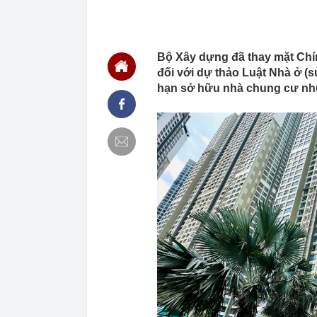
15:10
Vì sao khách 
Nhật thì khôn
15:05
Bắt giam nữ 
Bộ Xây dựng đã thay mặt Chín
14:58
CEO MB: Lãi s
đối với dự thảo Luật Nhà ở (s
lớn trong nửa
hạn sở hữu nhà chung cư như 
14:56
Doãn Hải My đ
visual "cam t
14:46
Một “đại gia”
tháng 7
14:46
20 trường đại
ngày 9/8
14:45
Bảo hiểm Quân
14:45
Thông báo mới
14:45
Nga tấn công 
14:45
Thời gian nghỉ