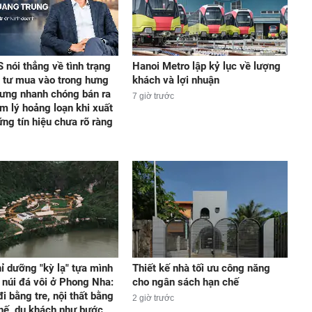
 nói thẳng về tình trạng
Hanoi Metro lập kỷ lục về lượng
 tư mua vào trong hưng
khách và lợi nhuận
ưng nhanh chóng bán ra
7 giờ trước
âm lý hoảng loạn khi xuất
ững tín hiệu chưa rõ ràng
ỉ dưỡng "kỳ lạ" tựa mình
Thiết kế nhà tối ưu công năng
 núi đá vôi ở Phong Nha:
cho ngân sách hạn chế
i bằng tre, nội thất bằng
2 giờ trước
chế, du khách như bước