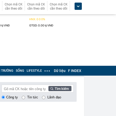
Chọn mã CK
Chọn mã CK
Chọn mã CK
cần theo dõi
cần theo dõi
cần theo dõi
Dữ liệu
F INDEX
Ị TRƯỜNG
SỐNG
LIFESTYLE
Công ty
Tin tức
Lãnh đạo