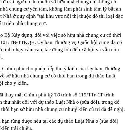
a đa số người dân muốn sở hữu nhà chung cư không có
 nhà chung cư yên tâm, không làm phát sinh tâm lý bất an
 Nhà ở quy định "tại khu vực nội thị thuộc đô thị loại đặc
hát triển nhà chung cư".
eo Bộ Xây dựng, đối với việc sở hữu nhà chung cư có thời
ố 2101/TB-TTKQH, Ủy ban Thường vụ Quốc hội cũng đã có
có tính nhạy cảm cao, tác động lớn đến xã hội và vẫn còn
t.
 Chính phủ cho phép tiếp thu ý kiến của Ủy ban Thường
về sở hữu nhà chung cư có thời hạn trong dự thảo Luật
ội cho ý kiến.
 thay mặt Chính phủ ký Tờ trình số 119/TTr-CP trình
n thứ nhất đối với dự thảo Luật Nhà ở (sửa đổi), trong đó
thời hạn sở hữu nhà chung cư như ý kiến cử tri đã đề nghị.
 hạn từng được nêu tại các dự thảo Luật Nhà ở (sửa đổi)
kiến trái chiều.