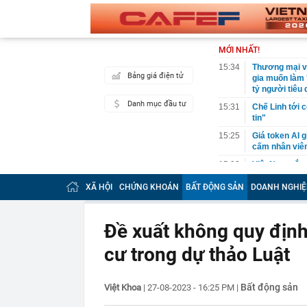
MỚI NHẤT!
15:34
Thương mại vớ
Bảng giá điện tử
gia muốn làm 
tỷ người tiêu
Danh mục đầu tư
15:31
Chế Linh tới 
tin"
15:25
Giá token AI g
cấm nhân viên
15:23
Việt Nam sắp c
đầu tư: Xây d
XÃ HỘI
CHỨNG KHOÁN
BẤT ĐỘNG SẢN
DOANH NGHIỆ
15:23
Bộ GD&ĐT công
15:20
Cảnh tượng ki
Anh: Khói đen
Đề xuất không quy định
15:18
Bắt môi giới 
cư trong dự thảo Luật
15:15
Hanoi Metro l
15:15
Hầm xuyên núi
Bất động sản
Việt Khoa
|
27-08-2023 - 16:25 PM
|
nào?
15:11
Đấu giá đôi h