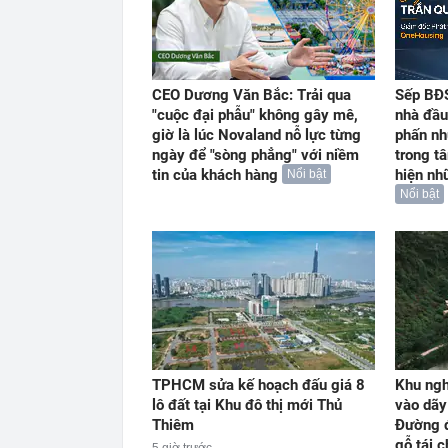
CEO Dương Văn Bắc: Trải qua
Sếp BĐS
"cuộc đại phẫu" không gây mê,
nhà đầu
giờ là lúc Novaland nỗ lực từng
phấn nh
ngày để "sòng phẳng" với niềm
trong t
tin của khách hàng
hiện nh
Nổi bật
Nổi bật
TPHCM sửa kế hoạch đấu giá 8
Khu ngh
lô đất tại Khu đô thị mới Thủ
vào dãy
Thiêm
Đường đ
gỗ tái 